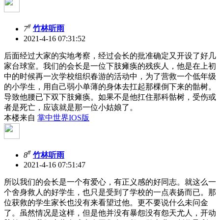
#
7
竹林听雨
2021-4-16 07:31:52
后面经过大家的实地考察，经过会长的批准确定又开设了好几
家台球室。我们的会长是一位下肢瘫痪的残疾人，他是在上初
中的时候再一次学校组织春游的活动中，为了营救一个低年级
的小学生，用自己弱小单薄的身体去扛起那棵倒下来的骷树。
导致他腰已下双下肢瘫痪。如果不是他扛住那科骷树，受伤或
者是死亡，应该就是那一位小姑娘了。
本楼来自
掌中世界IOS版
#
8
竹林听雨
2021-4-16 07:51:47
所以我们的会长是一个有爱心，有正义感的好同志。就这么一
个舍身救人的好学生，也只是受到了学校的一点表扬而已。那
位获救的学生家长也没有来看望过他。更不要说什么未问金
了。虽然情况是这样，但是他并没有暴怨没有怨天尤人，开动