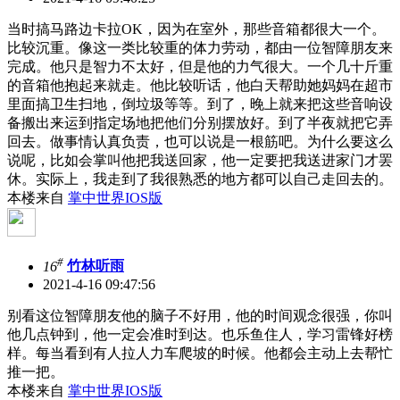
当时搞马路边卡拉OK，因为在室外，那些音箱都很大一个。
比较沉重。像这一类比较重的体力劳动，都由一位智障朋友来
完成。他只是智力不太好，但是他的力气很大。一个几十斤重
的音箱他抱起来就走。他比较听话，他白天帮助她妈妈在超市
里面搞卫生扫地，倒垃圾等等。到了，晚上就来把这些音响设
备搬出来运到指定场地把他们分别摆放好。到了半夜就把它弄
回去。做事情认真负责，也可以说是一根筋吧。为什么要这么
说呢，比如会掌叫他把我送回家，他一定要把我送进家门才罢
休。实际上，我走到了我很熟悉的地方都可以自己走回去的。
本楼来自
掌中世界IOS版
#
16
竹林听雨
2021-4-16 09:47:56
别看这位智障朋友他的脑子不好用，他的时间观念很强，你叫
他几点钟到，他一定会准时到达。也乐鱼住人，学习雷锋好榜
样。每当看到有人拉人力车爬坡的时候。他都会主动上去帮忙
推一把。
本楼来自
掌中世界IOS版