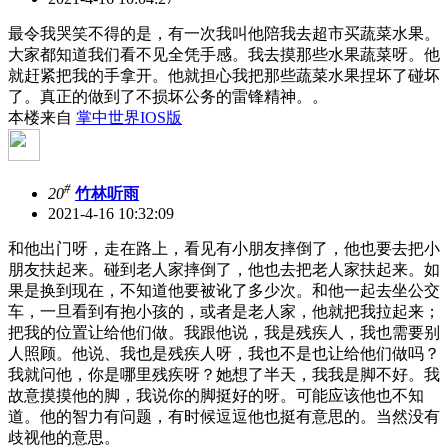
最令我哭笑不得的是，有一次我叫他陪我去超市买蔬菜水果。
大家都知道我们看不见全凭手感。我去摸那些水果蔬菜呀。他
就赶紧把我的手拿开。他就担心我把那些蔬菜水果捏坏了碰坏
了。真正的做到了不损坏公务的雷锋精神。。
本楼来自
掌中世界IOS版
#
20
竹林听雨
2021-4-16 10:32:09
和他出门呀，走在路上，看见有小朋友摔倒了，他也要去把小
朋友扶起来。碰到老人家摔倒了，他也去把老人家扶起来。如
果是换到现在，不知道他要被讹了多少次。和他一起去坐公交
车，一旦看到有抱小孩的，或者是老人家，他就把我拉起来；
把我的位置让给他们做。我跟他说，我是残疾人，我也需要别
人照顾。他说、我也是残疾人呀，我也不是也让给他们做吗？
我就问他，你是哪里残疾呀？她想了半天，我我是脚不好。我
故意摸摸他的脚，我说你的脚挺好的呀。可能应该他也不知
道。他的智力有问题，有时候逗逗他也挺有意思的。当然没有
歧视他的意思。