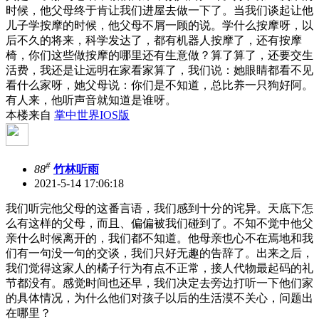
时候，他父母终于肯让我们进屋去做一下了。当我们谈起让他
儿子学按摩的时候，他父母不屑一顾的说。学什么按摩呀，以
后不久的将来，科学发达了，都有机器人按摩了，还有按摩
椅，你们这些做按摩的哪里还有生意做？算了算了，还要交生
活费，我还是让远明在家看家算了，我们说：她眼睛都看不见
看什么家呀，她父母说：你们是不知道，总比养一只狗好阿。
有人来，他听声音就知道是谁呀。
本楼来自
掌中世界IOS版
#
88
竹林听雨
2021-5-14 17:06:18
我们听完他父母的这番言语，我们感到十分的诧异。天底下怎
么有这样的父母，而且、偏偏被我们碰到了。不知不觉中他父
亲什么时候离开的，我们都不知道。他母亲也心不在焉地和我
们有一句没一句的交谈，我们只好无趣的告辞了。出来之后，
我们觉得这家人的橘子行为有点不正常，接人代物最起码的礼
节都没有。感觉时间也还早，我们决定去旁边打听一下他们家
的具体情况，为什么他们对孩子以后的生活漠不关心，问题出
在哪里？