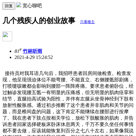
宽心聊吧
回复
几个残疾人的创业故事
只看楼主
#
81
竹林听雨
2021-4-29 15:24:52
接待员对我耳语几句后，我招呼患者回房间做检查。检查发
现，他呈现强迫体位不能弯腰、不能直立、右侧腰骶部剧痛，
打喷嚏咳嗽都会影响到腰部一阵阵疼痛。要求患者俯卧位，经
过触诊发现腰五骶一有明显的压痛感，但无明显的肌肉痉挛和
结节，直腿抬高试验为阳性，并伴有左腿从坐骨神经到下肢有
放射性酸胀感。通过初步推断了这个患者并非肌肉和关节的问
题，而是椎间盘的问题，这下肯定不能继续在腰部进行按摩
了。我在患者下肢点按相关学位，放松下肢酸胀的肌肉，并告
诉患者回家选择硬板床卧床休息两天，千万不要久坐任何事情
都不要去做，应该就能恢复到百分之七八十左右，如果像我说