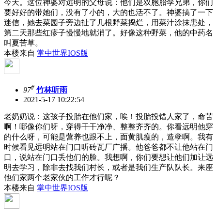
今天。这位神婆对远明的父母说：他们是双胞胎孪兄弟，你们
要好好的带她们，没有了小的，大的也活不了。神婆搞了一下
迷信，她去菜园子旁边扯了几根野菜捣烂，用菜汁涂抹患处，
第二天那些红疹子慢慢地就消了。好像这种野菜，他的中药名
叫夏苦草。
本楼来自
掌中世界IOS版
#
97
竹林听雨
2021-5-17 10:22:54
老奶奶说：这孩子投胎在他们家，唉！投胎投错人家了，命苦
啊！哪像你们呀，穿得干干净净、整整齐齐的。你看远明他穿
的什么呀，可能是营养也跟不上，面黄肌瘦的，造孽啊。我有
时候看见远明站在门口听砖瓦厂广播。他爸爸都不让他站在门
口，说站在门口丢他们的脸。我想啊，你们要想让他们加让远
明去学习，除非去找我们村长，或者是我们生产队队长。来座
他们家两个老家伙的工作才行呢？
本楼来自
掌中世界IOS版