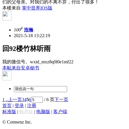
们的父母亲。对我们的不离不弃，付出了很多！
本楼来自
掌中世界IOS版
#
100
浩瀚
2021-5-18 13:22:19
回92楼竹林听雨
我的微信号。wxid_mxz8q0l0e1mf22
本帖来自安卓秘书
1 ..
上一页
3
4
5
6
/ 6 页
下一页
首页
|
登录
|
注册
标准版
|
触屏版
|
电脑版
|
客户端
© Comsenz Inc.