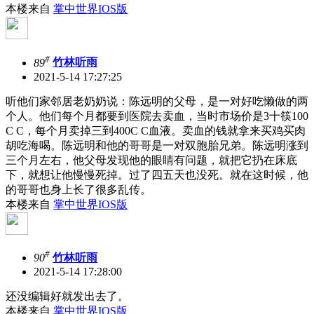
本楼来自
掌中世界IOS版
#
89
竹林听雨
2021-5-14 17:27:25
听他们家邻居老奶奶说：陈远明的父母，是一对好吃懒做的两
个人。他们每个月都要到医院去卖血，当时市场价是3十筷100
C C，每个月卖掉三到400C C血液。卖血的钱就拿来买鸡买肉
胡吃海喝。陈远明和他的哥哥是一对双胞胎兄弟。陈远明涨到
三个月左右，他父母发现他的眼睛有问题，就把它扔在床底
下，就想让他慢慢死掉。过了四五天也没死。就在这时候，他
的哥哥也身上长了很多乱传。
本楼来自
掌中世界IOS版
#
90
竹林听雨
2021-5-14 17:28:00
还没编辑好就发出去了。
本楼来自
掌中世界IOS版