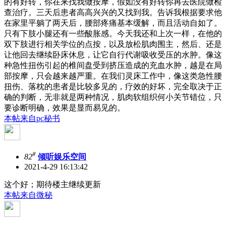
的有好转，你在来找我做按摩，假如没有好转你再去医院做检
查治疗。三天后患者高高兴兴的又找到我。告诉我根据要求他
在家里平躺了两天后，腰部疼痛基本缓解，而且活动自如了。
只有下肢小腿还有一些酸胀感。今天我还和上次一样，在他的
双下肢进行相关学位的点按，以及放松肌肉围主，然后、还是
让他回去继续卧床休息，让它自行代谢吸收受压的水肿。像这
种急性扭伤引起的椎间盘受到挤压造成的充血水肿，越是在局
部按摩，只会越来越严重。在我们灵床工作中，像这类急性腰
扭伤、落枕的患者是比较多见的，疗效的好坏，完全取决于正
确的判断，无非就是两种情况，肌肉软组织何小关节错位，只
要诊断明确，效果是显而易见的。
本帖来自pc秘书
#
82
倾听娱乐空间
2021-4-29 16:13:42
这个好；期待楼主继续更新
本帖来自微秘