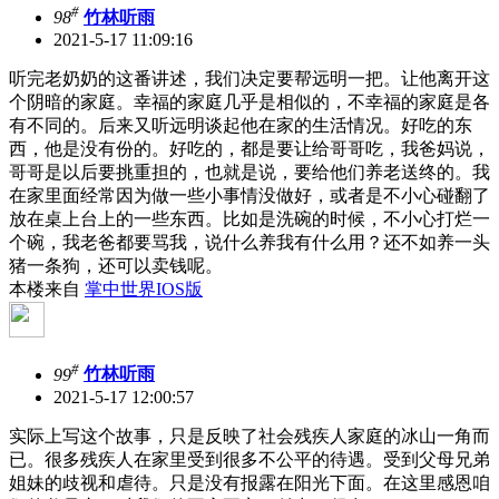
#
98
竹林听雨
2021-5-17 11:09:16
听完老奶奶的这番讲述，我们决定要帮远明一把。让他离开这
个阴暗的家庭。幸福的家庭几乎是相似的，不幸福的家庭是各
有不同的。后来又听远明谈起他在家的生活情况。好吃的东
西，他是没有份的。好吃的，都是要让给哥哥吃，我爸妈说，
哥哥是以后要挑重担的，也就是说，要给他们养老送终的。我
在家里面经常因为做一些小事情没做好，或者是不小心碰翻了
放在桌上台上的一些东西。比如是洗碗的时候，不小心打烂一
个碗，我老爸都要骂我，说什么养我有什么用？还不如养一头
猪一条狗，还可以卖钱呢。
本楼来自
掌中世界IOS版
#
99
竹林听雨
2021-5-17 12:00:57
实际上写这个故事，只是反映了社会残疾人家庭的冰山一角而
已。很多残疾人在家里受到很多不公平的待遇。受到父母兄弟
姐妹的歧视和虐待。只是没有报露在阳光下面。在这里感恩咱