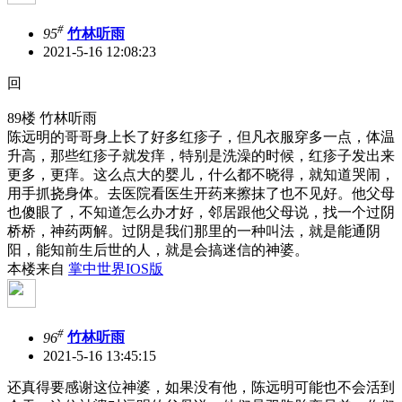
#
95
竹林听雨
2021-5-16 12:08:23
回
89楼 竹林听雨
陈远明的哥哥身上长了好多红疹子，但凡衣服穿多一点，体温
升高，那些红疹子就发痒，特别是洗澡的时候，红疹子发出来
更多，更痒。这么点大的婴儿，什么都不晓得，就知道哭闹，
用手抓挠身体。去医院看医生开药来擦抹了也不见好。他父母
也傻眼了，不知道怎么办才好，邻居跟他父母说，找一个过阴
桥桥，神药两解。过阴是我们那里的一种叫法，就是能通阴
阳，能知前生后世的人，就是会搞迷信的神婆。
本楼来自
掌中世界IOS版
#
96
竹林听雨
2021-5-16 13:45:15
还真得要感谢这位神婆，如果没有他，陈远明可能也不会活到