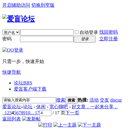
开启辅助访问
切换到窄版
找回密码
自动登录
密码
立即注册
登录
只需一步，快速开始
快捷导航
论坛
BBS
爱盲客户端下载
搜索
热搜:
活动
交友
discuz
搜索
爱盲论坛
»
论坛
›
休闲
›
宽心聊吧
›
好文章，一起来分享，
1
2
3
4
5
6
7
8
9
10
... 17
/ 17 页
下一页
返回列表