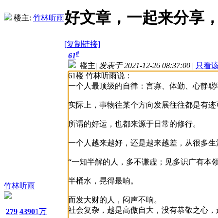
好文章，一起来分享
楼主:
竹林听雨
[复制链接]
#
61
楼主
|
发表于 2021-12-26 08:37:00
|
只看
61楼 竹林听雨说：
一个人最顶级的自律：言寡、体勤、心静聪
实际上，事物往某个方向发展往往都是有迹
所谓的好运，也都来源于日常的修行。
一个人越来越好，还是越来越差，从很多生
“一知半解的人，多不谦虚；见多识广有本领
半桶水，晃得最响。
竹林听雨
而发大财的人，闷声不响。
社会复杂，越是高傲自大，没有恭敬之心，
279
4390
1万