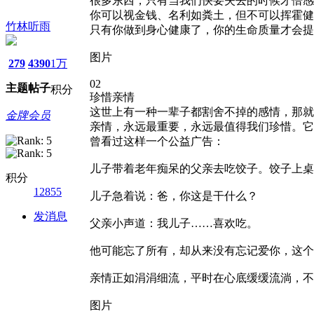
很多东西，只有当我们快要失去的时候才倍感
你可以视金钱、名利如粪土，但不可以挥霍健
竹林听雨
只有你做到身心健康了，你的生命质量才会提
图片
279
4390
1万
02
主题
帖子
积分
珍惜亲情
这世上有一种一辈子都割舍不掉的感情，那就
金牌会员
亲情，永远最重要，永远最值得我们珍惜。它
曾看过这样一个公益广告：
儿子带着老年痴呆的父亲去吃饺子。饺子上桌
积分
12855
儿子急着说：爸，你这是干什么？
发消息
父亲小声道：我儿子……喜欢吃。
他可能忘了所有，却从来没有忘记爱你，这个
亲情正如涓涓细流，平时在心底缓缓流淌，不
图片