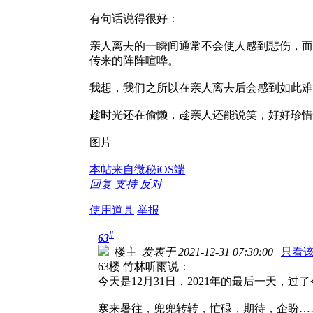
有句话说得很好：
亲人离去的一瞬间通常不会使人感到悲伤，而
传来的阵阵喧哗。
我想，我们之所以在亲人离去后会感到如此难
趁时光还在偷懒，趁亲人还能说笑，好好珍惜
图片
本帖来自微秘iOS端
回复
支持
反对
使用道具
举报
#
63
楼主
|
发表于 2021-12-31 07:30:00
|
只看
63楼 竹林听雨说：
今天是12月31日，2021年的最后一天，过
寒来暑往，兜兜转转，忙碌，期待，企盼……