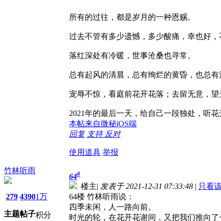
所有的过往，都是岁月的一种恩赐。
过去不管有多少遗憾，多少酸痛，幸也好，
落红深处有冷暖，世事沧桑也寻常。
总有起风的清晨，总有绚烂的黄昏，也总有
宠辱不惊，看庭前花开花落；去留无意，望
2021年的最后一天，给自己一段独处，听
本帖来自微秘iOS端
回复
支持
反对
使用道具
举报
竹林听雨
#
64
楼主
|
发表于 2021-12-31 07:33:48
|
只看
279
4390
1万
64楼 竹林听雨说：
四季未闲，人一路向前。
主题
帖子
积分
时光的轮，在花开花谢间，又把我们推向了