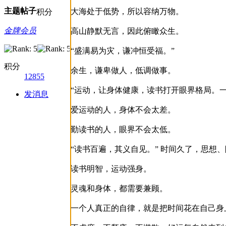
主题
帖子
大海处于低势，所以容纳万物。
积分
金牌会员
高山静默无言，因此俯瞰众生。
“盛满易为灾，谦冲恒受福。”
积分
余生，谦卑做人，低调做事。
12855
“运动，让身体健康，读书打开眼界格局。
发消息
爱运动的人，身体不会太差。
勤读书的人，眼界不会太低。
“读书百遍，其义自见。” 时间久了，思想
读书明智，运动强身。
灵魂和身体，都需要兼顾。
一个人真正的自律，就是把时间花在自己身