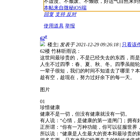
不虚度、不颓废、不懒散，好运气自然来到
本帖来自微秘iOS端
回复
支持
反对
使用道具
举报
#
62
楼主
|
发表于 2021-12-29 09:26:18
|
只看该
62楼 竹林听雨说：
这世间最珍贵的，不是已经失去的东西，而是
人生不过四季：春、夏、秋、冬。四季虽能轮
一辈子很短，我们的时间不知道去了哪里？本
趁有空，趁现在，努力过好余下的每一天。
图片
01
珍惜健康
健康不是一切，但没有健康就没有一切。
有人说：“心情，是健康的第一道闸门；拥有
正所谓：“你有一万种功能，你可以征服世界
所以说：“健康是人生最大的资本和最珍贵的