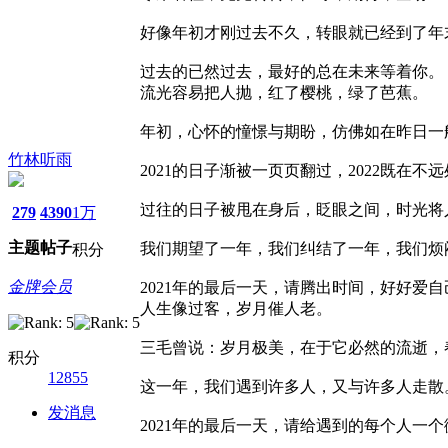
好像年初才刚过去不久，转眼就已经到了年
过去的已然过去，最好的总在未来等着你。
流光容易把人抛，红了樱桃，绿了芭蕉。
年初，心怀的憧憬与期盼，仿佛如在昨日一
竹林听雨
2021的日子渐被一页页翻过，2022既在不
过往的日子被甩在身后，眨眼之间，时光将
279
4390
1万
主题
帖子
我们期望了一年，我们纠结了一年，我们烦
积分
金牌会员
2021年的最后一天，请腾出时间，好好爱
人生像过客，岁月催人老。
三毛曾说：岁月极美，在于它必然的流逝，
积分
12855
这一年，我们遇到许多人，又与许多人走散
发消息
2021年的最后一天，请给遇到的每个人一