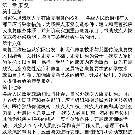
第二章 康 复
第十五条
国家保障残疾人享有康复服务的权利。 各级人民政府和有关
部门应当采取措施，为残疾人康复创造条件，建立和完善残疾
人康复服务体系，并分阶段实施重点康复项目，帮助残疾人恢
复或者补偿功能，增强其参与社会生活的能力。
第十六条
康复工作应当从实际出发，将现代康复技术与我国传统康复技
术相结合；以社区康复为基础，康复机构为骨干，残疾人家庭
为依托；以实用、易行、受益广的康复内容为重点，优先开展
残疾儿童抢救性治疗和康复；发展符合康复要求的科学技术，
鼓励自主创新，加强康复新技术的研究、开发和应用，为残疾
人提供有效的康复服务。
第十七条
各级人民政府鼓励和扶持社会力量兴办残疾人康复机构。 地
方各级人民政府和有关部门，应当组织和指导城乡社区服务组
织、医疗预防保健机构、残疾人组织、残疾人家庭和其他社会
力量，开展社区康复工作。 残疾人教育机构、福利性单位和
其他为残疾人服务的机构，应当创造条件，开展康复训练活
动。 残疾人在专业人员的指导和有关工作人员、志愿工作者
及亲属的帮助下，应当努力进行功能、自理能力和劳动技能的