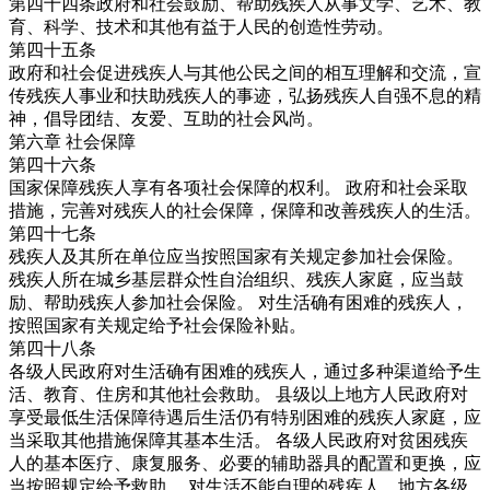
第四十四条政府和社会鼓励、帮助残疾人从事文学、艺术、教
育、科学、技术和其他有益于人民的创造性劳动。
第四十五条
政府和社会促进残疾人与其他公民之间的相互理解和交流，宣
传残疾人事业和扶助残疾人的事迹，弘扬残疾人自强不息的精
神，倡导团结、友爱、互助的社会风尚。
第六章 社会保障
第四十六条
国家保障残疾人享有各项社会保障的权利。 政府和社会采取
措施，完善对残疾人的社会保障，保障和改善残疾人的生活。
第四十七条
残疾人及其所在单位应当按照国家有关规定参加社会保险。
残疾人所在城乡基层群众性自治组织、残疾人家庭，应当鼓
励、帮助残疾人参加社会保险。 对生活确有困难的残疾人，
按照国家有关规定给予社会保险补贴。
第四十八条
各级人民政府对生活确有困难的残疾人，通过多种渠道给予生
活、教育、住房和其他社会救助。 县级以上地方人民政府对
享受最低生活保障待遇后生活仍有特别困难的残疾人家庭，应
当采取其他措施保障其基本生活。 各级人民政府对贫困残疾
人的基本医疗、康复服务、必要的辅助器具的配置和更换，应
当按照规定给予救助。 对生活不能自理的残疾人，地方各级