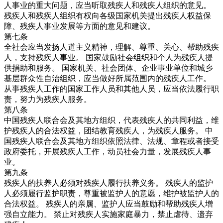
人事业的重大问题，应当听取残疾人和残疾人组织的意见。
残疾人和残疾人组织有权向各级国家机关提出残疾人权益保
障、残疾人事业发展等方面的意见和建议。
第七条
全社会应当发扬人道主义精神，理解、尊重、关心、帮助残疾
人，支持残疾人事业。 国家鼓励社会组织和个人为残疾人提
供捐助和服务。 国家机关、社会团体、企业事业单位和城乡
基层群众性自治组织，应当做好所属范围内的残疾人工作。
从事残疾人工作的国家工作人员和其他人员，应当依法履行职
责，努力为残疾人服务。
第八条
中国残疾人联合会及其地方组织，代表残疾人的共同利益，维
护残疾人的合法权益，团结教育残疾人，为残疾人服务。 中
国残疾人联合会及其地方组织依照法律、法规、章程或者接受
政府委托，开展残疾人工作，动员社会力量，发展残疾人事
业。
第九条
残疾人的扶养人必须对残疾人履行扶养义务。 残疾人的监护
人必须履行监护职责，尊重被监护人的意愿，维护被监护人的
合法权益。 残疾人的亲属、监护人应当鼓励和帮助残疾人增
强自立能力。 禁止对残疾人实施家庭暴力，禁止虐待、遗弃