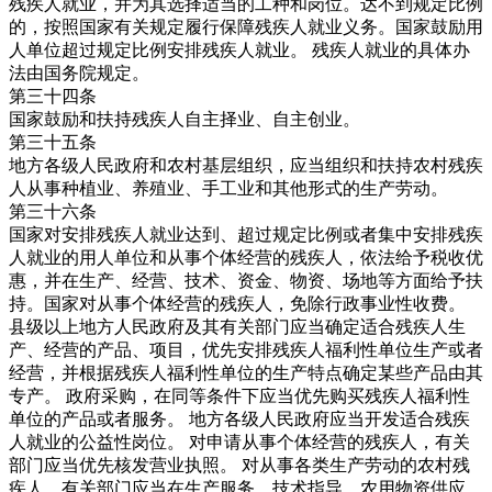
残疾人就业，并为其选择适当的工种和岗位。达不到规定比例
的，按照国家有关规定履行保障残疾人就业义务。国家鼓励用
人单位超过规定比例安排残疾人就业。 残疾人就业的具体办
法由国务院规定。
第三十四条
国家鼓励和扶持残疾人自主择业、自主创业。
第三十五条
地方各级人民政府和农村基层组织，应当组织和扶持农村残疾
人从事种植业、养殖业、手工业和其他形式的生产劳动。
第三十六条
国家对安排残疾人就业达到、超过规定比例或者集中安排残疾
人就业的用人单位和从事个体经营的残疾人，依法给予税收优
惠，并在生产、经营、技术、资金、物资、场地等方面给予扶
持。国家对从事个体经营的残疾人，免除行政事业性收费。
县级以上地方人民政府及其有关部门应当确定适合残疾人生
产、经营的产品、项目，优先安排残疾人福利性单位生产或者
经营，并根据残疾人福利性单位的生产特点确定某些产品由其
专产。 政府采购，在同等条件下应当优先购买残疾人福利性
单位的产品或者服务。 地方各级人民政府应当开发适合残疾
人就业的公益性岗位。 对申请从事个体经营的残疾人，有关
部门应当优先核发营业执照。 对从事各类生产劳动的农村残
疾人，有关部门应当在生产服务、技术指导、农用物资供应、