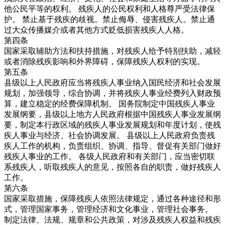
他公民平等的权利。 残疾人的公民权利和人格尊严受法律保
护。 禁止基于残疾的歧视。禁止侮辱、侵害残疾人。禁止通
过大众传播媒介或者其他方式贬低损害残疾人人格。
第四条
国家采取辅助方法和扶持措施，对残疾人给予特别扶助，减轻
或者消除残疾影响和外界障碍，保障残疾人权利的实现。
第五条
县级以上人民政府应当将残疾人事业纳入国民经济和社会发展
规划，加强领导，综合协调，并将残疾人事业经费列入财政预
算，建立稳定的经费保障机制。 国务院制定中国残疾人事业
发展纲要，县级以上地方人民政府根据中国残疾人事业发展纲
要，制定本行政区域的残疾人事业发展规划和年度计划，使残
疾人事业与经济、社会协调发展。 县级以上人民政府负责残
疾人工作的机构，负责组织、协调、指导、督促有关部门做好
残疾人事业的工作。 各级人民政府和有关部门，应当密切联
系残疾人，听取残疾人的意见，按照各自的职责，做好残疾人
工作。
第六条
国家采取措施，保障残疾人依照法律规定，通过各种途径和形
式，管理国家事务，管理经济和文化事业，管理社会事务。
制定法律、法规、规章和公共政策，对涉及残疾人权益和残疾