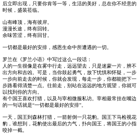
后立即出现，只要你肯等一等，生活的美好，总在你不经意的
时候，盛装莅临。
山有峰顶，海有彼岸。
漫漫长途，终有回转。
余味苦涩，终有回甘。
一切都是最好的安排，感恩生命中所遭遇的一切。
罗兰在《罗兰小语》中写过这么一段话：
人的一生很像是在雾中行走，远远望去，只是迷蒙一片，辨不
出方向和吉凶。可是，当你鼓起勇气，放下忧惧和怀疑，一步
一步向前走去的时候，你就会发现，每走一步，你都能把下一
步路看得清楚一点。往前走，别站在远远的地方观望，你就可
以找到你的方向。
有个国王喜欢打猎，以及与宰相微服私访。宰相最常挂在嘴边
的一句话就是“一切都是最好的安排”。
一天，国王到森林打猎，一箭射倒一只花豹。国王下马检视花
豹，谁想到，花豹使出最后的力气，扑向国王，将国王的小指
咬掉一截。