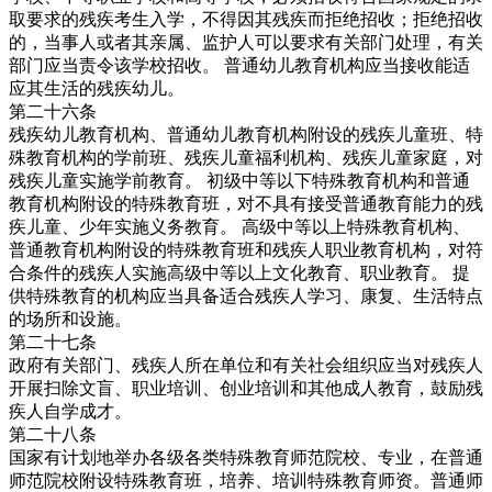
取要求的残疾考生入学，不得因其残疾而拒绝招收；拒绝招收
的，当事人或者其亲属、监护人可以要求有关部门处理，有关
部门应当责令该学校招收。 普通幼儿教育机构应当接收能适
应其生活的残疾幼儿。
第二十六条
残疾幼儿教育机构、普通幼儿教育机构附设的残疾儿童班、特
殊教育机构的学前班、残疾儿童福利机构、残疾儿童家庭，对
残疾儿童实施学前教育。 初级中等以下特殊教育机构和普通
教育机构附设的特殊教育班，对不具有接受普通教育能力的残
疾儿童、少年实施义务教育。 高级中等以上特殊教育机构、
普通教育机构附设的特殊教育班和残疾人职业教育机构，对符
合条件的残疾人实施高级中等以上文化教育、职业教育。 提
供特殊教育的机构应当具备适合残疾人学习、康复、生活特点
的场所和设施。
第二十七条
政府有关部门、残疾人所在单位和有关社会组织应当对残疾人
开展扫除文盲、职业培训、创业培训和其他成人教育，鼓励残
疾人自学成才。
第二十八条
国家有计划地举办各级各类特殊教育师范院校、专业，在普通
师范院校附设特殊教育班，培养、培训特殊教育师资。普通师