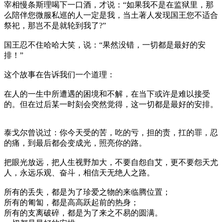
宰相慢条斯理喝下一口酒，才说：“如果我不是在监狱里，那
么陪伴您微服私巡的人一定是我，当土著人发现国王您不适合
祭祀，那岂不是就轮到我了?”
国王忍不住哈哈大笑，说：“果然没错，一切都是最好的安
排！”
这个故事在告诉我们一个道理：
在人的一生中所遭遇的困境和不解，在当下或许是难以接受
的。但在过后某一时刻会突然觉得，这一切都是最好的安排。
泰戈尔曾说过：你今天受的苦，吃的亏，担的责，扛的罪，忍
的痛，到最后都会变成光，照亮你的路。
把眼光放远，把人生视野加大，不要自怨自艾，更不要怨天尤
人，永远乐观、奋斗，相信天无绝人之路。
所有的丢失，都是为了珍爱之物的来临腾位置；
所有的匍匐，都是高高跃起前的热身；
所有的支离破碎，都是为了来之不易的圆满。