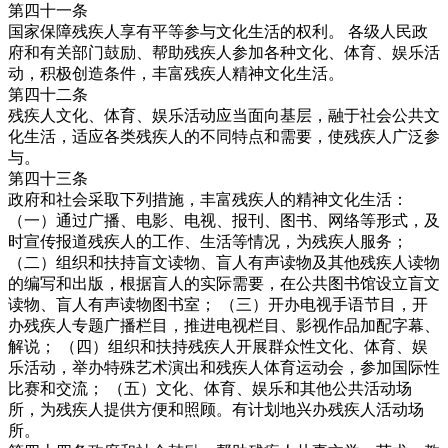
第四十一条
国家保障残疾人享有平等参与文化生活的权利。 各级人民政
府和有关部门鼓励、帮助残疾人参加各种文化、体育、娱乐活
动，积极创造条件，丰富残疾人精神文化生活。
第四十二条
残疾人文化、体育、娱乐活动应当面向基层，融于社会公共文
化生活，适应各类残疾人的不同特点和需要，使残疾人广泛参
与。
第四十三条
政府和社会采取下列措施，丰富残疾人的精神文化生活：
（一）通过广播、电影、电视、报刊、图书、网络等形式，及
时宣传报道残疾人的工作、生活等情况，为残疾人服务；
（二）组织和扶持盲文读物、盲人有声读物及其他残疾人读物
的编写和出版，根据盲人的实际需要，在公共图书馆设立盲文
读物、盲人有声读物图书室； （三）开办电视手语节目，开
办残疾人专题广播栏目，推进电视栏目、影视作品加配字幕、
解说； （四）组织和扶持残疾人开展群众性文化、体育、娱
乐活动，举办特殊艺术演出和残疾人体育运动会，参加国际性
比赛和交流； （五）文化、体育、娱乐和其他公共活动场
所，为残疾人提供方便和照顾。有计划地兴办残疾人活动场
所。