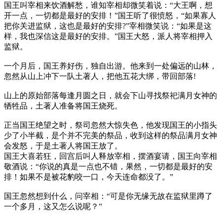
国王叫宰相来饮酒解愁，谁知宰相却微笑着说：“大王啊，想
开一点，一切都是最好的安排！”国王听了很愤怒，“如果寡人
把你关进监狱，这也是最好的安排?”宰相微笑说：“如果是这
样，我也深信这是最好的安排。”国王大怒，派人将宰相押入
监狱。
一个月后，国王养好伤，独自出游。他来到一处偏远的山林，
忽然从山上冲下一队土著人，把他五花大绑，带回部落!
山上的原始部落每逢月圆之日，就会下山寻找祭祀满月女神的
牺牲品，土著人准备将国王烧死。
正当国王绝望之时，祭司忽然大惊失色，他发现国王的小指头
少了小半截，是个并不完美的祭品，收到这样的祭品满月女神
会发怒，于是土著人将国王放了。
国王大喜若狂，回宫后叫人释放宰相，摆酒宴请，国王向宰相
敬酒说：“你说的真是一点也不错，果然，一切都是最好的安
排！如果不是被花豹咬一口，今天连命都没了。”
国王忽然想到什么，问宰相：“可是你无缘无故在监狱里蹲了
一个多月，这又怎么说呢？”