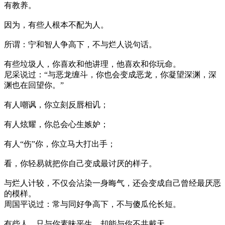
有教养。
因为，有些人根本不配为人。
所谓：宁和智人争高下，不与烂人说句话。
有些垃圾人，你喜欢和他讲理，他喜欢和你玩命。
尼采说过：“与恶龙缠斗，你也会变成恶龙，你凝望深渊，深
渊也在回望你。”
有人嘲讽，你立刻反唇相讥；
有人炫耀，你总会心生嫉妒；
有人“伤”你，你立马大打出手；
看，你轻易就把你自己变成最讨厌的样子。
与烂人计较，不仅会沾染一身晦气，还会变成自己曾经最厌恶
的模样。
周国平说过：常与同好争高下，不与傻瓜伦长短。
有些人，只与你素昧平生，却能与你不共戴天。