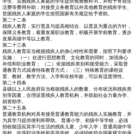
学生、贫困残疾人家庭的学生提供免费教科书，并给予寄宿生
活费等费用补助；对接受义务教育以外其他教育的残疾学生、
贫困残疾人家庭的学生按照国家有关规定给予资助。
第二十二条
残疾人教育，实行普及与提高相结合、以普及为重点的方针，
保障义务教育，着重发展职业教育，积极开展学前教育，逐步
发展高级中等以上教育。
第二十三条
残疾人教育应当根据残疾人的身心特性和需要，按照下列要求
实施： （一）在进行思想教育、文化教育的同时，加强身心
补偿和职业教育； （二）依据残疾类别和接受能力，采取普
通教育方式或者特殊教育方式； （三）特殊教育的课程设
置、教材、教学方法、入学和在校年龄，可以有适度弹性。
第二十四条
县级以上人民政府应当根据残疾人的数量、分布状况和残疾类
别等因素，合理设置残疾人教育机构，并鼓励社会力量办学、
捐资助学。
第二十五条
普通教育机构对具有接受普通教育能力的残疾人实施教育，并
为其学习提供便利和帮助。 普通小学、初级中等学校，必须
招收能适应其学习生活的残疾儿童、少年入学；普通高级中等
学校、中等职业学校和高等学校，必须招收符合国家规定的录