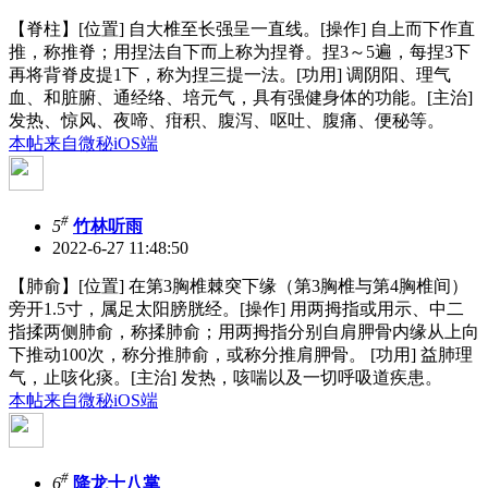
【脊柱】[位置] 自大椎至长强呈一直线。[操作] 自上而下作直
推，称推脊；用捏法自下而上称为捏脊。捏3～5遍，每捏3下
再将背脊皮提1下，称为捏三提一法。[功用] 调阴阳、理气
血、和脏腑、通经络、培元气，具有强健身体的功能。[主治]
发热、惊风、夜啼、疳积、腹泻、呕吐、腹痛、便秘等。
本帖来自微秘iOS端
#
5
竹林听雨
2022-6-27 11:48:50
【肺俞】[位置] 在第3胸椎棘突下缘（第3胸椎与第4胸椎间）
旁开1.5寸，属足太阳膀胱经。[操作] 用两拇指或用示、中二
指揉两侧肺俞，称揉肺俞；用两拇指分别自肩胛骨内缘从上向
下推动100次，称分推肺俞，或称分推肩胛骨。 [功用] 益肺理
气，止咳化痰。[主治] 发热，咳喘以及一切呼吸道疾患。
本帖来自微秘iOS端
#
6
降龙十八掌