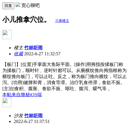
宽心聊吧
回复
小儿推拿穴位。
只看楼主
楼主
竹林听雨
收藏
2022-6-27 11:32:57
【板门】[位置]手掌面大鱼际平面。[操作]用拇指按揉板门称
为揉板门，顺时针、逆时针都可以。从腕横纹推向拇指根称为
横纹推向板门，可以止吐。反之，称为板门推向横纹，可以止
泻。[功用]健脾和胃，消食导滞。治疗乳食停滞，食欲不振。
[主治]食积、腹胀、食欲不振、呕吐、腹泻、暧气等 。
本帖来自微秘iOS端
沙发
竹林听雨
2022-6-27 11:37:51