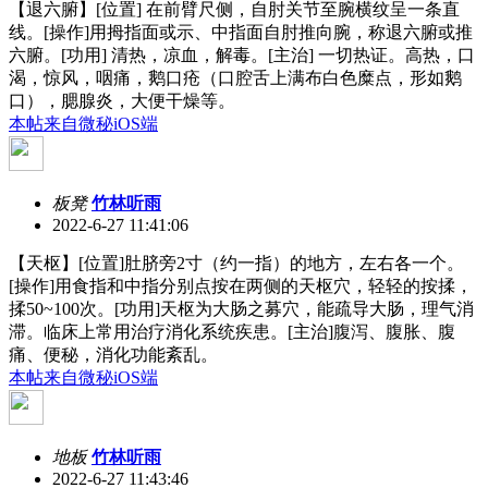
【退六腑】[位置] 在前臂尺侧，自肘关节至腕横纹呈一条直
线。[操作]用拇指面或示、中指面自肘推向腕，称退六腑或推
六腑。[功用] 清热，凉血，解毒。[主治] 一切热证。高热，口
渴，惊风，咽痛，鹅口疮（口腔舌上满布白色糜点，形如鹅
口），腮腺炎，大便干燥等。
本帖来自微秘iOS端
板凳
竹林听雨
2022-6-27 11:41:06
【天枢】[位置]肚脐旁2寸（约一指）的地方，左右各一个。
[操作]用食指和中指分别点按在两侧的天枢穴，轻轻的按揉，
揉50~100次。[功用]天枢为大肠之募穴，能疏导大肠，理气消
滞。临床上常用治疗消化系统疾患。[主治]腹泻、腹胀、腹
痛、便秘，消化功能紊乱。
本帖来自微秘iOS端
地板
竹林听雨
2022-6-27 11:43:46