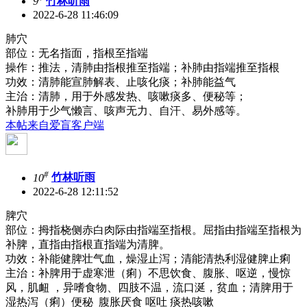
9
竹林听雨
2022-6-28 11:46:09
肺穴
部位：无名指面，指根至指端
操作：推法，清肺由指根推至指端；补肺由指端推至指根
功效：清肺能宣肺解表、止咳化痰；补肺能益气
主治：清肺，用于外感发热、咳嗽痰多、便秘等；
补肺用于少气懒言、咳声无力、自汗、易外感等。
本帖来自爱盲客户端
#
10
竹林听雨
2022-6-28 12:11:52
脾穴
部位：拇指桡侧赤白肉际由指端至指根。屈指由指端至指根为
补脾，直指由指根直指端为清脾。
功效：补能健脾壮气血，燥湿止泻；清能清热利湿健脾止痢
主治：补脾用于虚寒泄（痢）不思饮食、腹胀、呕逆，慢惊
风，肌衄 ，异嗜食物、四肢不温，流口涎，贫血；清脾用于
湿热泻（痢）便秘 腹胀厌食 呕吐 痰热咳嗽