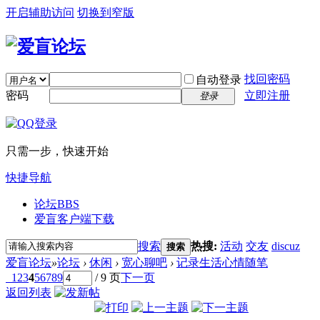
开启辅助访问
切换到窄版
找回密码
自动登录
密码
立即注册
登录
只需一步，快速开始
快捷导航
论坛
BBS
爱盲客户端下载
搜索
热搜:
活动
交友
discuz
搜索
爱盲论坛
»
论坛
›
休闲
›
宽心聊吧
›
记录生活心情随笔
1
2
3
4
5
6
7
8
9
/ 9 页
下一页
返回列表