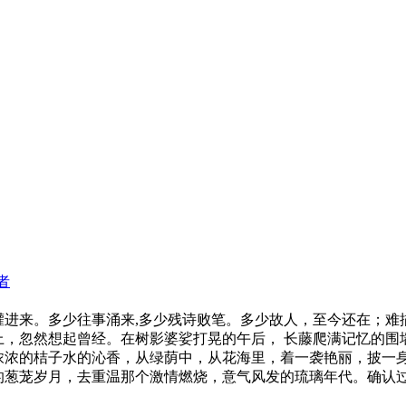
者
灌进来。多少往事涌来,多少残诗败笔。多少故人，至今还在；难
上，忽然想起曾经。在树影婆娑打晃的午后， 长藤爬满记忆的围
浓浓的桔子水的沁香，从绿荫中，从花海里，着一袭艳丽，披一
的葱茏岁月，去重温那个激情燃烧，意气风发的琉璃年代。确认