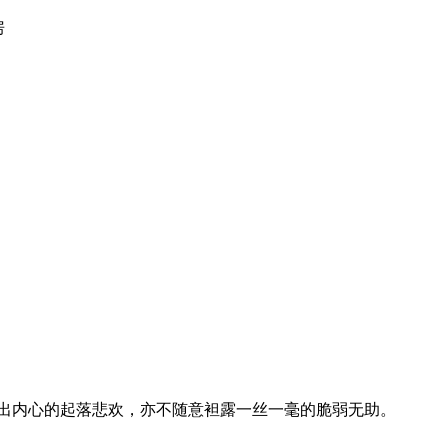
房
出内心的起落悲欢，亦不随意袒露一丝一毫的脆弱无助。