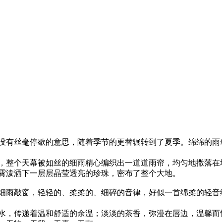
没有丝毫停歇的意思，随着季节的更替辗转到了夏季。绵绵的雨
，整个天幕被如丝的细雨精心编织出一道道雨帘，均匀地撒落在
霄泼洒下一层层晶莹透亮的珍珠，密布了整个大地。
细雨敲窗，轻轻的、柔柔的、细碎的音律，好似一首绵柔的轻音
水，传递着温和舒适的余温；淡淡的茶香，弥漫在唇边，温馨而