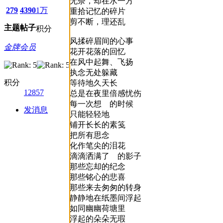
无奈，却在水一方
279
4390
1万
重拾记忆的碎片
剪不断，理还乱
主题
帖子
积分
风揉碎眉间的心事
金牌会员
花开花落的回忆
在风中起舞、飞扬
执念无处躲藏
积分
等待地久天长
12857
总是在夜里倍感忧伤
每一次想 的时候
发消息
只能轻轻地
铺开长长的素笺
把所有思念
化作笔尖的泪花
滴滴洒满了 的影子
那些忘却的纪念
那些铭心的悲喜
那些来去匆匆的转身
静静地在纸墨间浮起
如同幽幽荷塘里
浮起的朵朵无瑕