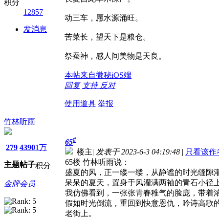
积分
12857
动三车，愿水源涌旺。
发消息
苦菜长，望天下是粮仓。
祭蚕神，感人间美物是天良。
本帖来自微秘iOS端
回复
支持
反对
使用道具
举报
竹林听雨
#
65
279
4390
1万
楼主
|
发表于 2023-6-3 04:19:48
|
只看该作
65楼 竹林听雨说：
主题
帖子
积分
盛夏的风，正一缕一缕，从静谧的时光缝隙
呆呆的夏天，置身于风灌满两袖的青石小径
金牌会员
我仿佛看到，一张张青春稚气的脸庞，带着
假如时光倒流，重回到快意恩仇，吟诗高歌
老街上。