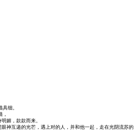
描具细。
墙，
身明媚，款款而来。
过眼神互递的光芒，遇上对的人，并和他一起，走在光阴流苏的