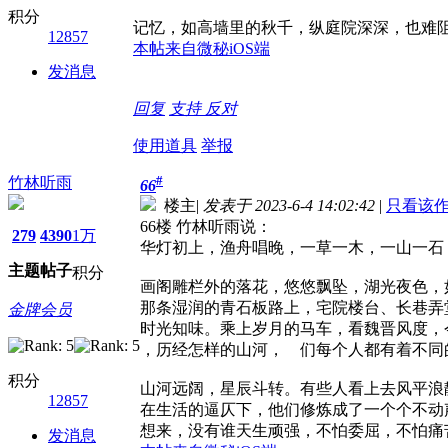
积分
记忆，如高墙里的秋千，纵庭院深深，也难
12857
本帖来自微秘iOS端
发消息
回复
支持
反对
使用道具
举报
#
竹林听雨
66
楼主
|
发表于 2023-6-4 14:02:42
|
只看该
66楼 竹林听雨说：
279
4390
1万
华灯初上，渔舟唱晚，一草一木，一山一石
主题
帖子
积分
画阁雕栏外的落花，悠悠飘坠，湖光夜色，
那条湿润的青石板路上，宅院楼台、长巷弄
金牌会员
时光知味。乘上岁月的马车，看魏晋风度，
，历经怎样的山河， 们每个人都有着不同
积分
山河远阔，星辰斗转。有些人看上去风平浪
12857
在生活的逼仄下，他们修炼成了一个个不动
想来，没有谁天生顽强，不怕委屈，不怕痛
发消息