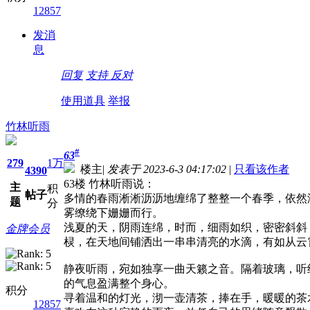
12857
发消
息
回复
支持
反对
使用道具
举报
竹林听雨
#
63
279
1万
楼主
|
发表于 2023-6-3 04:17:02
|
只看该作者
4390
63楼 竹林听雨说：
主
积
帖子
多情的春雨淅淅沥沥地缠绵了整整一个春季，依然
题
分
雾缭绕下姗姗而行。
浅夏的天，阴雨连绵，时而，细雨如织，密密斜斜
金牌会员
棂，在天地间铺洒出一串串清亮的水滴，有如从云
静夜听雨，宛如独享一曲天籁之音。隔着玻璃，听
的气息盈满整个身心。
积分
寻着温和的灯光，沏一壶清茶，捧在手，暖暖的茶
12857