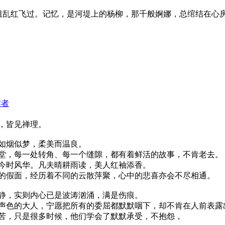
阻乱红飞过。记忆，是河堤上的杨柳，那千般婀娜，总绾结在心
作者
，皆见禅理。
如烟似梦，柔美而温良。
堂，每一处转角、每一个缝隙，都有着鲜活的故事，不肯老去。
今时风华。凡夫晴耕雨读，美人红袖添香。
的假面，经历着不同的云散萍聚，心中的悲喜亦会不尽相通。
静，实则内心已是波涛汹涌，满是伤痕。
声色的大人，宁愿把所有的委屈都默默咽下，却不肯在人前表露
苦，只是很多时候，他们学会了默默承受，不抱怨，