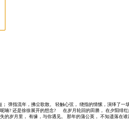
短； 弹指流年，拂尘歌散。 轻触心弦， 绕指的情愫，演绎了一
呢喃? 还是徐徐展开的想念? 在岁月轮回的田塍， 在夕阳绯红
失的岁月里， 有缘，与你遇见。 那年的蒲公英， 不知遗落在