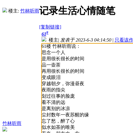
记录生活心情随笔
楼主:
竹林听雨
[复制链接]
#
61
楼主
|
发表于 2023-6-3 04:14:50
|
只看该
61楼 竹林听雨说：
思念一个人
是用很长很长的时间
品一壶茶
再用很长很长的时间
变成眼泪
穿越朝夕，弥漫昼夜
夜雨的指尖
划过往事的脸庞
看不清的远
是离别的冰凉
尘封数年一夜苏醒的缘
忘了愁，醉了心
竹林听雨
似水如茶的唯美