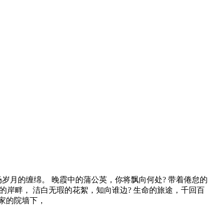
场岁月的缠绵。 晚霞中的蒲公英，你将飘向何处? 带着倦怠的
的岸畔， 洁白无瑕的花絮，知向谁边? 生命的旅途，千回百
谁家的院墙下，