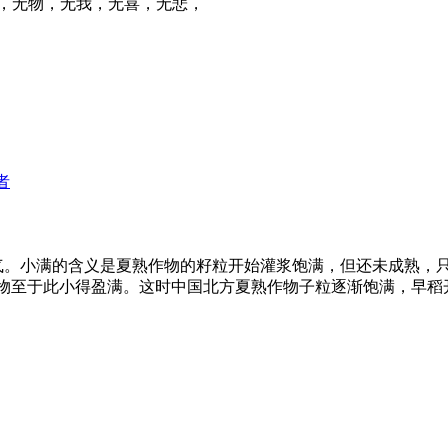
，无物，无我，无喜，无悲，
者
气。小满的含义是夏熟作物的籽粒开始灌浆饱满，但还未成熟，
，物至于此小得盈满。这时中国北方夏熟作物子粒逐渐饱满，早稻