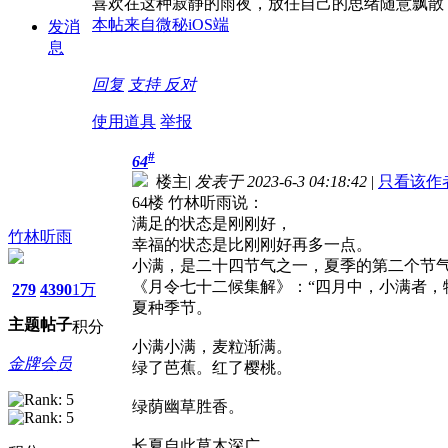
喜欢在这种寂静的雨夜，放任自己的思绪随意飘散
本帖来自微秘iOS端
发消
息
回复
支持
反对
使用道具
举报
#
64
楼主
|
发表于 2023-6-3 04:18:42
|
只看该作
64楼 竹林听雨说：
满足的状态是刚刚好，
竹林听雨
幸福的状态是比刚刚好再多一点。
小满，是二十四节气之一，夏季的第二个节
《月令七十二候集解》：“四月中，小满者
279
4390
1万
夏种季节。
主题
帖子
积分
小满小满，麦粒渐满。
金牌会员
绿了芭蕉。红了樱桃。
绿荫幽草胜香。
长夏自此草木深广。