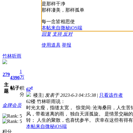
是那样干净
那样凄美，那样孤单
每一念皆相思使
本帖来自微秘iOS端
回复
支持
反对
使用道具
举报
竹林听雨
1
279
万
4390
主
帖子
积
#
62
题
分
楼主
|
发表于 2023-6-3 04:15:38
|
只看该作者
62楼 竹林听雨说：
金牌会员
时光太瘦，指缝太宽， 惊觉间: 沧海桑田，人生苦
风，带着迷离的雨， 独自天涯孤旋。 是情景交融的
转； 人生的聚散，也喜忧参半。 庆幸在这些有得有
本帖来自微秘iOS端
积分