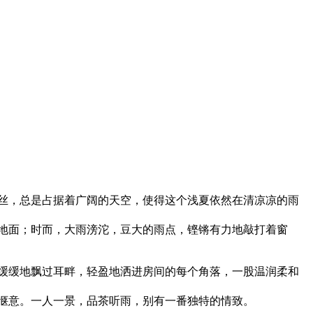
丝，总是占据着广阔的天空，使得这个浅夏依然在清凉凉的雨
地面；时而，大雨滂沱，豆大的雨点，铿锵有力地敲打着窗
缓缓地飘过耳畔，轻盈地洒进房间的每个角落，一股温润柔和
惬意。一人一景，品茶听雨，别有一番独特的情致。