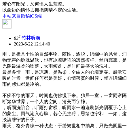
若心有阳光，又何惧人生荒凉。
以豪迈的情怀去拥抱阴晴不定的生活。
本帖来自微秘iOS端
#
83
竹林听雨
2023-6-22 12:14:40
雨，是极具个性的自然事物。随性，洒脱，绵绵中的风骨，润
物无声的脉脉温软，也有冰凉嘶吼的凛然模样。丝雨霏霏，是
光阴最温柔的吻落，大雨倾盆，是时间最盛大的洗礼。
最是多情；雨，是凉薄、是温柔，全由人的心境定夺。感觉安
暖的时候，世间任何都是美好，心情落寞的时候，就连绵绵细
雨的感知都是冷的。
不疾不徐的雨天，时间也仿佛慢下来。独居一室，一窗雨帘隔
断繁华世界，一个人的空间，清亮而宁静。
，听雨洗阶台，听雨打窗棂，听雨水一遍遍刷新光阴覆于心上
的蒙尘。雨气沁入心脾，若心无挂碍，思绪也宁和，一如，这
淡淡馨宁的日子。
雨天，格外青睐一种状态：于纷繁世相中抽离，只做光阴里一