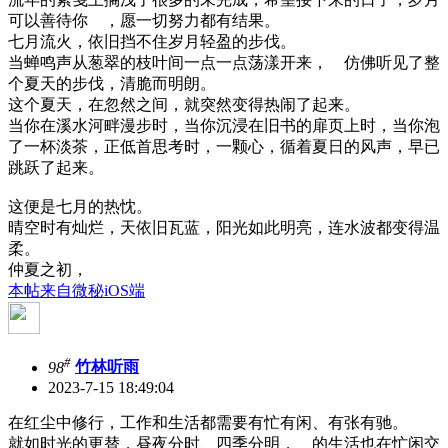
可以善待你 ，愿一切努力都有结果。
七月流火，依旧挡不住岁月轻盈的步伐。
当蝉鸣声从葱翠的枝叶间一点一点荡漾开来， 仿佛听见了整
个夏天的步伐，清脆而明朗。
这个夏天，在忽然之间，就突然变得热闹了起来。
当你在溪水河畔漫步时，当你沉浸在旧书的扉页上时，当你泡
了一杯淡茶，正低首思考时，一颗心，循着夏日的风声，早已
跳跃了起来。
这便是七月的热忱。
晴空时有灿烂，天依旧瓦蓝，阳光如此明亮，连水波都变得温
柔。
仲夏之初，
本帖来自微秘iOS端
#
98
竹林听雨
2023-7-15 18:49:04
在红尘中修行，工作和生活都需要有忙有闲、有张有驰。
就如时光的更替，昼夜分时、四季分明， 的生活也在忙闲交