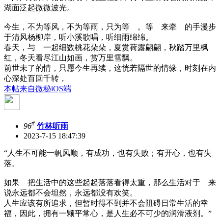
湖面泛起微微波光。
今生，不为等风，不为等雨，只为等 。等 来牵 的手漫步
于清风杨柳岸，听小溪歌唱，听细雨绵绵。
春天，与 一起细数桃花朵朵，夏赏荷露翩翩，秋踏万里枫
红，冬天看尽江山如画，赏万里雪飘。
前世未了的情，只愿今生再续，这恍若隔世的情缘，时刻在内
心深处百回千转，
本帖来自微秘iOS端
#
96
竹林听雨
2023-7-15 18:47:39
“人生不可能一帆风顺，有成功，也有失败；有开心，也有失
落。
如果 把生活中的这些起起落落看得太重，那么生活对于 来
说永远都不会坦然，永远都没有欢笑。
人生应该有所追求，但暂时得不到并不会阻碍日常生活的幸
福，因此，拥有一颗平常心，是人生必不可少的润滑液剂。”