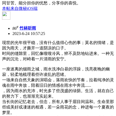
同甘苦。能分担你的忧愁，分享你的喜悦。
本帖来自微秘iOS端
#
86
竹林听雨
2023-6-24 10:57:25
现世的光年很平稳，没有什么值得心伤的事；莫名的情绪，是
因为雨天，才撕开一道阴凉的口子。
时间的缝隙里，回忆像嗖嗖冷风，猝不及防地钻进来。一种无
声的沉沦，对峙着一片清雨的安宁。
一座迷离的烟雨之城，雨水洗净白昼的浮躁，洗亮夜晚的幽
寂，轻柔地梳理着些许凌乱的思绪。
一场来自自然天象的演唱会，落雨欢快的节奏，拉着纯净的灵
魂在雨中奔放，陪着旧日的情感在雨水中奔流......
，因为雨水的充沛，时光多了些茂盛的绿荫。生活，就在自己
的努力下，也渐渐充实起来。
当长街的记忆老去，但念，所有人事于眉目间温和。生命里那
些或美好或凄迷的相遇，若一朵雨花的念，种进每一个夏夜的
梦里。