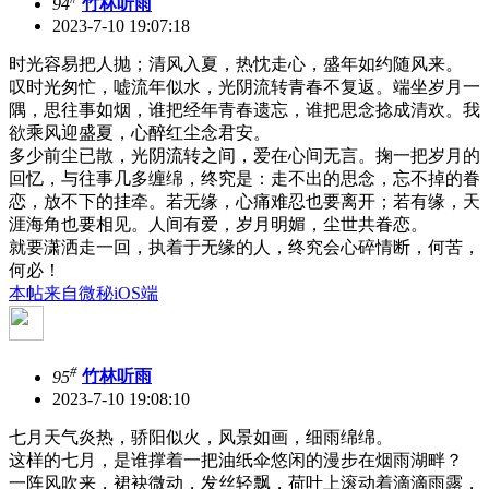
94
竹林听雨
2023-7-10 19:07:18
时光容易把人抛；清风入夏，热忱走心，盛年如约随风来。
叹时光匆忙，嘘流年似水，光阴流转青春不复返。端坐岁月一
隅，思往事如烟，谁把经年青春遗忘，谁把思念捻成清欢。我
欲乘风迎盛夏，心醉红尘念君安。
多少前尘已散，光阴流转之间，爱在心间无言。掬一把岁月的
回忆，与往事几多缠绵，终究是：走不出的思念，忘不掉的眷
恋，放不下的挂牵。若无缘，心痛难忍也要离开；若有缘，天
涯海角也要相见。人间有爱，岁月明媚，尘世共眷恋。
就要潇洒走一回，执着于无缘的人，终究会心碎情断，何苦，
何必！
本帖来自微秘iOS端
#
95
竹林听雨
2023-7-10 19:08:10
七月天气炎热，骄阳似火，风景如画，细雨绵绵。
这样的七月，是谁撑着一把油纸伞悠闲的漫步在烟雨湖畔？
一阵风吹来，裙袂微动，发丝轻飘，荷叶上滚动着滴滴雨露，