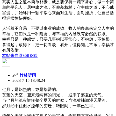
其实人生之道本简单朴素，就是要保持一颗平常心，做一个简
单的平凡人，居中庸之流，不仰慕权杖；守中庸之道，不心戚
富贵，并始终用一颗平常心来面对生活，面对挫折，让自己活
得轻松愉快便好。
人活着不容易，不要以事业的成败、收入的多寡来定义人生的
幸福，它们只是一种附庸，与幸福的内涵没有必然的联系。
幸福只是一种感觉，只要凡事抱以平常心，不抱怨，不嫉恨，
拿得起，放得下，把一切看淡、看开，懂得知足常乐，幸福才
有所依附。
本帖来自微秘iOS端
#
97
竹林听雨
2023-7-15 18:48:24
七月，是炽热的，亦是挚爱的。
瓦蓝的天空，迎来最纯粹的阳光， 迎来了盛夏的天气。
当七月的流火辗转整个夏天的时候，当流萤铺满漫天星河。
岁月经不住似水流年的变迁，转眼间，一年已过半。
流年的素笺上搁浅了很多的未完成，希望接下来的日子，岁月