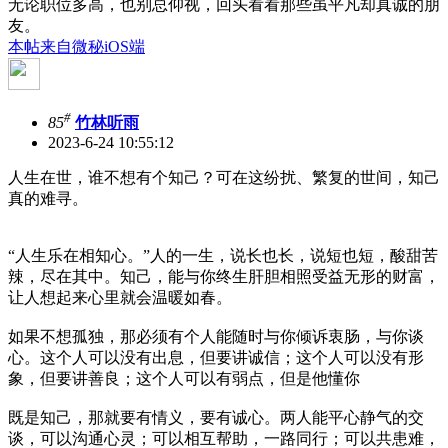
无论职位多高，也别总仰视，回头看看那些虽平凡却真诚的朋
友。
本帖来自微秘iOS端
#
85
竹林听雨
2023-6-24 10:55:12
人生在世，谁不想有个知己？可在这纷扰、繁复的世间，知己
真的难寻。
“人生乐在相知心。”人的一生，说长也长，说短也短，酸甜苦
辣，尽在其中。知己，能与你终生肝胆相照受益无形的财富，
让人想起来心里就会温暖如春。
如果不想孤独，那必须有个人能随时与你倾诉衷肠，与你谈
心。这个人可以没有出息，但要讲诚信；这个人可以没有形
象，但要讲善良；这个人可以有弱点，但是他懂你
既是知己，那就要有情义，要有诚心。两人能平心静气的交
谈，可以沟通心灵；可以相互帮助，一路同行；可以共患难，