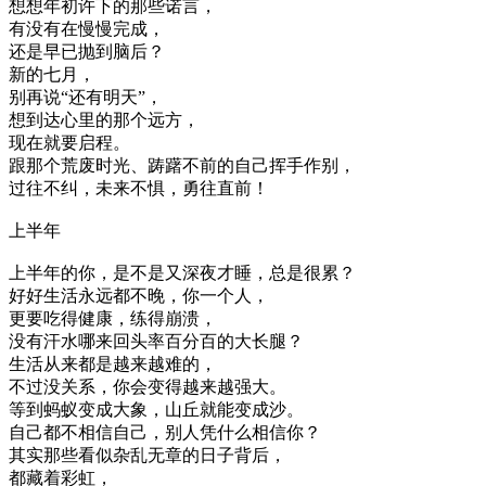
想想年初许下的那些诺言，
有没有在慢慢完成，
还是早已抛到脑后？
新的七月，
别再说“还有明天”，
想到达心里的那个远方，
现在就要启程。
跟那个荒废时光、踌躇不前的自己挥手作别，
过往不纠，未来不惧，勇往直前！
上半年
上半年的你，是不是又深夜才睡，总是很累？
好好生活永远都不晚，你一个人，
更要吃得健康，练得崩溃，
没有汗水哪来回头率百分百的大长腿？
生活从来都是越来越难的，
不过没关系，你会变得越来越强大。
等到蚂蚁变成大象，山丘就能变成沙。
自己都不相信自己，别人凭什么相信你？
其实那些看似杂乱无章的日子背后，
都藏着彩虹，