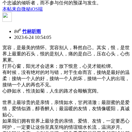
个忠诚的倾听者，而不参与任何的预谋与发生。
本帖来自微秘iOS端
#
84
竹林听雨
2023-6-24 10:54:05
宽容，是最美的情怀。宽容别人，释然自己。其实，恨，是世
界上最重的石头，恨的是别人，痛的是自己，压在心头，心伤
累累。
打开心窗，阳光才会进来；放下恨意，心灵才能松绑。
有时候，没有绝对的对与错，对于生命而言，接纳是最好的温
柔：接纳一个人的好，接纳一个人的坏，接纳一个人的出现，
接纳一个人的再也不见。
心静如水，性淡如菊，人生的路才会顺畅宽阔。
世界上最珍贵的是亲情，亲情如水，甘冽清澈；最甜蜜的是爱
情，爱情似酒，醇香醉人；最温暖的友情，友情像暖阳，真诚
贴心。
如果我们拥有世界上最珍贵的亲情、爱情、友情，一定要悉心
呵护，一定要让这份至真至纯的情谊细水长流，温润岁月。