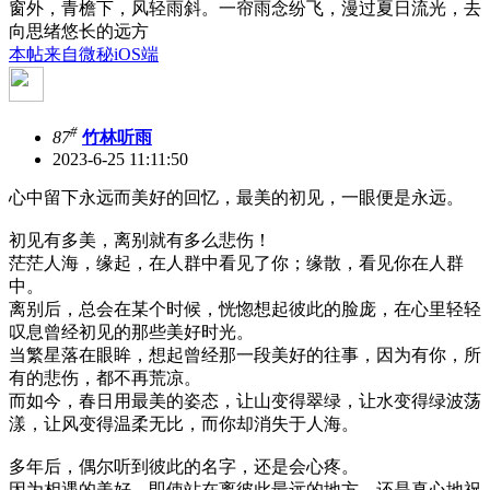
窗外，青檐下，风轻雨斜。一帘雨念纷飞，漫过夏日流光，去
向思绪悠长的远方
本帖来自微秘iOS端
#
87
竹林听雨
2023-6-25 11:11:50
心中留下永远而美好的回忆，最美的初见，一眼便是永远。
初见有多美，离别就有多么悲伤！
茫茫人海，缘起，在人群中看见了你；缘散，看见你在人群
中。
离别后，总会在某个时候，恍惚想起彼此的脸庞，在心里轻轻
叹息曾经初见的那些美好时光。
当繁星落在眼眸，想起曾经那一段美好的往事，因为有你，所
有的悲伤，都不再荒凉。
而如今，春日用最美的姿态，让山变得翠绿，让水变得绿波荡
漾，让风变得温柔无比，而你却消失于人海。
多年后，偶尔听到彼此的名字，还是会心疼。
因为相遇的美好，即使站在离彼此最远的地方，还是真心地祝