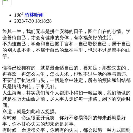
#
100
竹林听雨
2023-7-30 18:18:28
终其一生，我们无非是拼个安稳的日子，图个自在的心情。学
会善待自己，才会有健康的身体，有幸福美好的生活。
不为难自己，学会和自己握手言和，自己取悦自己，属于自己
的别人拿不走，不属于自己的拿在手里，也只不过是棘手的山
竽。
懂得已经拥有的，就是最合适自己的，要知足；那些失去的，
再喜欢，再怎么去争，怎么去求，也敌不过生活的事与愿违。
不要过于执迷得与失，一切是命中注定，所有的烦恼和纠结都
只是情绪内耗，于事无补。
人生海海，其实我们每个人都渺小得如一粒尘埃，我们能做的
就是在听天由命之前，尽人事去走好每一步路，剩下的交给时
间。
命运，就是如此难以捉摸。
有时候，命运很爱开玩笑，你好不容易得到的却未必就是好
事，你不甘心失去的却未必是坏事。
有时候，命运很公平，你所有的失去，都会以另一种方式回到