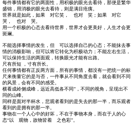
每件事情都有它的两面性，用积极的眼光去看待，那便是繁华
盛锦，用消极的眼光去看待，则是满目疮痍。
世界就是如此，如果 对它笑， 也对 笑；如果 对它
哭， 也对 哭。
用一个积极的心态去看待世界，世界才会更美好，人生才会更
斑斓。
不能选择事情的发生，但 可以选择自己的心态；不能抹去事
情的消极影响，但可以将它转化为积极动力；不能左右生活，
可以保持生活的两面观，转换眼光才能有出路。
尺有所短 ，寸有所长。
任何事情都有正反两方面，所有的事情，都没有一把统一的标
尺来衡量它的是与否，一件事从不同角度去看，就会看到不同
的风景，会有不同的感受。
横看成岭侧成峰，远近高低各不同”，不同的视角，呈现出不
同的山峰。
同样是面对半杯水，悲观者看到的是失去的那一半，而乐观者
看到的是拥有的那一半。
事物在一个人心中的好坏，不在于事物本身，而在于人的心
态“以 观物，故物皆着 之色彩”。