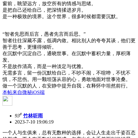
窗前，眺望远方，放空所有的情感与思绪。
是把自己还给自己，把深情揉进岁月。
是一种极致的境界。这个世界，很多时候都需要沉默。
“智者先思而后言，愚者先言而后思。”
智者往往深藏不露，低调内敛。相比别人的夸夸其谈，他们更
善于思考，更懂得倾听。
在沉默中沉淀自己，通晓世事。在沉默中蓄积力量，厚积薄
发。
不是故作清高，而是一种淡定与优雅。
无需多言，留一份沉默给自己，不吵不闹，不喧哗，不忧不
惧，不悲伤。用一颗坦荡从容的心，勇敢地面对世事沧桑。
做一个沉默的人，在安静中提升自我，在释怀中坦然前行。
本帖来自微秘iOS端
#
93
竹林听雨
2023-7-10 19:06:19
一个人与生俱来，总有无数种的选择，会让人生走出千姿百态