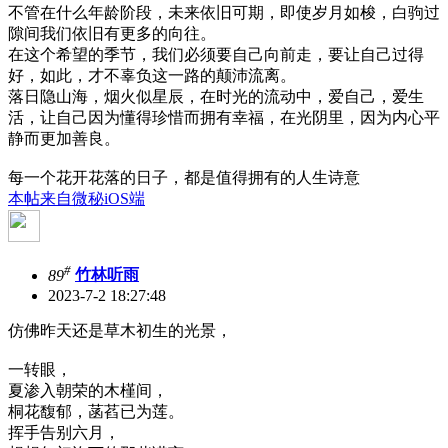
不管在什么年龄阶段，未来依旧可期，即使岁月如梭，白驹过
隙间我们依旧有更多的向往。
在这个希望的季节，我们必须要自己向前走，要让自己过得
好，如此，才不辜负这一路的颠沛流离。
落日隐山海，烟火似星辰，在时光的流动中，爱自己，爱生
活，让自己因为懂得珍惜而拥有幸福，在光阴里，因为内心平
静而更加善良。
每一个花开花落的日子，都是值得拥有的人生诗意
本帖来自微秘iOS端
#
89
竹林听雨
2023-7-2 18:27:48
仿佛昨天还是草木初生的光景，
一转眼，
夏渗入朝荣的木槿间，
桐花馥郁，菡萏已为莲。
挥手告别六月，