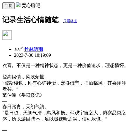
宽心聊吧
回复
记录生活心情随笔
只看楼主
#
101
竹林听雨
2023-7-30 18:19:09
欢喜。不仅是一种精神状态，更是一种价值追求，理想情怀。
—
登高娱情，风吹烦恼。
“登斯楼也，则有心旷神怡，宠辱偕忘，把酒临风，其喜洋洋
者矣。”
范仲淹《岳阳楼记》
—
春日踏青，天朗气清。
“是日也，天朗气清，惠风和畅。仰观宇宙之大，俯察品类之
盛，所以游目骋怀，足以极视听之娱，信可乐也。”
—