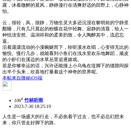
露，沐着微醉的晨风，静静漫行在清爽舒适的田野上，心静神
怡。
云，很轻，风，很静，万物生灵大多还沉浸在黎明前的宁静里
酣睡，只有几只晨起的粉蝶在花中轻舞。寂静的清晨，给人一
种恬淡安然、温润祥和的柔美韵致，令人陶醉其中，流恋忘
返。
沿着潺潺流动的小溪蜿蜒而下，聆听溪水欢唱，心变得无比的
愉悦。慢行几步，就能看到小鱼们在浅水里欢乐地舞蹈，顽皮
的小虾们在溪边的水草丛里追逐嬉戏。
若是你够幸运的话，兴许还能撞上小乌龟在堤脚下的缝隙间探
出半个头来，欣喜地打量着这个神奇的世界呢。
本帖来自微秘iOS端
#
106
竹林听雨
2023-7-30 18:25:19
人生是一场盛大的行走，不必执着于过去，也不必总幻想末
来，你只管走好脚下的路。