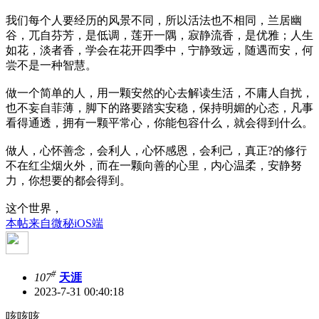
我们每个人要经历的风景不同，所以活法也不相同，兰居幽
谷，兀自芬芳，是低调，莲开一隅，寂静流香，是优雅；人生
如花，淡者香，学会在花开四季中，宁静致远，随遇而安，何
尝不是一种智慧。
做一个简单的人，用一颗安然的心去解读生活，不庸人自扰，
也不妄自菲薄，脚下的路要踏实安稳，保持明媚的心态，凡事
看得通透，拥有一颗平常心，你能包容什么，就会得到什么。
做人，心怀善念，会利人，心怀感恩，会利己，真正?的修行
不在红尘烟火外，而在一颗向善的心里，内心温柔，安静努
力，你想要的都会得到。
这个世界，
本帖来自微秘iOS端
#
107
天涯
2023-7-31 00:40:18
咳咳咳