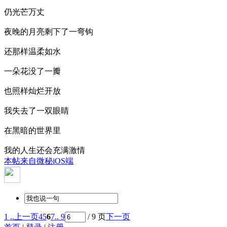
仍光芒万丈
夜晚的月亮剩下了一弯钩
还那样温柔如水
一朵花没了一瓣
也照样灿烂开放
我失去了一双眼睛
在黑暗的世界里
我的人生还会充满激情
本帖来自微秘iOS端
1 ..
上一页
4
5
6
7
.. 9
/ 9 页
下一页