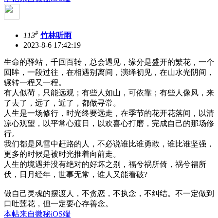
#
113
竹林听雨
2023-8-6 17:42:19
生命的驿站，千回百转，总会遇见，缘分是盛开的繁花，一个
回眸，一段过往，在相遇别离间，演绎初见，在山水光阴间，
辗转一程又一程。
有人似荷，只能远观；有些人如山，可依靠；有些人像风，来
了去了，远了，近了，都做寻常。
人生是一场修行，时光终要远走，在季节的花开花落间，以清
凉心观望，以平常心渡日，以欢喜心打磨，完成自己的那场修
行。
我们都是风雪中赶路的人，不必说谁比谁勇敢，谁比谁坚强，
更多的时候是被时光推着向前走。
人生的境遇并没有绝对的好坏之别，福兮祸所倚，祸兮福所
伏，日月经年，世事无常，谁人又能看破?
做自己灵魂的摆渡人，不贪恋，不执念，不纠结。不一定做到
口吐莲花，但一定要心存善念。
本帖来自微秘iOS端