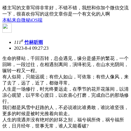
楼主写的文章写得非常好，不错不错，我想和你加个微信交流
一下，很喜欢你写的这些文章你是一个有文化的人啊
本帖来自微秘iOS端
#
111
竹林听雨
2023-8-4 09:27:23
生命的驿站，千回百转，总会遇见，缘分是盛开的繁花，一个
回眸，一段过往，在相遇别离间，演绎初见，在山水光阴间，
辗转一程又一程。
有人似荷，只能远观；有些人如山，可依靠；有些人像风，来
了去了，远了，近了，都做寻常。
人生是一场修行，时光终要远走，在季节的花开花落间，以清
凉心观望，以平常心渡日，以欢喜心打磨，完成自己的那场修
行。
我们都是风雪中赶路的人，不必说谁比谁勇敢，谁比谁坚强，
更多的时候是被时光推着向前走。
人生的境遇并没有绝对的好坏之别，福兮祸所倚，祸兮福所
伏，日月经年，世事无常，谁人又能看破?