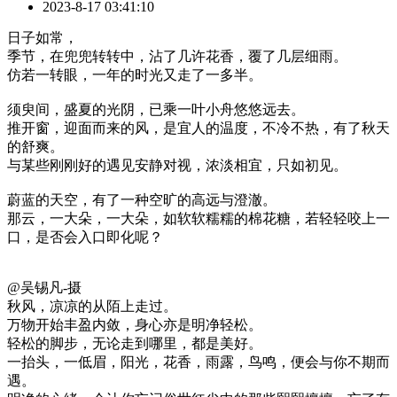
2023-8-17 03:41:10
日子如常，
季节，在兜兜转转中，沾了几许花香，覆了几层细雨。
仿若一转眼，一年的时光又走了一多半。
须臾间，盛夏的光阴，已乘一叶小舟悠悠远去。
推开窗，迎面而来的风，是宜人的温度，不冷不热，有了秋天
的舒爽。
与某些刚刚好的遇见安静对视，浓淡相宜，只如初见。
蔚蓝的天空，有了一种空旷的高远与澄澈。
那云，一大朵，一大朵，如软软糯糯的棉花糖，若轻轻咬上一
口，是否会入口即化呢？
@吴锡凡-摄
秋风，凉凉的从陌上走过。
万物开始丰盈内敛，身心亦是明净轻松。
轻松的脚步，无论走到哪里，都是美好。
一抬头，一低眉，阳光，花香，雨露，鸟鸣，便会与你不期而
遇。