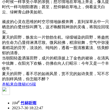
小时候一样享受小草的亲抚；想尽情地在草地上奔走，像儿提
时代一样与朝阳赛跑；甚至，想仰躺在草地上，倒看蓝天白
云、绿树青山静美如初。
顽皮的心灵在思维的时空尽情地纵横奔腾，直到深草丛中一只
栖息的白鹭丝惊叫腾飞，这才唤醒我神游的灵魂，将我拉回现
实。
夏天的田野，焕发出一片勃勃生机。绿缎铺染的田野，将盎然
的生命力凸显得淋漓尽致。微风轻拂，稻浪轻舞，空气中弥漫
着稻花的芬芳，淡淡的、纯纯的，透着一股清雅素淡、恬美醇
郁的清香。
当朝阳轻盈洒落田野，成片的稻浪披上了金色的裙袂，在清风
中炫舞，在阳光下欢畅，仿佛在向人们昭示：今年又是一个丰
收年。
夏天的田野，看不尽的如画风景，赏不完的如诗美景，写不尽
的别样风情，你怎能不醉？
本帖来自微秘iOS端
#
104
竹林听雨
2023-7-30 18:22:47