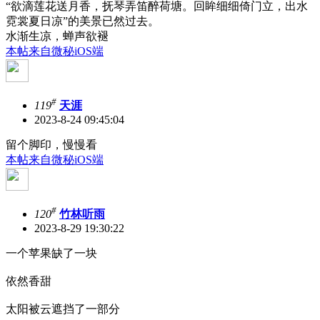
“欲滴莲花送月香，抚琴弄笛醉荷塘。回眸细细倚门立，出水
霓裳夏日凉”的美景已然过去。
水渐生凉，蝉声欲褪
本帖来自微秘iOS端
#
119
天涯
2023-8-24 09:45:04
留个脚印，慢慢看
本帖来自微秘iOS端
#
120
竹林听雨
2023-8-29 19:30:22
一个苹果缺了一块
依然香甜
太阳被云遮挡了一部分