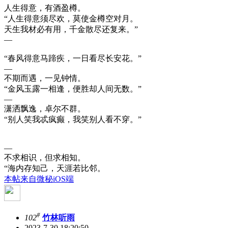
人生得意，有酒盈樽。
“人生得意须尽欢，莫使金樽空对月。
天生我材必有用，千金散尽还复来。”
—
“春风得意马蹄疾，一日看尽长安花。”
—
不期而遇，一见钟情。
“金风玉露一相逢，便胜却人间无数。”
—
潇洒飘逸，卓尔不群。
“别人笑我忒疯癫，我笑别人看不穿。”
—
不求相识，但求相知。
“海内存知己，天涯若比邻。
本帖来自微秘iOS端
#
102
竹林听雨
2023-7-30 18:20:50