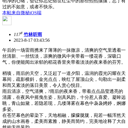
明净的心绪，会让你忘记俗世红尘中的那些熙熙攘攘，忘了有
过的不如意，或者不快乐。
本帖来自微秘iOS端
#
117
竹林听雨
2023-8-17 03:43:56
午后的一场雷雨携来了薄薄的一抹微凉，清爽的空气里透着一
丝清新、一丝恬淡，凉爽的微风中夹带着一缕花香，深吸口
气，你便能闻出浓郁的稻花香里夹带着淡淡的夜来香的芬芳。
稍顷，雨后的天空，又泛起了一道夕阳，温润的霞光闪耀在天
幕间，疏影横斜，金光点点，映红了屋顶山尖，勾勒出一副柔
和而又素淡的落日美景，令人赏心悦目。
雨后清凉，空气清爽，?雨后的夜来香，带着点点晶莹透亮的
清露，在夜风中摇曳生姿，别具风韵，十分惹人喜爱。凝眸远
眺，青山如黛，若隐若现，几缕薄雾在幕色中袅袅娉婷，婀娜
多姿。
在苍茫幕色的晕染下，天地相融，朦朦胧胧，宛若一幅浑然天
成的山水画卷，柔美而素雅，静美而简约，完美地诠释了大自
然的无尚风韵。