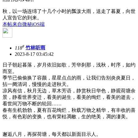
秋，以一场连绵了十几个小时的瓢泼大雨，送走了暮夏，向世
人宣告它的到来。
本帖来自微秘iOS端
#
118
竹林听雨
2023-8-17 03:45:42
日子朝起暮落，岁月依旧如歌，芳华刹那，浅秋，时序，如约
而至。
季节已偷偷换了容颜，星星点点的雨，让我们告别炎炎夏日，
拈一阕清词，慢慢的走进秋天。
凉风有信，秋月无边，草木芳语，静赏秋日华色，静观荷塘余
景，静看世界变迁，看美的诞生，看美的绚烂，看美的逝去，
看世间万物不断的轮回……
春有生机勃勃，夏有百花绚烂，秋载万物之精华，有丰收的喜
悦，有色彩的变换，也有荣枯凋敝，生的绝美，凋的凄美。
邂逅八月，再探荷塘，每天都以新面目示人。