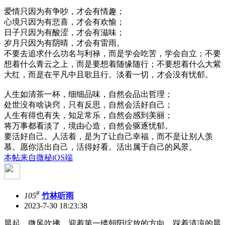
爱情只因为有争吵，才会有情趣；
心境只因为有悲喜，才会有欢愉；
日子只因为有酸涩，才会有滋味；
岁月只因为有阴晴，才会有雷雨。
不要去追求什么功名与利禄，而是学会吃苦，学会自立；不要
想着什么青云之上，而是要想着随缘随行；不要想着什么大紫
大红，而是在平凡中且歌且行。淡看一切，才会没有忧郁。
人生如清茶一杯，细细品味，自然会品出哲理；
处世没有啥诀窍，只有反思，自然会活好自己；
人生有得也有失，知足常乐，自然会感到美丽；
将万事都看淡了，境由心造，自然会驱逐忧郁。
要活好自己。人活着，是为了让自己幸福，而不是让别人羡
慕。愿你活出自己，活得好看。活出属于自己的风景。
本帖来自微秘iOS端
#
105
竹林听雨
2023-7-30 18:23:38
晨起，微风吹拂，迎着第一缕朝阳绽放的方向，踩着清凉的晨