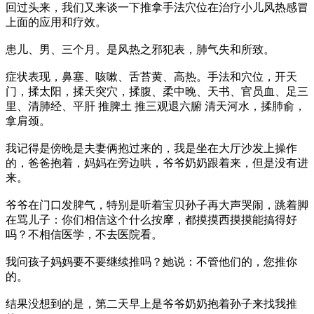
回过头来，我们又来谈一下推拿手法穴位在治疗小儿风热感冒
上面的应用和疗效。
患儿、男、三个月。是风热之邪犯表，肺气失和所致。
症状表现，鼻塞、咳嗽、舌苔黄、高热。手法和穴位，开天
门，揉太阳，揉天突穴，揉腹、柔中晚、天书、官员血、足三
里、清肺经、平肝 推脾土 推三观退六腑 清天河水，揉肺俞，
拿肩颈。
我记得是傍晚是夫妻俩抱过来的，我是坐在大厅沙发上操作
的，爸爸抱着，妈妈在旁边哄，爷爷奶奶跟着来，但是没有进
来。
爷爷在门口发脾气，特别是听着宝贝孙子再大声哭闹，跳着脚
在骂儿子：你们相信这个什么按摩，都摸摸西摸摸能搞得好
吗？不相信医学，不去医院看。
我问孩子妈妈要不要继续推吗？她说：不管他们的，您推你
的。
结果没想到的是，第二天早上是爷爷奶奶抱着孙子来找我推