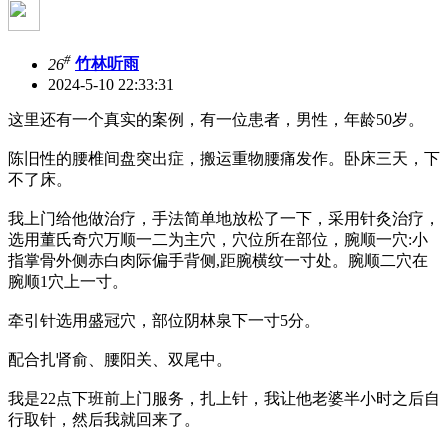
#
26
竹林听雨
2024-5-10 22:33:31
这里还有一个真实的案例，有一位患者，男性，年龄50岁。
陈旧性的腰椎间盘突出症，搬运重物腰痛发作。卧床三天，下
不了床。
我上门给他做治疗，手法简单地放松了一下，采用针灸治疗，
选用董氏奇穴万顺一二为主穴，穴位所在部位，腕顺一穴:小
指掌骨外侧赤白肉际偏手背侧,距腕横纹一寸处。腕顺二穴在
腕顺1穴上一寸。
牵引针选用盛冠穴，部位阴林泉下一寸5分。
配合扎肾俞、腰阳关、双尾中。
我是22点下班前上门服务，扎上针，我让他老婆半小时之后自
行取针，然后我就回来了。