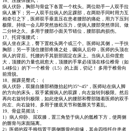
16、压腰弹腰式：
病人伏卧，胸部与骨盆下各置一个枕头。两位助手一人双手拉
病人腋下；另一人双手拉病人的足踝部，在两助手同时用力互
相牵引之下，医师双手垂直压在患者腰部的痛处，用力下压到
极限。持续一会儿即突然放松压力，使病人腰部突然弹回。做
二分钟之久。多用于腰部小面关节错位，腰部肌肉损伤。
17、托背项腰式：
病人坐在床上，臀下置枕头两个或三个。医师站其侧，一手扶
胸部；另一手顶住腰部疼痛之处，嘱病人后仰，医师的头顶在
病人的背后。托腰的手其脏部固定在床上。当病人后仰度愈
大，顶腰的力量也就愈大，顶腰的手掌必须顶在移位椎骨（如
L4移位）的下一个椎骨（L5）的上面，切记！ 多用于椎骨向
前滑脱。
18、握踝晃臀式：（
病人伏卧，双腿自膝部稍微抬起约35°~45°，医师站在病人脚
的方向的床头，双手紧握病人的双踝，向左旋转到极限。然后
再向右旋转到极限，如此使病人的腰部和臀部随着医师的双手
向左、向右旋转。多用于腰底关节和骶髂关节紊乱。
19、骨盆晃摇法：
1）病人仰卧、屈双膝，置三角垫于病人的骶椎下方，使两侧
的髂骨与床面隔离。
2）医师的双手拇指置于两侧髂骨的前缘，其余四指托住患者