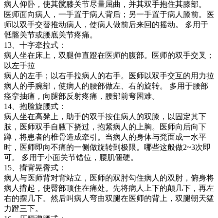
病人仰卧，使其髋膝关节尽量屈曲，并其双手抱住其膝部。
医师面向病人，一手置于病人背后；另一手置于病人膝前。医
师以双手交替推动病人，使病人做前后来回的摇动。 多用于
骶髂关节或腰底关节疼痛。
13、十字牵拉式：
病人坐在床上，双腿伸直蹬在医师的腹部。医师的双手交叉；
以左手拉
病人的左手；以右手拉病人的右手。医师以双手交互的用力拉
病人的手腕部，使病人的腰部做左、右的旋转。 多用于腰部
痉挛抽痛，向腿部反射疼痛，腰部前弯困难。
14、抱脸旋腰式：
病人坐在高凳上，助手的双手按住病人的双膝，以固定其下
肢，医师双手自腋下挠过，抱紧病人的上胸。医师向后向下
蹲，将患者的椎骨造成牵引。当病人的身体与凳面成一水平
时，医师即向不痛的一侧做旋转到极限。哪些这般做2~3次即
可。 多用于小面关节错位，腰肌僵硬。
15、揹背晃臀式：
病人与医师背对背站立，医师的双肘勾住病人的双肘，俯身将
病人揹起，使臀部顶住在痛处。先将病人上下的颠几下，再左
右的摆几下。然后叫病人弯曲双腿在医师的背上，双腿朝天猛
力蹬三下。