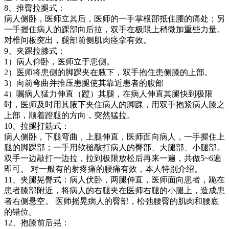
8、推臀拉腿式：
病人侧卧，医师立其后，医师的一手掌根部抵住腰的痛处；另
一手握住病人的踝部向后拉，双手在极限上稍微加重些力量。
对椎间板突出，腿部前侧肌肉痉挛有效。
9、夹踝拉膝式：
1）病人仰卧，医师立于患侧。
2）医师将患侧的脚踝夹在腋下，双手抱住患侧膝的上部。
3）向前弯曲并推压患腿使其靠近患者的腹部
4）嘱病人猛力伸直（蹬）其腿，在病人伸直其腿快到极限
时，医师及时用其腋下夹住病人的脚踝，用双手抱紧病人膝之
上部，顺着蹬腿的方向，突然猛拉。
10、拉腿打筋式：
病人侧卧，下腿弯曲，上腿伸直，医师面向病人，一手握住上
腿的脚踝部；一手用软槌敲打病人的臀部、大腿部、小腿部。
双手一边敲打一边拉，拉到极限放松后再来一遍，共做5~6遍
即可。 对一般有的射疼痛的腰痛有效，本人特别介绍。
11、夹腿晃臀式：病人伏卧，两腿伸直，医师面向患者，跪在
患者膝部附近，将病人的右腿夹在医师右腿的小腿上，造成患
者右侧悬空。 医师摇晃病人的臀部，松弛腰臀的肌肉和腰底
的错位。
12、抱膝前后晃：