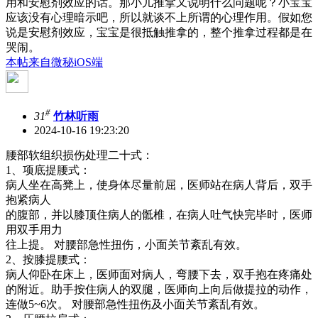
用和安慰剂效应的话。那小儿推拿又说明什么问题呢？小宝宝
应该没有心理暗示吧，所以就谈不上所谓的心理作用。假如您
说是安慰剂效应，宝宝是很抵触推拿的，整个推拿过程都是在
哭闹。
本帖来自微秘iOS端
#
31
竹林听雨
2024-10-16 19:23:20
腰部软组织损伤处理二十式：
1、项底提腰式：
病人坐在高凳上，使身体尽量前屈，医师站在病人背后，双手
抱紧病人
的腹部，并以膝顶住病人的骶椎，在病人吐气快完毕时，医师
用双手用力
往上提。 对腰部急性扭伤，小面关节紊乱有效。
2、按膝提腰式：
病人仰卧在床上，医师面对病人，弯腰下去，双手抱在疼痛处
的附近。助手按住病人的双腿，医师向上向后做提拉的动作，
连做5~6次。 对腰部急性扭伤及小面关节紊乱有效。