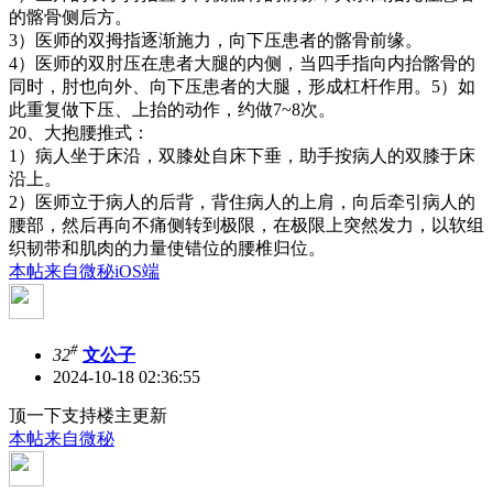
的髂骨侧后方。
3）医师的双拇指逐渐施力，向下压患者的髂骨前缘。
4）医师的双肘压在患者大腿的内侧，当四手指向内抬髂骨的
同时，肘也向外、向下压患者的大腿，形成杠杆作用。5）如
此重复做下压、上抬的动作，约做7~8次。
20、大抱腰推式：
1）病人坐于床沿，双膝处自床下垂，助手按病人的双膝于床
沿上。
2）医师立于病人的后背，背住病人的上肩，向后牵引病人的
腰部，然后再向不痛侧转到极限，在极限上突然发力，以软组
织韧带和肌肉的力量使错位的腰椎归位。
本帖来自微秘iOS端
#
32
文公子
2024-10-18 02:36:55
顶一下支持楼主更新
本帖来自微秘