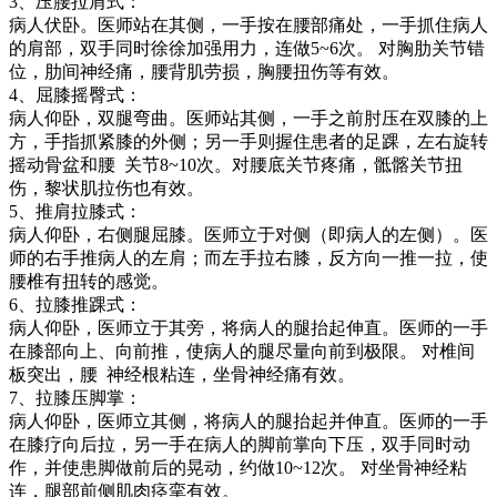
3、压腰拉肩式：
病人伏卧。医师站在其侧，一手按在腰部痛处，一手抓住病人
的肩部，双手同时徐徐加强用力，连做5~6次。 对胸肋关节错
位，肋间神经痛，腰背肌劳损，胸腰扭伤等有效。
4、屈膝摇臀式：
病人仰卧，双腿弯曲。医师站其侧，一手之前肘压在双膝的上
方，手指抓紧膝的外侧；另一手则握住患者的足踝，左右旋转
摇动骨盆和腰 关节8~10次。对腰底关节疼痛，骶髂关节扭
伤，黎状肌拉伤也有效。
5、推肩拉膝式：
病人仰卧，右侧腿屈膝。医师立于对侧（即病人的左侧）。医
师的右手推病人的左肩；而左手拉右膝，反方向一推一拉，使
腰椎有扭转的感觉。
6、拉膝推踝式：
病人仰卧，医师立于其旁，将病人的腿抬起伸直。医师的一手
在膝部向上、向前推，使病人的腿尽量向前到极限。 对椎间
板突出，腰 神经根粘连，坐骨神经痛有效。
7、拉膝压脚掌：
病人仰卧，医师立其侧，将病人的腿抬起并伸直。医师的一手
在膝疗向后拉，另一手在病人的脚前掌向下压，双手同时动
作，并使患脚做前后的晃动，约做10~12次。 对坐骨神经粘
连，腿部前侧肌肉痉挛有效。