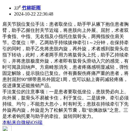
#
33
竹林听雨
2024-10-22 22:36:48
肩关节脱位复位手法：患者取坐位，助手甲从腋下抱住患者胸
臂，助手乙握住肘关节近端，将患肢向上外展、屈肘，术者双
手食指、中指、无名指及小指托住肱骨头，两拇指按住肩关
节。②复位：甲、乙两助手持续拔伸牵引1～2分钟，在保持牵
引的同时，助手乙先将患肢内旋，再外旋，术者感到肱骨头在
指下转动，此时，术者两手用力将肱骨头上托，助手乙持续牵
引，并将患肢极度外旋，术者即有肱骨头滑动入穴的感觉，有
时可闻及回纳声。方肩畸形消失，患者疼痛感明显减轻，弹性
固定解除，提示脱位已复位。伴有撕裂伤疼痛严重的患者，将
患肘屈肘90°绑带悬吊外固定1周，也可以贴上膏药减轻疼痛，
促进康复还能推销产品。
手法复位的注意事项：一是患者要取低坐位，患肢势必向上、
向外展，肱骨头不易被卡住，利于复位。二是拔伸、牵引必须
持续、均匀，不能忽大忽小，时有时无；患肢在持续牵引下先
外旋再内旋，外旋是为了松解关节囊，取“欲擒故纵”之意。三
是术者钩托要与助手的牵拉、旋转同时发力。
本帖来自微秘iOS端