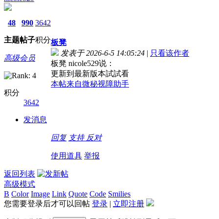
48
990
3642
主题
帖子
积分
板凳
发表于 2026-6-5 14:05:24
|
只看该作者
高级会员
板凳 nicole529说：
更新到最新版本試試看
本帖来自微秘视障助手
积分
3642
发消息
回复
支持
反对
使用道具
举报
返回列表
高级模式
B
Color
Image
Link
Quote
Code
Smilies
您需要登录后才可以回帖
登录
|
立即注册