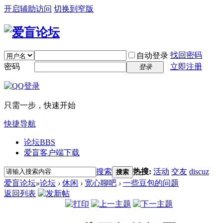
开启辅助访问
切换到窄版
找回密码
自动登录
密码
立即注册
登录
只需一步，快速开始
快捷导航
论坛
BBS
爱盲客户端下载
搜索
热搜:
活动
交友
discuz
搜索
爱盲论坛
»
论坛
›
休闲
›
宽心聊吧
›
一些豆包的问题
返回列表