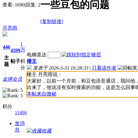
一些豆包的问题
查看:
1690
|
回复:
2
[复制链接]
月亮雨
1
446
万
4599
电梯直达
主
帖子
积
楼主
题
分
发表于 2026-5-31 16:28:33
|
只看该作者
楼主 月亮雨说：
金牌会员
大家好，以前一个月前，和豆包语音通话，我问他
出来了，他说没有实时搜索的功能，这是怎么回事
本帖来自微秘
积分
11496
发消
息
收藏