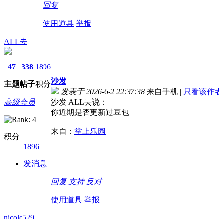
回复
使用道具
举报
ALL去
47
338
1896
沙发
主题
帖子
积分
发表于 2026-6-2 22:37:38
来自手机
|
只看该作
高级会员
沙发 ALL去说：
你近期是否更新过豆包
来自：
掌上乐园
积分
1896
发消息
回复
支持
反对
使用道具
举报
nicole529