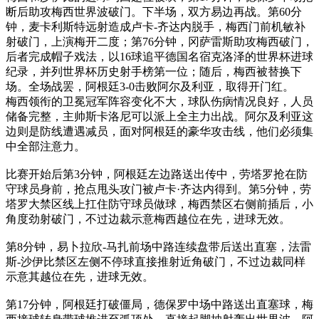
断后助攻梅西世界波破门。下半场，双方易边再战。第60分
钟，麦卡利斯特远射造成卢卡-齐达内脱手，梅西门前机敏补
射破门，上演梅开二度；第76分钟，冈萨雷斯助攻梅西破门，
后者完成帽子戏法，以16球追平德国名宿克洛泽的世界杯进球
纪录，并列世界杯历史射手榜第一位；随后，梅西被替换下
场。全场战罢，阿根廷3-0击败阿尔及利亚，取得开门红。
梅西领衔的卫冕冠军阵容变化不大，球队伤病情况良好，人员
储备完整，主帅斯卡洛尼可以派上全主力出战。阿尔及利亚这
边则是防线遭遇减员，面对阿根廷的豪华攻击线，他们必须集
中全部注意力。
比赛开始后第3分钟，阿根廷左边路送出传中，劳塔罗抢在防
守球员身前，抢点甩头攻门被卢卡·齐达内得到。第5分钟，劳
塔罗大禁区线上扛住防守球员做球，梅西禁区右侧前插后，小
角度劲射破门，不过边裁示意梅西越位在先，进球无效。
第8分钟，易卜拉欣-马扎前场中路连续盘带后送出直塞，法雷
斯-沙伊比禁区左侧不停球直接推射近角破门，不过边裁同样
示意其越位在先，进球无效。
第17分钟，阿根廷打破僵局，德保罗中场中路送出直塞球，梅