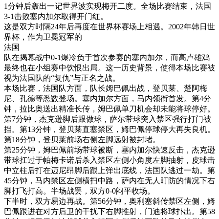
1分钟后轰出一记世界波实现梅开二度。全场比赛结束，法国
3-1击败塞内加尔取得开门红。
这是双方时隔24年后再度在世界杯赛场上相遇。2002年韩日世
界杯，作为卫冕冠军的
法国
队在揭幕战中0-1爆冷负于首次参赛的塞内加尔，而高卢雄鸡
最终也在小组赛中饮恨出局。这一历史背景，使得本场比赛被
视为法国队的“复仇”与正名之战。
本场比赛，法国队方面，队长姆巴佩出战，登贝莱、楚阿梅
尼、孔德等悉数登场。塞内加尔方面，马内领衔首发。第4分
钟，拉比奥送出精准长传，姆巴佩单刀机会却未能将球停好。
第7分钟，杰克逊脚后跟做球，萨尔带球突入禁区强行打门被
挡。第13分钟，登贝莱直塞禁区，姆巴佩停球停大再失良机。
第18分钟，登贝莱前场右侧左脚远射被封堵。
第25分钟，姆巴佩前场带球被断，塞内加尔快速反击，杰克逊
带球扛过于帕梅卡诺后杀入禁区左侧小角度左脚抽射，皮球击
中立柱后打在迈尼昂脚后跟上弹出底线，法国队逃过一劫。第
45分钟，马内禁区左侧横扫中路，萨内在无人盯防的情况下右
脚打飞打高。半场战罢，双方0-0闷平收场。
下半时，双方易边再战。第56分钟，奥利塞斜传禁区左侧，姆
巴佩跟进在对方后卫的干扰下右脚推射，门迪将球扑出。第58