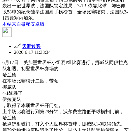
轰出一记世界波，法国队锁定胜局，3-1！依靠此球，姆巴佩
以58球的纪录独享法国射手榜榜首。全场比赛结束，法国队3-
1击败塞内加尔。
本帖来自微秘安卓版
#
22
天涯过客
2026-6-17 11:38:34
6月17日，美加墨世界杯小组赛I组比赛进行，挪威队同伊拉克
队相遇。初登世界杯赛场的
哈兰德
在本场比赛梅开二度，带领
挪威队
4-1战胜了
伊拉克队
，取得了本届世界杯开门红。
上半场比赛进行到第29分钟，沃尔费左路低平球横扫门前，
哈兰德
抢点铲射破门，打入个人世界杯首球，挪威队1-0取得领先。
第39分钟伊拉克队追平了比分，阿马里无法防守挑传禁区，艾