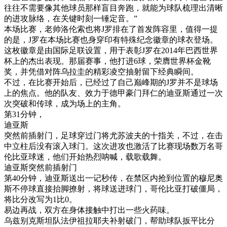
往往不需要像其他球员那样盲目奔跑，就能为球队梳理出清晰
的进攻脉络，在关键时刻一锤定音。”
本场比赛，老帅洛伦索也将J罗排在了首发阵容里，值得一提
的是，J罗在本场比赛也身穿印有特殊纪念徽章的球衣登场。
这枚徽章是由国际足联设置，用于表彰J罗在2014年巴西世界
杯上的杰出表现。那届赛事，他打进6球，荣膺世界杯金靴
奖，并凭借对阵乌拉圭的精彩凌空抽射留下经典瞬间。
不过，在比赛开始后，已经过了自己巅峰期的J罗并不是球场
上的焦点。他的队友、效力于德甲豪门拜仁的迪亚斯通过一次
次突破和传球，成为场上的主角。
第31分钟，
迪亚斯
突然前插射门，足球穿过门将尤苏波夫的十指关，不过，在击
中立柱后没有滚入球门。这次进攻也激活了比赛现场数万名哥
伦比亚球迷，他们开始热烈呐喊，载歌载舞。
迪亚斯突然前插射门
第40分钟，迪亚斯送出一记秒传，在禁区内抢到位置的穆尼奥
斯不停球直接抬脚撩射，将球送进球门，哥伦比亚打破僵局，
将比分改写为1比0。
易边再战，双方在身体接触中打出一些火药味。
乌兹别克斯坦队法伊祖拉耶夫补射破门，帮助球队扳平比分