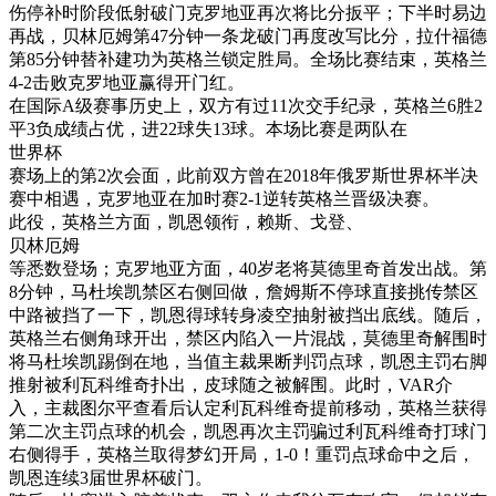
伤停补时阶段低射破门克罗地亚再次将比分扳平；下半时易边
再战，贝林厄姆第47分钟一条龙破门再度改写比分，拉什福德
第85分钟替补建功为英格兰锁定胜局。全场比赛结束，英格兰
4-2击败克罗地亚赢得开门红。
在国际A级赛事历史上，双方有过11次交手纪录，英格兰6胜2
平3负成绩占优，进22球失13球。本场比赛是两队在
世界杯
赛场上的第2次会面，此前双方曾在2018年俄罗斯世界杯半决
赛中相遇，克罗地亚在加时赛2-1逆转英格兰晋级决赛。
此役，英格兰方面，凯恩领衔，赖斯、戈登、
贝林厄姆
等悉数登场；克罗地亚方面，40岁老将莫德里奇首发出战。第
8分钟，马杜埃凯禁区右侧回做，詹姆斯不停球直接挑传禁区
中路被挡了一下，凯恩得球转身凌空抽射被挡出底线。随后，
英格兰右侧角球开出，禁区内陷入一片混战，莫德里奇解围时
将马杜埃凯踢倒在地，当值主裁果断判罚点球，凯恩主罚右脚
推射被利瓦科维奇扑出，皮球随之被解围。此时，VAR介
入，主裁图尔平查看后认定利瓦科维奇提前移动，英格兰获得
第二次主罚点球的机会，凯恩再次主罚骗过利瓦科维奇打球门
右侧得手，英格兰取得梦幻开局，1-0！重罚点球命中之后，
凯恩连续3届世界杯破门。