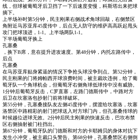
线，但球被葡萄牙后卫挡了一下后速度变慢，科斯塔出来把球
摘下。
上半场补时第5分钟，民主刚果右侧战术角球回敲，右侧禁区
角附近马苏亚库45度传中，后点无人防守的维萨高高跃起甩头
攻门把球顶进，1-1。上半场两队1-1。
下半场葡萄牙换上
孔塞桑
，换下B席，意在提升进攻速度。第48分钟，内托左路传中，
后点
孔塞桑
在马苏亚库贴身紧逼的情况下争抢头球没争到点。第52分钟，
民主刚果的门将姆帕西开球浪费时间，被主裁吹违例，给了葡
萄牙队一个角球机会，但葡萄牙右侧角球低球传中没有威胁。
1分钟后葡萄牙反击，C罗直塞，左路门德斯传中，中路对方
后卫在坎塞洛包抄射门前将球破坏。
第55分钟，孔塞桑接队友左侧45度传中，摆渡给坎塞洛，坎塞
洛禁区中路精彩的射门把球送入对方球门内，但孔塞桑传球的
时候越位进球无效。2分钟后民主刚果的快速反击，巴坎布禁
区右侧抽射被门柱挡出。
第67分钟，葡萄牙队的门德斯和对方的卡耶姆贝的身体对抗下
发生小冲突，被主裁口头警告。第68分钟，孔塞桑禁区右侧倒