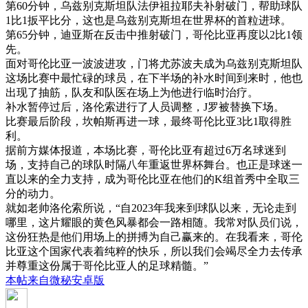
第60分钟，乌兹别克斯坦队法伊祖拉耶夫补射破门，帮助球队
1比1扳平比分，这也是乌兹别克斯坦在世界杯的首粒进球。
第65分钟，迪亚斯在反击中推射破门，哥伦比亚再度以2比1领
先。
面对哥伦比亚一波波进攻，门将尤苏波夫成为乌兹别克斯坦队
这场比赛中最忙碌的球员，在下半场的补水时间到来时，他也
出现了抽筋，队友和队医在场上为他进行临时治疗。
补水暂停过后，洛伦索进行了人员调整，J罗被替换下场。
比赛最后阶段，坎帕斯再进一球，最终哥伦比亚3比1取得胜
利。
据前方媒体报道，本场比赛，哥伦比亚有超过6万名球迷到
场，支持自己的球队时隔八年重返世界杯舞台。也正是球迷一
直以来的全力支持，成为哥伦比亚在他们的K组首秀中全取三
分的动力。
就如老帅洛伦索所说，“自2023年我来到球队以来，无论走到
哪里，这片耀眼的黄色风暴都会一路相随。我常对队员们说，
这份狂热是他们用场上的拼搏为自己赢来的。在我看来，哥伦
比亚这个国家代表着纯粹的快乐，所以我们会竭尽全力去传承
并尊重这份属于哥伦比亚人的足球精髓。”
本帖来自微秘安卓版