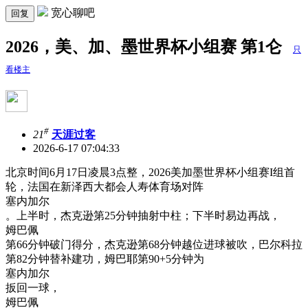
宽心聊吧
回复
2026，美、加、墨世界杯小组赛 第1仑
只
看楼主
#
21
天涯过客
2026-6-17 07:04:33
北京时间6月17日凌晨3点整，2026美加墨世界杯小组赛I组首
轮，法国在新泽西大都会人寿体育场对阵
塞内加尔
。上半时，杰克逊第25分钟抽射中柱；下半时易边再战，
姆巴佩
第66分钟破门得分，杰克逊第68分钟越位进球被吹，巴尔科拉
第82分钟替补建功，姆巴耶第90+5分钟为
塞内加尔
扳回一球，
姆巴佩