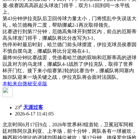
曼-侯赛因高高跃起头球攻门得手，双方1-1回到同一水平线
上。
第43分钟伊拉克队后卫回传球力量太小，门将慌乱中失误送大
礼，哈兰德梅开二度，帮助挪威2-1再次取得领先。
比赛进行到第77分钟，厄德高角球开到禁区内，前点的厄斯蒂
高头球攻门得手，挪威队将比分改写为3-1。
伤停补时最后时刻，哈兰德门前头球摆渡，伊拉克球员侯赛因
不慎自摆乌龙，挪威队将比分定格在4-1。
最终90分钟比赛战罢，凭借着哈兰德的双响和厄斯蒂高的进球
以及对方的乌龙球，挪威队4-1战胜了伊拉克队，取得了世界
杯开门红。接下来小组赛第2轮的比赛当中，挪威队将同塞内
加尔队迎来一场关键之战，伊拉克队将会面对法国队。
本帖来自微秘安卓版
#
23
天涯过客
2026-6-17 11:41:05
北京时间6月17日9点，2026年世界杯J组首轮，卫冕冠军阿根
廷对阵阿尔及利亚。上半场，前十分钟，两队各有一球被吹，
梅西和沙伊比的进球均因越位被吹；第17分钟，德保罗中场抢