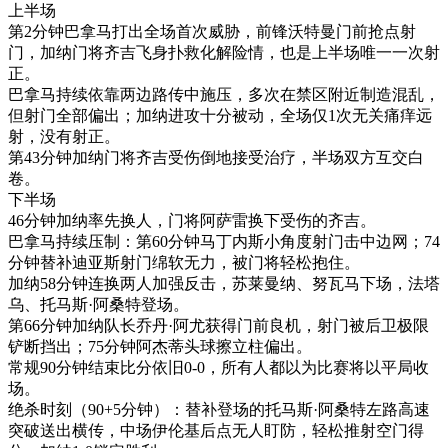
上半场
第2分钟巴拿马打出全场首次威胁，前锋沃特曼门前抢点射
门，加纳门将齐吉飞身扑救化解险情，也是上半场唯一一次射
正。
巴拿马持续依靠两边路传中施压，多次在禁区附近制造混乱，
但射门全部偏出；加纳进攻十分被动，全场仅1次无关痛痒远
射，没有射正。
第43分钟加纳门将齐吉受伤倒地接受治疗，半场双方互交白
卷。
下半场
46分钟加纳率先换人，门将阿萨雷换下受伤的齐吉。
巴拿马持续压制：第60分钟马丁内斯小角度射门击中边网；74
分钟替补迪亚斯射门绵软无力，被门将轻松抱住。
加纳58分钟连换两人加强反击，苏莱曼纳、努瓦马下场，法塔
乌、托马斯·阿桑特登场。
第66分钟加纳队长乔丹·阿尤获得门前良机，射门被后卫极限
铲断挡出；75分钟阿杰蒂头球擦立柱偏出。
常规90分钟结束比分依旧0-0，所有人都以为比赛将以平局收
场。
绝杀时刻（90+5分钟）：替补登场的托马斯·阿桑特左路高速
突破送出横传，中场伊伦基后点无人盯防，轻松推射空门得