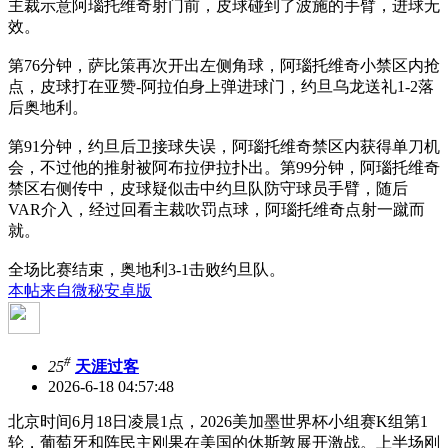
主裁示意阿瑙托维奇射门前，皮球碰到了波施的手臂，进球无
效。
第76分钟，萨比策再次开出左侧角球，阿瑙托维奇小禁区内抢
点，皮球打在亚赞-阿拉伯身上弹进球门，约旦乌龙送礼1-2落
后奥地利。
第91分钟，约旦后卫接球失误，阿瑙托维奇禁区内获得单刀机
会，不过他的推射被阿布拉伊拉扑出。第99分钟，阿瑙托维奇
禁区右侧传中，皮球疑似击中约旦队防守球员手臂，随后
VAR介入，经过回看主裁吹罚点球，阿瑙托维奇点射一蹴而
就。
全场比赛结束，奥地利3-1击败约旦队。
本帖来自微秘安卓版
#
25
天涯过客
2026-6-18 04:57:48
北京时间6月18日凌晨1点，2026美加墨世界杯小组赛K组第1
轮，葡萄牙和阵民主刚果在美国的休斯敦展开激战。上半场刚