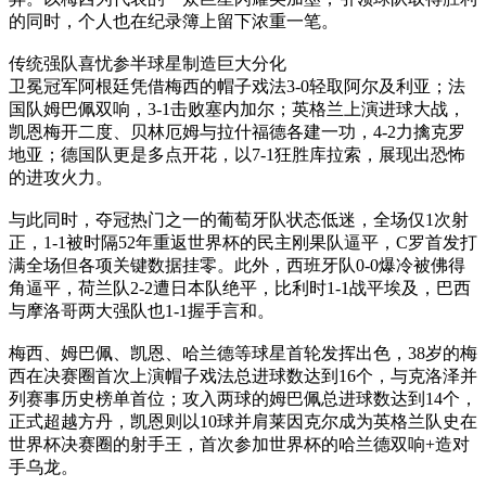
的同时，个人也在纪录簿上留下浓重一笔。
传统强队喜忧参半球星制造巨大分化
卫冕冠军阿根廷凭借梅西的帽子戏法3-0轻取阿尔及利亚；法
国队姆巴佩双响，3-1击败塞内加尔；英格兰上演进球大战，
凯恩梅开二度、贝林厄姆与拉什福德各建一功，4-2力擒克罗
地亚；德国队更是多点开花，以7-1狂胜库拉索，展现出恐怖
的进攻火力。
与此同时，夺冠热门之一的葡萄牙队状态低迷，全场仅1次射
正，1-1被时隔52年重返世界杯的民主刚果队逼平，C罗首发打
满全场但各项关键数据挂零。此外，西班牙队0-0爆冷被佛得
角逼平，荷兰队2-2遭日本队绝平，比利时1-1战平埃及，巴西
与摩洛哥两大强队也1-1握手言和。
梅西、姆巴佩、凯恩、哈兰德等球星首轮发挥出色，38岁的梅
西在决赛圈首次上演帽子戏法总进球数达到16个，与克洛泽并
列赛事历史榜单首位；攻入两球的姆巴佩总进球数达到14个，
正式超越方丹，凯恩则以10球并肩莱因克尔成为英格兰队史在
世界杯决赛圈的射手王，首次参加世界杯的哈兰德双响+造对
手乌龙。