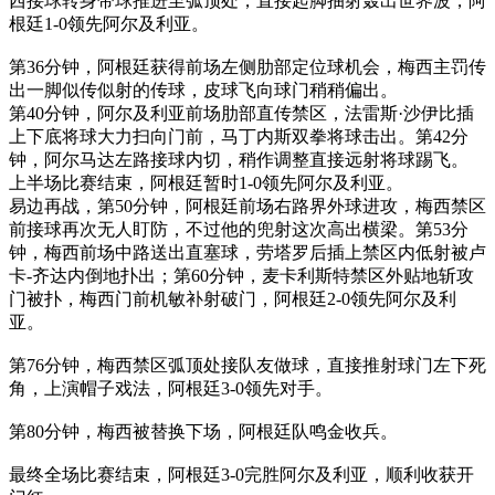
西接球转身带球推进至弧顶处，直接起脚抽射轰出世界波，阿
根廷1-0领先阿尔及利亚。
第36分钟，阿根廷获得前场左侧肋部定位球机会，梅西主罚传
出一脚似传似射的传球，皮球飞向球门稍稍偏出。
第40分钟，阿尔及利亚前场肋部直传禁区，法雷斯·沙伊比插
上下底将球大力扫向门前，马丁内斯双拳将球击出。第42分
钟，阿尔马达左路接球内切，稍作调整直接远射将球踢飞。
上半场比赛结束，阿根廷暂时1-0领先阿尔及利亚。
易边再战，第50分钟，阿根廷前场右路界外球进攻，梅西禁区
前接球再次无人盯防，不过他的兜射这次高出横梁。第53分
钟，梅西前场中路送出直塞球，劳塔罗后插上禁区内低射被卢
卡-齐达内倒地扑出；第60分钟，麦卡利斯特禁区外贴地斩攻
门被扑，梅西门前机敏补射破门，阿根廷2-0领先阿尔及利
亚。
第76分钟，梅西禁区弧顶处接队友做球，直接推射球门左下死
角，上演帽子戏法，阿根廷3-0领先对手。
第80分钟，梅西被替换下场，阿根廷队鸣金收兵。
最终全场比赛结束，阿根廷3-0完胜阿尔及利亚，顺利收获开