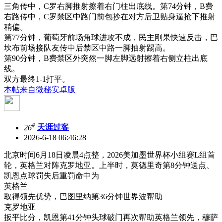
三角传中，C罗右脚推射擦着右门柱出底线。第74分钟，B费
右路传中，C罗禁区中路门前包抄在对方后卫贴身逼抢下推射
稍偏。
第77分钟，葡萄牙前场角球进攻不成，民主刚果快速反击，巴
坎布前场接队友传中后禁区中路一脚抽射踢高。
第90分钟，B费禁区外突然一脚左脚远射擦着右侧立柱出底
线。
双方最终1-1打平。
本帖来自微秘安卓版
#
26
天涯过客
2026-6-18 06:46:28
北京时间6月18日凌晨4点整，2026美加墨世界杯小组赛L组首
轮，英格兰对阵克罗地亚。上半时，莫德里奇第8分钟送点、
凯恩点球罚失后重罚命中为
英格兰
取得领先优势，巴图里纳第36分钟世界波帮助
克罗地亚
扳平比分，凯恩第41分钟头球破门再次帮助英格兰领先，穆萨