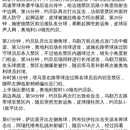
高速带球奔袭半场后送出传中，哈达德禁区后路小角度劲射击
中边网。第16分钟，约旦队再次打出反击，法胡里禁区外面对
两人防守，起脚远射，皮球被施拉格奋力托出横梁。第20分
钟，施密德禁区前沿接队友分球，果断起脚兜射远角，皮球应
声入网，奥地利1-0领先约旦。
第23分钟，约旦队开出左侧角球，乌勒万前点抢点攻门击中横
梁。第32分钟，奥地利后场长传球进攻，波施右路带球抹过防
守球员后杀入禁区，不过他在禁区内趟球过大，错失小角度射
门机会。第34分钟，约旦后场同样进行长传进攻，乌勒万接队
友头球摆渡，禁区右侧爆射被扑，随后塔马里补射再次被奥地
利球员封堵。
补时第1分钟，塔马里右路带球连过两名球员后内切至禁区，
随即左脚低射稍稍偏出近门柱。
上半场比赛结束，奥地利暂时1-0领先约旦队。
易边再战，第50分钟，约旦队再次打出致命反击，乌勒万左路
带球至禁区内，随后突然兜射远角，皮球撞柱而入，约旦队1-
1扳平比分。
第67分钟，萨比策开出左侧角球，阿布拉伊拉出击失误未将球
击出，阿瑙托维奇乱战补射破门，随后VAR介入，经过回看