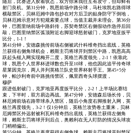
随后，比赛进入胶着状态，双方你来我往互有攻守，但却鲜有
射门良机。第31分钟，凯恩前场中路分球，马杜埃凯右路得球
横敲禁区，贝林厄姆中路包抄在对方后卫的贴身防守下倒地，
贝林厄姆示意对方犯规索要点球，当值主裁并未理会。第36分
钟，巴图里纳前场中路斜传，苏契奇禁区右侧假动作急停后回
敲，巴图里纳禁区弧顶附近右脚迎球怒射破门，克罗地亚扳平
比分，1-1！
第41分钟，安德森挑传前场右侧被武什科维奇挡出底线，英格
兰获得右侧角球机会，赖斯主罚将球开到禁区中路，凯恩高高
跃起头槌入网实现梅开二度，英格兰再度领先，2-1！依靠此
球，凯恩个人世界杯进球数也升至10球，他也因此追平传奇球
星莱因克尔，两人并列英格兰队史世界杯射手王。第45+5分
钟，帕沙利奇前中路挑传禁区，佩里西奇头球摆渡，
穆萨
跟进低射破门，克罗地亚再度扳平比分，2-2！上半场比赛结
束，下半时，双方易边再战。第47分钟，安德森后场长传，贝
林厄姆前场右路带球杀入禁区，随后小角度右脚推射入网，英
格兰再度领先，3-2！仅1分钟后，英格兰攻势卷土重来，贝林
厄姆禁区外远射被利瓦科维奇挡出底线，英格兰获得左侧角
球，赖斯主罚将球开到后点，奥赖利在无人盯防的情况头球攻
门稍稍偏出。
第55分钟，英格兰再度获得右侧角球，赖斯主罚将球开到禁区