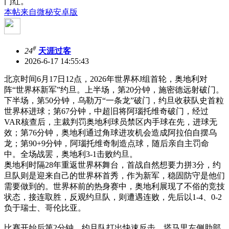
门红。
本帖来自微秘安卓版
#
24
天涯过客
2026-6-17 14:55:43
北京时间6月17日12点，2026年世界杯J组首轮，奥地利对
阵“世界杯新军”约旦。上半场，第20分钟，施密德远射破门。
下半场，第50分钟，乌勒万“一条龙”破门，约旦收获队史首粒
世界杯进球；第67分钟，中超旧将阿瑙托维奇破门，经过
VAR核查后，主裁判罚奥地利球员禁区内手球在先，进球无
效；第76分钟，奥地利通过角球进攻机会造成阿拉伯自摆乌
龙；第90+9分钟，阿瑙托维奇制造点球，随后亲自主罚命
中。全场战罢，奥地利3-1击败约旦。
奥地利时隔28年重返世界杯舞台，首战自然想要力拼3分，约
旦队则是迎来自己的世界杯首秀，作为新军，稳固防守是他们
需要做到的。世界杯前的热身赛中，奥地利展现了不俗的竞技
状态，接连取胜，反观约旦队，则遭遇连败，先后以1-4、0-2
负于瑞士、哥伦比亚。
比赛开始后第2分钟，约旦队打出快速反击，塔马里左侧肋部