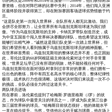
功的两次是2006年和2014年世预赛——2006年，他们获得附加
赛资格，但在对阵巴林的比赛中失利；2014年，他们闯入亚洲
区最终阶段并获得第三，却在附加赛因客场进球劣势惜败于约
旦。
“这是队史第一次闯入世界杯，全队所有人都无比激动。我们
会拼尽全部努力，让全世界所有乌兹别克斯坦球迷为我们骄
傲。”作为乌兹别克斯坦的主帅，卡纳瓦罗带队创造历史，成
为中亚五国首个闯入世界杯决赛圈的球队，他也希望这支球队
能够打出精气神，“诚然这是我们队史第一次踏上世界杯，但
我们希望所有人看到独属于乌兹别克斯坦球员的精神面貌。”
在世界杯首秀前，乌兹别克斯坦的整体状态并不差，也正因如
此，哥伦比亚的60岁阿根廷籍主帅洛伦索对这个对手非常重
视，“世界足坛早已没有所谓的弱旅，绝不能轻视任何对手。
乌兹别克斯坦在面对强队时拿到过非常好的赛果，他们拥有一
位出色的教练，阵中有四五名高水平的核心球员，整体纪律性
极强，战术执行力也很清晰。这场对决对我们来说是一次不小
的挑战，全队必须全力跨过这道关卡。”
两队球员进场
而在赛前，洛伦索也提到了哈梅斯·罗德里格斯（J罗）的状
态，作为球队中最受关注的球员之一，J罗成为队史第三位参
加三届世界杯的球员。“哈梅斯目前状态很好，他的体能水平
一直在稳步提升。当然，凭借他出众的天赋与球商，他在场上