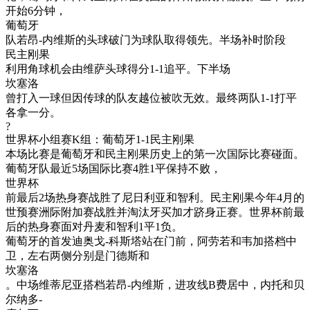
开始6分钟，
葡萄牙
队若昂-内维斯的头球破门为球队取得领先。半场补时阶段
民主刚果
利用角球机会由维萨头球得分1-1追平。下半场
坎塞洛
曾打入一球但因传球的队友越位被吹无效。最终两队1-1打平
各拿一分。
?
世界杯小组赛K组：葡萄牙1-1民主刚果
本场比赛是葡萄牙和民主刚果历史上的第一次国际比赛碰面。
葡萄牙队最近5场国际比赛4胜1平保持不败，
世界杯
前最后2场热身赛战胜了尼日利亚和智利。民主刚果今年4月的
世预赛洲际附加赛战胜并淘汰牙买加才跻身正赛。世界杯前最
后的热身赛面对丹麦和智利1平1负。
葡萄牙的首发迪奥戈-科斯塔站在门前，阿劳若和韦加搭档中
卫，左右两侧分别是门德斯和
坎塞洛
。中场维蒂尼亚搭档若昂-内维斯，进攻线B费居中，内托和贝
尔纳多-