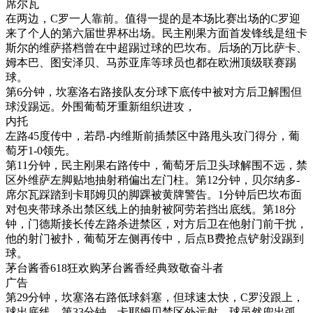
席尔瓦
在两边，C罗一人靠前。值得一提的是本场比赛出场的C罗迎
来了个人的第六届世界杯出场。民主刚果方面首发锋线是纽卡
斯尔的维萨搭档曾在中超踢过球的巴坎布。后场的万比萨卡、
姆本巴、图安泽贝、马苏亚库等球员也都在欧洲顶级联赛踢
球。
第6分钟，坎塞洛右路接队友分球下底传中被对方后卫解围但
球没踢远。外围葡萄牙重新组织进攻，
内托
左路45度传中，若昂-内维斯前插禁区中路甩头攻门得分，葡
萄牙1-0领先。
第11分钟，民主刚果右路传中，葡萄牙后卫头球解围不远，禁
区外维萨左脚贴地抽射稍偏出左门柱。第12分钟，贝尔纳多-
席尔瓦踩踏到卡耶姆贝的脚踝被黄牌警告。1分钟后巴坎布面
对包夹带球杀出禁区线上的抽射被阿劳若挡出底线。第18分
钟，门德斯接长传左路杀进禁区，对方后卫在他射门前干扰，
他的射门被扑，葡萄牙左侧再传中，后点B费抢点铲射没踢到
球。
茅台酱香618狂欢购茅台酱香经典致敬奋斗者
广告
第29分钟，坎塞洛右路低球斜塞，但球速太快，C罗没跟上，
球出底线。第33分钟，卡耶姆贝禁区外远射，球虽然兜出弧