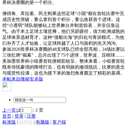
界杯决赛圈的第一个积分。
佛得角、库拉索、民主刚果这些足球“小国”都在首轮比赛中完
成历史性突破，要么拿到首个积分，要么收获首个进球。这
些“小透明”球队能够站上世界舞台并制造惊喜，并非仅靠运
气。由于本土足球土壤贫瘠，他们另辟蹊径，借力欧洲成熟的
足球体系选材育才。这种“借船出海”的归化与青训模式，为他
们补齐了人才短板，让足球跨越了人口与面积的先天鸿沟。
参加2026世界杯决赛圈的48支球队已经全部亮相，24场比赛以
三张红牌“揭幕”，总共出现了75个进球，世界波、压哨球……
美加墨世界杯小组赛首轮便精彩纷呈。整体来看，小组赛首轮
既有传统豪强的降维打击，也有弱旅的顽强抵抗，比赛的悬念
与观赏性拉满，这也为接下来的激烈角逐奠定了精彩的基调。
本帖来自微秘安卓版
上一页
1
2
/ 2 页
首页
|
登录
|
注册
标准版
|
触屏版
|
电脑版
|
客户端