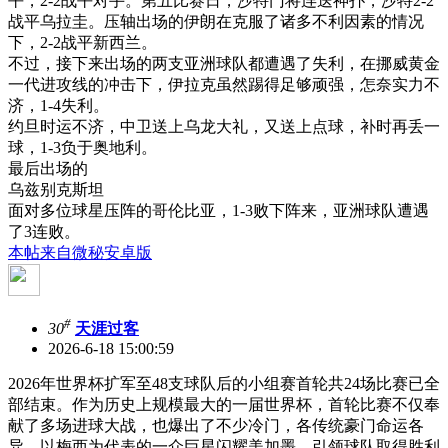
平，2-2战平对手。第五比赛日，沙特门将连送神扑，沙特2-2
战平乌拉圭。压轴出场的伊朗在克服了诸多不利因素的情况
下，2-2战平新西兰。
不过，接下来出场的两支亚洲球队都遭遇了失利，在挪威黄金
一代进攻线的冲击下，伊拉克虽然踢得足够顽强，怎奈实力不
济，1-4失利。
约旦时运不济，中卫送上乌龙大礼，又送上点球，补时再丢一
球，1-3负于奥地利。
最后出场的
乌兹别克斯坦
面对多位球星压阵的哥伦比亚，1-3败下阵来，亚洲球队遭遇
了3连败。
本帖来自微秘安卓版
#
30
天涯过客
2026-6-18 15:00:59
2026年世界杯扩军至48支球队后的小组赛首轮共24场比赛已全
部结束。作为历史上规模最大的一届世界杯，首轮比赛不仅奉
献了多场进球大战，也爆出了不少冷门，各传统豪门命运各
异。以梅西为代表的一众巨星闪耀美加墨，引领球队取得胜利