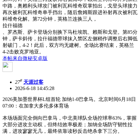
中路，奥赖利头球攻门被利瓦科维奇双掌拍出，戈登头球接力
再次被利瓦科维奇单手挡出，随后詹姆斯跟进补射再次被利瓦
科维奇化解。第72分钟，英格兰连换三人，
拉什福德
、罗杰斯、萨卡登场分别换下马杜埃凯、赖斯和戈登。第85分
钟，萨卡斜传，拉什福德带球抹入禁区左侧稍作调整后右脚低
射破门，4-2！此后，双方均无建树。全场比赛结束，英格兰
4-2击败克罗地亚。
本帖来自微秘安卓版
#
27
天涯过客
2026-6-18 14:45:28
2026美加墨世界杯L组首轮 加纳1-0巴拿马。北京时间6月18日
07:00：在加拿大多伦多体育场
本场场面完全倒向巴拿马，中北美球队全场控球率63%，掌握
大部分进攻主动权，但终结效率极差；加纳全场防守韧性拉
满，进攻寥寥无几，最终依靠读秒反击绝杀拿下三分。