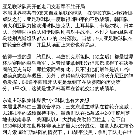
亚足联球队高开低走四支新军不胜开局
本届世界杯共有9支来自亚足联的球队，在伊拉克队1-4败给挪
威队之前，亚足联球队一度取得2胜4平的不败战绩。韩国队、
澳大利亚队力挫欧洲球队捷克队、土耳其队，卡塔尔队、日本
队、沙特阿拉伯队和伊朗队则与对手战平。不过之后约旦队和
乌兹别克斯坦队都以1-3的比分落败。当然，9支亚足联球队在
首轮全部进球，并且从场面上来说也有亮点。
值得一提的是，约旦队、乌兹别克斯坦队（独立后）都是世界
杯决赛圈的菜鸟新军，尽管没能拿到积分但却都取得了在决赛
圈的历史首球，库拉索同样如此，只不过他们最终是以1-7惨
遭德意志战车碾压。另外，佛得角队依靠老门将沃齐尼亚的神
勇发挥，0-0逼平西班牙队更是拿到了在决赛圈的历史第一
分。1平3负，这就是世界杯新军在首轮交出的成绩单。
东道主球队集体爆发“小”球队也有大梦想
本届世界杯由三国联合举办，三支东道主球队在首轮齐发威，
以2胜1平的战绩保持不败。墨西哥队在揭幕战中2-0干脆利落
地击败南非队，美国队以4-1大胜南美劲旅巴拉圭，创下自
1930年以来在世界杯赛场上的最大比分胜仗。加拿大队在核心
阿方索-戴维斯缺阵的情况下，1-1战平波黑，拿到了队史在世