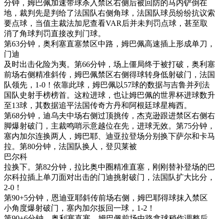
分钟，姆巴佩加速带球杀入禁区右侧后被回防的马内铲倒在
地，裁判先是判给了法国队右侧角球，法国队球员纷纷抗议索
要点球，当值主裁法加尼查看VAR后并未判罚点球，甚至取
消了角球判罚直接改判门球。
第63分钟，奥利塞直塞禁区中路，姆巴佩高速插上形成单刀，
门迪
及时出击化险为夷。第66分钟，场上僵局终于被打破，奥利塞
前场右侧精准斜传，姆巴佩禁区右侧得球转身低射破门，法国
队领先，1-0！依靠此球，姆巴佩以57球的数据与吉鲁并列法
国队史射手榜榜首。这粒进球，也让姆巴佩的世界杯进球数升
至13球，其数据追平法国传奇方丹和阿根廷球星梅西。
第68分钟，迪乌夫中场右侧过顶挑传，杰克逊跟进禁区右侧右
脚爆射破门，主裁鸣哨示意越位在先，进球无效。第75分钟，
塞内加尔连换两人，姆巴耶、迪亚拉登场分别换下萨尔和卡马
拉。第80分钟，法国队换人，登贝莱被
巴尔科
拉换下。第82分钟，拉比奥中圈精准直塞，刚刚替补登场的巴
尔科拉插上单刀面对出击的门迪挑射破门，法国队扩大比分，
2-0！
第90+5分钟，恩迪亚耶斜传前场右侧，姆巴耶得球抹入禁区
小角度爆射破门，塞内加尔扳回一球，1-2！
第90+6分钟，奥利塞直塞，姆巴佩前场中路拿球稍作调整后