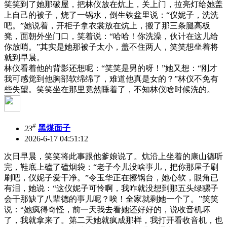
笑笑到了她那破屋，把林仪放在炕上，关上门，拉亮灯给她盖
上自己的被子，烧了一锅水，倒生铁盆里说：“仪妮子，洗洗
吧。”她说着，开柜子拿衣裳放在炕上，搬了那三条腿高板
凳，面朝外坐门口，笑着说：“哈哈！你洗澡，伙计在这儿给
你放哨。”其实是她那被子太小，盖不住两人，笑笑想坐着将
就到早晨。
林仪看着他的背影还想呢：“笑笑是男的呀！”她又想：“刚才
我可感觉到他胸部软绵绵了，难道他真是女的？”林仪不免有
些失望。笑笑坐在那里竟然睡着了，不知林仪啥时候洗的。
#
23
黑煤面子
2026-6-17 04:51:12
次日早晨，笑笑将此事跟他爹娘说了。炕沿上坐着的康山德听
完，鞋底上磕了磕烟袋：“老子今儿没啥事儿，把你那屋子刷
刷吧，仪妮子爱干净。”令玉华正在擦锅台，她心软，眼角已
有泪，她说：“这仪妮子可怜啊，我咋就没想到那五头绿骡子
会干那缺了八辈德的事儿呢？唉！全家就剩她一个了。”笑笑
说：“她疯得奇怪，前一天我去看她还好好的，说收音机坏
了，我就拿来了。第二天她就疯成那样，我打开看收音机，也