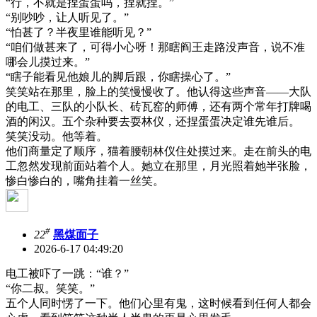
“行，不就是捏蛋蛋吗，捏就捏。”
“别吵吵，让人听见了。”
“怕甚了？半夜里谁能听见？”
“咱们做甚来了，可得小心呀！那瞎阎王走路没声音，说不准
哪会儿摸过来。”
“瞎子能看见他娘儿的脚后跟，你瞎操心了。”
笑笑站在那里，脸上的笑慢慢收了。他认得这些声音——大队
的电工、三队的小队长、砖瓦窑的师傅，还有两个常年打牌喝
酒的闲汉。五个杂种要去耍林仪，还捏蛋蛋决定谁先谁后。
笑笑没动。他等着。
他们商量定了顺序，猫着腰朝林仪住处摸过来。走在前头的电
工忽然发现前面站着个人。她立在那里，月光照着她半张脸，
惨白惨白的，嘴角挂着一丝笑。
#
22
黑煤面子
2026-6-17 04:49:20
电工被吓了一跳：“谁？”
“你二叔。笑笑。”
五个人同时愣了一下。他们心里有鬼，这时候看到任何人都会