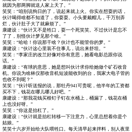
就因为那两脚就送人家上天了。”
笑笑：“咱别说狗日的了，说起来就上火。你实在想耍的话，
伙计喝得啥都不知道了，你耍耍。小头要戴帽儿，千万别弄
烂，伙计肚子大了就麻烦了。”
康建设：“伙计又不是牲口，耍一个死笑笑。不过伙计是忘不
了了，别怪伙计梦见那个啥。”
笑笑：“哈哈！你说那干啥？伙计也不能管你的梦。”
康建设：“伙计这心里装不住事儿，说出来舒坦。”
笑笑：“李家庄的改兰好像对你有意思，她看电影总跟你说
话。”
康建设：“有球的意思，她是想叫伙计求你给她做个矿石收音
机。你说为啥林仪那收音机短波能收到的台，我家大电子管的
也收不到呢？”
笑笑：“伙计听送报的说，那牡丹941可贵呢，他半年的工资都
买不下，钱花在哪儿哪儿好吧。”
康建设：“那我花钱买根钉子钉在水桶上，桶漏了，钱花在桶
上也没好呀。”
笑笑：“你这是抬杠了。”
康建设：“伙计就是抬杠转移一下注意力，心里总想着你是个
姑娘。”
笑笑十六岁开始给大队喂牲口。每天清早起来拌料，别人夜里