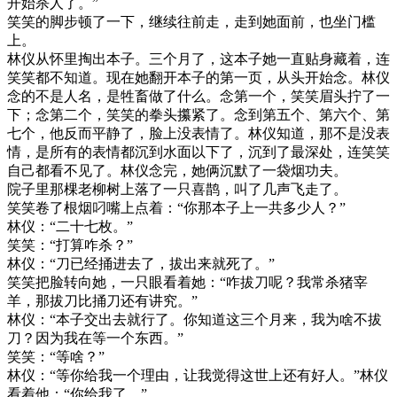
开始杀人了。”
笑笑的脚步顿了一下，继续往前走，走到她面前，也坐门槛
上。
林仪从怀里掏出本子。三个月了，这本子她一直贴身藏着，连
笑笑都不知道。现在她翻开本子的第一页，从头开始念。林仪
念的不是人名，是牲畜做了什么。念第一个，笑笑眉头拧了一
下；念第二个，笑笑的拳头攥紧了。念到第五个、第六个、第
七个，他反而平静了，脸上没表情了。林仪知道，那不是没表
情，是所有的表情都沉到水面以下了，沉到了最深处，连笑笑
自己都看不见了。林仪念完，她俩沉默了一袋烟功夫。
院子里那棵老柳树上落了一只喜鹊，叫了几声飞走了。
笑笑卷了根烟叼嘴上点着：“你那本子上一共多少人？”
林仪：“二十七枚。”
笑笑：“打算咋杀？”
林仪：“刀已经捅进去了，拔出来就死了。”
笑笑把脸转向她，一只眼看着她：“咋拔刀呢？我常杀猪宰
羊，那拔刀比捅刀还有讲究。”
林仪：“本子交出去就行了。你知道这三个月来，我为啥不拔
刀？因为我在等一个东西。”
笑笑：“等啥？”
林仪：“等你给我一个理由，让我觉得这世上还有好人。”林仪
看着他：“你给我了。”