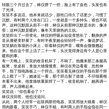
转眼三个月过去了，林仪胖了一些，脸上有了血色，头发也有
了光泽。
笑笑不多说话。他本来就话少，跟牲口待久了话更少，习惯了
沉默。有时两个人坐在门口，一坐就是一个多钟头，谁也不吭
声。这种沉默跟从前不一样，林仪从前那种沉默是冷的，像冰
窖；这种沉默是暖的，像冬天里烧热的土炕。
笑笑听出了一些变化。林仪的呼吸从短促变悠长了，翻身的声
音从僵硬变舒展了，有时半夜里她会轻轻哼一声，像说梦话。
笑笑躺在靠墙的小床上，听着林仪的声音，嘴角会微微翘起
来。他在这个世上活了二十一年，头次觉得身边有个人是心里
暖和的事。
有一天晚上，笑笑的收音机坏了，不响了。他搬来那三条腿高
板凳，坐桌前，拿放大镜慢慢查。林仪在旁边看着，忽然伸
手，指了指电路板上一个焊点。笑笑看见林仪的手指在那个焊
点上戳了一下，她凑近一看，那个焊点裂了道缝，不仔细看根
本看不出来。他拿烙铁重新焊了一下，收音机响了。她再调一
调，声儿清晰起来。
笑笑说：“你也看会了？”
林仪没回答。他也没追问。
从此，两个人经常一起鼓捣那些电器。笑笑用放大镜看，林仪
用肉眼看。笑笑手巧，林仪手稳，有时两人的手指会指在同一