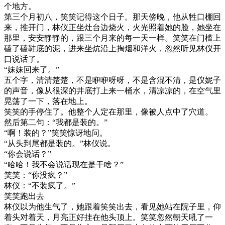
个地方。
第三个月初八，笑笑记得这个日子。那天傍晚，他从牲口棚回
来，推开门，林仪正坐灶台边烧火，火光照着她的脸，她坐在
那里，安安静静的，跟三个月来的每一天一样。笑笑在门槛上
磕了磕鞋底的泥，进来坐炕沿上掏烟和洋火，忽然听见林仪开
口说话了。
“妹妹回来了。”
五个字，清清楚楚，不是咿咿呀呀，不是含混不清，是仪妮子
的声音，像从很深的井底打上来一桶水，清凉凉的，在空气里
晃荡了一下，落在地上。
笑笑的手停住了。他整个人定在那里，像被人点中了穴道。
然后第二句：“我都是装的。”
“啊！装的？”笑笑惊讶地问。
“从头到尾都是装的。”林仪说。
“你会说话？”
“哈哈！我不会说话现在是干啥？”
笑笑：“你没疯？”
林仪：“不装疯了。”
笑笑跑出去
林仪以为他生气了，她跟着笑笑出去，看见她站在院子里，仰
着头对着天，月亮正好挂在他头顶上。笑笑忽然朝天吼了一