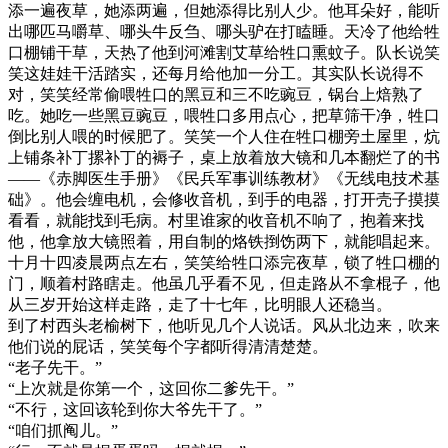
添一遍夜草，她添两遍，但她添得比别人少。他耳朵好，能听
出哪匹马嚼草、哪头牛反刍、哪头驴在打瞌睡。天冷了他给牲
口棚铺干草，天热了他到河滩割艾草给牲口熏蚊子。队长说笑
笑这娃娃干活踏实，还每月给他加一分工。其实队长说得不
对，笑笑经常偷喂牲口的黑豆和三不吃豌豆，锅台上焙熟了
吃。她吃一些黑豆豌豆，喂牲口多用点心，把草筛干净，牲口
倒比别人喂的时候肥了。笑笑一个人住在牲口棚旁土屋里，炕
上铺条补丁摞补丁的褥子，桌上放着放大镜和几本翻烂了的书
——《赤脚医生手册》《民兵军事训练教材》《无线电技术基
础》。他会缠电机，会修收音机，到手的电器，打开壳子摸摸
看看，就能找到毛病。村里谁家的收音机不响了，抱着来找
他，他拿放大镜照着，用自制的烙铁捯饬两下，就能唱起来。
十月十四凌晨两点左右，笑笑给牲口添完夜草，锁了牲口棚的
门，顺着村路瞎走。他虽几乎看不见，但走路从不拿棍子，他
从三岁开始这样走路，走了十七年，比明眼人还稳当。
到了村西头老榆树下，他听见几个人说话。风从北边来，吹来
他们说的屁话，笑笑每个字都听得清清楚楚。
“老子先干。”
“上次就是你第一个，这回你二爹先干。”
“不行，这回该轮到你大爷先干了。”
“咱们抓阄儿。”