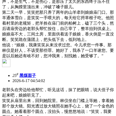
声，不是生气，不是伤心，是那压了太久的东西终于压不住
了，从胸膛里顶出来，冲破了嗓子眼儿。
第二天一早，笑笑把那只养了两年的山羊牵到娘娘庙门口。那
羊通体雪白，是笑笑一手喂大的，每天给它捋草根子吃。他照
着村里的老规矩，把羊拴在庙门前的柏树上，磕了三个头，然
后请庙旁边的老郭头帮忙按住，自己宰了，整羊抬到供桌上。
娘娘庙不大，三间土房，里面供着送子娘娘，香火倒是一直没
断。笑笑跪在蒲团上，把头低下去，低到地上。
他说：“娘娘，我康笑笑从来没求过您。今儿求您一件事。那
林仪是好人，不该受那些罪。她好了，我杀了一口羊谢您。要
是以后她还有啥不好，您冲我来，别找她，她受够了。”
#
25
黑煤面子
2026-6-17 04:54:02
老郭头在旁边给他帮忙，听见这话，抹了把眼睛，说大侄子你
起来吧，娘娘听见了。
笑笑从庙里出来，回到她院里。林仪坐在门槛上等她，拿着她
那个放大镜。阳光透过放大镜照在她手心上，烧了一个金色的
圆点。她看着那个圆点，没抬头，慢悠悠地说：“笑笑，我要