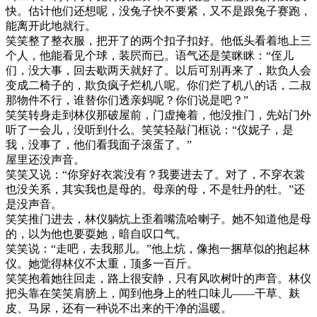
快。估计他们还想呢，没兔子快不要紧，又不是跟兔子赛跑，
能离开此地就行。
笑笑整了整衣服，把开了的两个扣子扣好。他低头看着地上三
个人，他能看见个球，装屄而已。语气还是笑眯眯：“侄儿
们，没大事，回去歇两天就好了。以后可别再来了，欺负人会
变成二椅子的，欺负疯子烂机八呢。你们烂了机八的话，二叔
那物件不行，谁替你们透亲妈呢？你们说是吧？”
笑笑转身走到林仪那破屋前，门虚掩着，他没推门，先站门外
听了一会儿，没听到什么。笑笑轻敲门框说：“仪妮子，是
我，没事了，他们看我面子滚蛋了。”
屋里还没声音。
笑笑又说：“你穿好衣裳没有？我要进去了。对了，不穿衣裳
也没关系，其实我也是母的。母亲的母，不是牡丹的牡。”还
是没声音。
笑笑推门进去，林仪躺炕上歪着嘴流哈喇子。她不知道他是母
的，以为他也要耍她，暗自叹口气。
笑笑说：“走吧，去我那儿。”他上炕，像抱一捆草似的抱起林
仪。她觉得林仪不太重，顶多一百斤。
笑笑抱着她往回走，路上很安静，只有风吹树叶的声音。林仪
把头靠在笑笑肩膀上，闻到他身上的牲口味儿——干草、麸
皮、马尿，还有一种说不出来的干净的温暖。