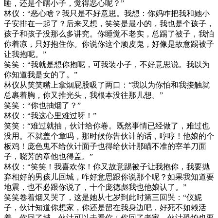
睡，还是个瞎小子，觉得恶心呢？”
林仪：“恶心啥？我只是不好意思。我想：你妈咋把我和她小
子安排在一起了？后来又想，笑笑是最小的，我也是个孩子，
孩子和孩子没那么多讲究。你睡觉不老实，总踢了被子，我怕
你着凉，只好抱住你。你说你这个顽皮鬼，好像是故意踢被子
让我抱呢。”
笑笑：“我就是想你抱呢，可我装小子，不好意思说。我以为
你知道我是女的了。”
林仪从笑笑嘴上拿烟屁股吸了两口：“我以为你怕和我接触就
总裹着胸，你又推光头，我根本没往那儿想。”
笑笑：“你也抽烟了？”
林仪：“我这心里难过呀！”
笑笑：“难过就抽，伙计给你卷。既然事情已经做了，难过也
没用。不就盖个章吗，那时候你告伙计的话，哼哼！他娘的个
板鸡！庞色鬼不给伙计面子也得给伙计那瞄不准的宰羊刀面
子，晓芳的章他也得盖。”
林仪：“笑笑！我喜欢你！你又故意踢被子让我抱你，我要抛
弃相好的男孩儿回城，咋好意思跟你说那个呢？如果我知道要
地震，也不必跟你说了，十个庞德彪我也他娘认了。”
笑笑卷着烟又哭了，这是她从七岁到此时第三回哭：“仪妮
子，伙计知道你想家，你还是留在我身边吧，好死不如赖活
着。你回了城，伙计可以去看你；你回了老家，伙计恐怕也要