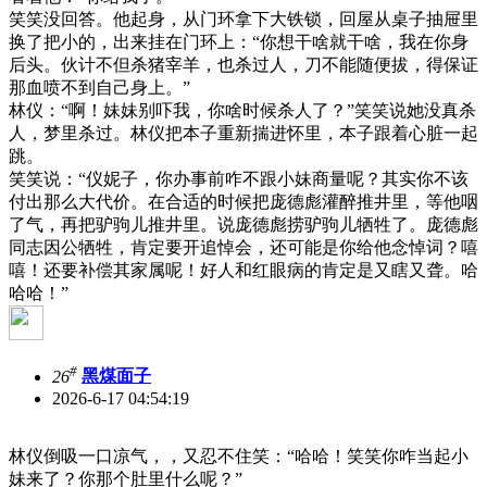
笑笑没回答。他起身，从门环拿下大铁锁，回屋从桌子抽屉里
换了把小的，出来挂在门环上：“你想干啥就干啥，我在你身
后头。伙计不但杀猪宰羊，也杀过人，刀不能随便拔，得保证
那血喷不到自己身上。”
林仪：“啊！妹妹别吓我，你啥时候杀人了？”笑笑说她没真杀
人，梦里杀过。林仪把本子重新揣进怀里，本子跟着心脏一起
跳。
笑笑说：“仪妮子，你办事前咋不跟小妹商量呢？其实你不该
付出那么大代价。在合适的时候把庞德彪灌醉推井里，等他咽
了气，再把驴驹儿推井里。说庞德彪捞驴驹儿牺牲了。庞德彪
同志因公牺牲，肯定要开追悼会，还可能是你给他念悼词？嘻
嘻！还要补偿其家属呢！好人和红眼病的肯定是又瞎又聋。哈
哈哈！”
#
26
黑煤面子
2026-6-17 04:54:19
林仪倒吸一口凉气，，又忍不住笑：“哈哈！笑笑你咋当起小
妹来了？你那个肚里什么呢？”