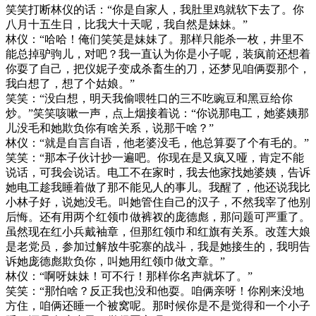
笑笑打断林仪的话：“你是自家人，我肚里鸡就软下去了。你
八月十五生日，比我大十天呢，我自然是妹妹。”
林仪：“哈哈！俺们笑笑是妹妹了。那样只能杀一枚，井里不
能总掉驴驹儿，对吧？我一直认为你是小子呢，装疯前还想着
你耍了自己，把仪妮子变成杀畜生的刀，还梦见咱俩耍那个，
我白想了，想了个姑娘。”
笑笑：“没白想，明天我偷喂牲口的三不吃豌豆和黑豆给你
炒。”笑笑咳嗽一声，点上烟接着说：“你说那电工，她婆姨那
儿没毛和她欺负你有啥关系，说那干啥？”
林仪：“就是自言自语，他老婆没毛，他总算耍了个有毛的。”
笑笑：“那本子伙计抄一遍吧。你现在是又疯又哑，肯定不能
说话，可我会说话。电工不在家时，我去他家找她婆姨，告诉
她电工趁我睡着做了那不能见人的事儿。我醒了，他还说我比
小林子好，说她没毛。叫她管住自己的汉子，不然我宰了他别
后悔。还有用两个红领巾做裤衩的庞德彪，那问题可严重了。
虽然现在红小兵戴袖章，但那红领巾和红旗有关系。改莲大娘
是老党员，参加过解放牛驼寨的战斗，我是她接生的，我明告
诉她庞德彪欺负你，叫她用红领巾做文章。”
林仪：“啊呀妹妹！可不行！那样你名声就坏了。”
笑笑：“那怕啥？反正我也没和他耍。咱俩亲呀！你刚来没地
方住，咱俩还睡一个被窝呢。那时候你是不是觉得和一个小子