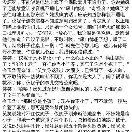
没坏呀，不能唱是电池上套了个保险套儿不通电了。你说她疯
了还能故意让收音机不通电？”康山德说：“奇怪啥？她疯了才
会往电池上套那东西？她没疯的话，应该知道那样就不通电
了。仪妮子连衣裳都不知道穿就跑出来了，肯定疯了，反正咱
们嘴上要把住门儿。只是她一个女知青，咱们得考虑好那庞牲
口找茬儿咋办。”笑笑说：“放心吧，我这嘴是保险柜。庞德彪
他们知道自己没了屁眼，不敢叫唤。”康山德想了想，叹了口
气，烟袋杆子往桌上一搁：“那就先住你那儿吧，这儿有你哥
哥不方便。你这孩儿心正，我跟你娘信得过。”
笑笑：“仪妮子又不是仪小子，什么心正不正的？”康山德乐
了：“哈哈！老子一直把你当小子养，真忘了你是个妮子了。”
令玉华无奈道：“笑笑你这孩儿太顽皮，已经背了一条人命，
可不敢脑袋一热就啥都不顾了。你现在是大人了，闯了祸谁都
救不了你，仪妮子的事儿交给公家吧。”
笑笑：“嘻嘻！没见过亲妈污蔑自家闺女的，我背了谁的命
了？宰了头驴而已。”
令玉华：“那时你是小孩子，现在你不小了，可不敢凭一腔热
血惹了麻烦，那可是要坐禁闭掉头的。”
笑笑说她对不住仪妮子，仪妮子刚来就给她念书，不嫌她是瞎
小子，和她一个被窝睡了两个多月，总抱着她怕她踢了被子。
又说她只顾学扎针，没注意到那五个杂骨头欺负她，没屄脸