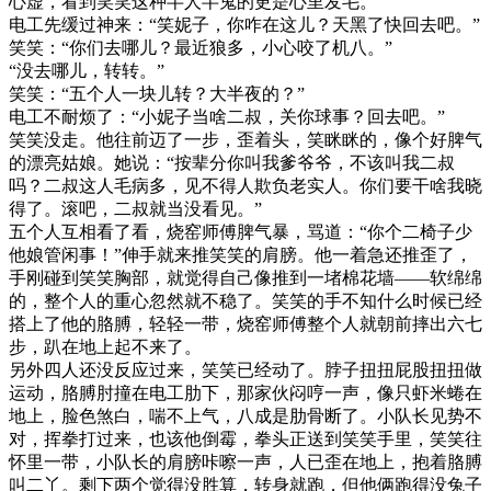
心虚，看到笑笑这种半人半鬼的更是心里发毛。
电工先缓过神来：“笑妮子，你咋在这儿？天黑了快回去吧。”
笑笑：“你们去哪儿？最近狼多，小心咬了机八。”
“没去哪儿，转转。”
笑笑：“五个人一块儿转？大半夜的？”
电工不耐烦了：“小妮子当啥二叔，关你球事？回去吧。”
笑笑没走。他往前迈了一步，歪着头，笑眯眯的，像个好脾气
的漂亮姑娘。她说：“按辈分你叫我爹爷爷，不该叫我二叔
吗？二叔这人毛病多，见不得人欺负老实人。你们要干啥我晓
得了。滚吧，二叔就当没看见。”
五个人互相看了看，烧窑师傅脾气暴，骂道：“你个二椅子少
他娘管闲事！”伸手就来推笑笑的肩膀。他一着急还推歪了，
手刚碰到笑笑胸部，就觉得自己像推到一堵棉花墙——软绵绵
的，整个人的重心忽然就不稳了。笑笑的手不知什么时候已经
搭上了他的胳膊，轻轻一带，烧窑师傅整个人就朝前摔出六七
步，趴在地上起不来了。
另外四人还没反应过来，笑笑已经动了。脖子扭扭屁股扭扭做
运动，胳膊肘撞在电工肋下，那家伙闷哼一声，像只虾米蜷在
地上，脸色煞白，喘不上气，八成是肋骨断了。小队长见势不
对，挥拳打过来，也该他倒霉，拳头正送到笑笑手里，笑笑往
怀里一带，小队长的肩膀咔嚓一声，人已歪在地上，抱着胳膊
叫二丫。剩下两个觉得没胜算，转身就跑，但他俩跑得没兔子