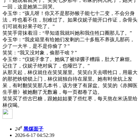
了！她说着就哭了。笑笑七岁那年，邻家的狗儿死了，她哭了
一回，这是她第二回哭。
令玉华：“孩儿呀！你又不是那孙猴子能七十二变，不会分身
法，咋也看不住，别难过了。如果仪妮子能开口作证，杂骨头
们可就有好果子吃了。”
笑笑手背抹着泪：“早知道我就叫她和我住牲口圈那儿了。”
令玉华：“我皮箱里有给她们发剩的二十多瓶不养孩儿那药，
少了一大半，是不是你偷了？”
笑笑：“我又没对象，偷那干啥？”
令玉华：“仪妮子拿了。她疯了被绿骡子糟蹋，肚大了麻烦。
记住了，仪妮子绝对疯了，也哑巴了。”
从那天起，林仪就住在笑笑屋里。笑笑白天去喂牲口，用最大
的那把铁锁锁上门，林仪就独自待在屋里。她有时坐炕上发
呆，有时翻笑笑那几本书，该方便了有尿盆。笑笑的《赤脚医
生手册》被她翻了无数遍，每一页都卷了边。
笑笑买了些古巴糖，跟她姑姑要了些红枣，每天熬在米汤里给
林仪喝。
#
24
黑煤面子
2026-6-17 04:52:39