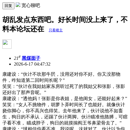
宽心聊吧
回复
胡乱发点东西吧。好长时间没上来了，不
料本论坛还在
只看楼主
#
21
黑煤面子
2026-6-17 04:47:32
康建设：“伙计不吹那牛屄，没用还对你不好。你又没那物
件，咋知道第二回时间长呢？”
笑笑：“伙计在我姑姑家东房听过死了的我姑父和张影，张影
还好出了那声音呢。”
康建设：“透他妈！张影是你表姐，是他闺女，还能好起来？”
笑笑：“女人不挑物件，胡萝卜弄时间长了也能好。就像伙计
挠你脚心，你不高兴也得笑。去年他来了，伙计说他不如畜
生，狗日的不承认，还踢了伙计两脚。伙计瞄准他胳膊，可瞎
子看不准， 瞄成脖子，狗日的就摸揣阎王爷鼻梁骨去了。”
康建设：“球相信你看不准。我说呢，这就对了，伙计以为你