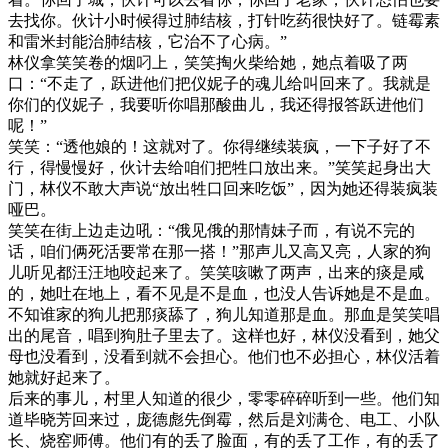
去找你。伙计小时候得过肺结核，打针吃药很快好了。链霉素
和雷米封能治肺结核，它治不了心病。”
林仪拿笑笑卷的烟叼上，笑笑掏火柴给她，她点着吸了两
口：“不走了，跃进他们把仪妮子的魂儿给叫回来了。我就是
你们的仪妮子，我要听你唱那酸曲儿，我还得报答跃进他们
呢！”
笑笑：“透他娘的！这就对了。你得继续装疯，一下子好了不
行，得慢慢好，伙计去给咱们把牲口放出来。”笑笑起身出大
门，林仪不敢大声说“放出牲口回来吃饭”，因为她还得装疯装
哑巴。
笑笑在街上边走边吼：“俄见俄的那情妹子而，有说不完的
话，咱们俩死活要常在那一搭！”那声儿又高又亮，人家的狗
儿听见都汪汪地咬起来了。笑笑咳嗽了两声，出来的痰是咸
的，她吐在地上，看不见是不是血，也没人告诉她是不是血。
不知谁家的狗儿把那痰舔了，狗儿知道那是血。那血是笑笑唱
出的尾音，唱到狗肚子里去了。这样也好，林仪没看到，她父
母也没看到，没看到就不会担心。他们也不必担心，林仪活着
她就好起来了。
后来的事儿，村里人知道的很少，零零碎碎听到一些。他们知
道毕晓芳回来过，庞德彪先倒霉，然后是刘满仓、电工、小队
长、烧窑师傅。他们有的丢了脸面，有的丢了工作，有的丢了