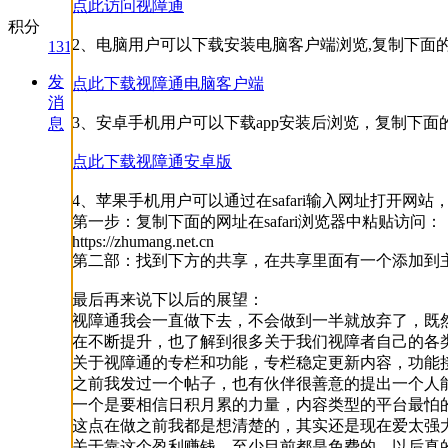
点此访问视障通
积分
2、电脑用户可以下载安装电脑客户端浏览,复制下面
131
发
点此下载视障通电脑客户端
消
3、安卓手机用户可以下载app安装后浏览，复制下
息
点此下载视障通安卓版
4、苹果手机用户可以通过在safari输入网址打开
第一步：复制下面的网址在safari浏览器中粘贴访问：
https://zhumang.net.cn
第二部：找到下方的共享，在共享里面有一个添加到主
最后再来说下以后的展望：
视障通我会一直做下去，不会做到一半就放弃了，既然
在不断提升，也了解到很多关于我们视障者自己的各类
关于视障通的专栏和功能，专栏稳定更新内容，功能
之前我发过一个帖子，也有伙伴很善意的提出一个人
一个是要相信日积月累的力量，内容类型的平台最怕
这点在做之前我都是想清楚的，其实还是现在爱太强
关于靠这个盈利赚钱，至少目前都是免费的，以后真