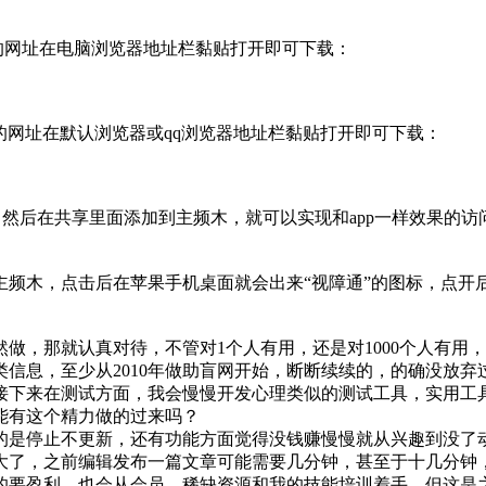
的网址在电脑浏览器地址栏黏贴打开即可下载：
面的网址在默认浏览器或qq浏览器地址栏黏贴打开即可下载：
网站，然后在共享里面添加到主频木，就可以实现和app一样效果的
频木，点击后在苹果手机桌面就会出来“视障通”的图标，点开后
做，那就认真对待，不管对1个人有用，还是对1000个人有用
信息，至少从2010年做助盲网开始，断断续续的，的确没放弃
接下来在测试方面，我会慢慢开发心理类似的测试工具，实用工
能有这个精力做的过来吗？
的是停止不更新，还有功能方面觉得没钱赚慢慢就从兴趣到没了
大了，之前编辑发布一篇文章可能需要几分钟，甚至于十几分钟
的要盈利，也会从会员、稀缺资源和我的技能培训着手，但这是