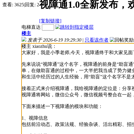
视障通1.0全新发布，
查看:
3625
|
回复:
2
[复制链接]
电梯直达
楼主
发表于 2026-6-19 19:29:30
|
只看该作者
楼主 xiaozhu说：
大家好，我是小季老师,今天，视障通终于和大家见面
先来说说“视障通”这个名字，视障通的前身是“助盲
单，在做助盲通的过程中，一大半把我当成了势力健
和生活中经历过的人生经验，用“助盲”这个名字不是
接着正式来介绍视障通，我给视障通的定位是：分享
视障通将网站，微信公众号，微信视频号整合在一起
下面来描述一下视障通的模块和功能：
1、视障信息
包括前沿动态、政策法规、经验杂谈、活出精彩、招