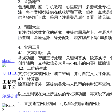
2、音频地带
包括电脑讲座、手机教程、心里应用、多源就业专栏
注：每个音频都提供在线收听和下载，但有一点就是
供音频收听下载，采用了注册登录后可查看，请见谅
3、预测大全
专注传统术数文化的研究，并提供周易占卜、生辰八
历查询、星座运势、缘分配对、塔罗牌占卜等100多
4、实用工具
4.1、文本排版工具
常规功能：智能空行处理、关键词替换、段落换行、
xiaozhu
创作辅助：支持微信公众号与小红书的内容排版编辑
4.2、二维码生成
8
11
131
支持将文本或网址生成二维码，并可自定义尺寸像素
4.3、计算器
主
帖
积
除基础计算外，还提供美元与人民币的实时汇率查询
题
子
分
以上是到现在为止所提供的专栏和功能，再来说下如
注册会员
1、直接通过网址访问，可以牢记视障通的网址：