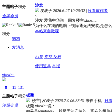
沙发
主题
帖子
积分
发表于 2026-6-27 10:26:32
|
只看该作者
<
金牌会员
沙发 爱我中华说：回复楼主xiaozhu
为什么在我的电脑上视障通无法安装,是怎
本帖来自微秘
积分
5925
发消息
回复
支持
反对
使用道具
举报
xiaozhu
8
11
131
板凳
主题
帖子
积分
楼主
|
发表于 2026-7-9 06:38:51
来自手机
|
只
注册会员
板凳 xiaozhu说：
如果是windows7一般是无法安装的，现在的组件