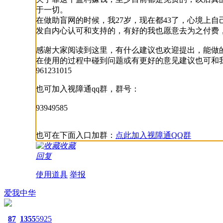
于一切。
在做助盲网的时候，我27岁，现在都43了，心境上
发自内心认可和支持的，有好的我也愿意去为之付费
感谢大家阅读到这里，有什么建议也欢迎提出，能做
在使用的过程中碰到问题或有更好的意见建议也可和
961231015
也可加入视障通qq群，群号：
93949585
也可在下面入口加群：
点此加入视障通QQ群
收藏
回复
使用道具
举报
爱我中华
87
1355
5925