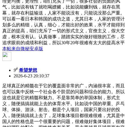
理更均衡，更理性，咱们充实了一切，很多社会的负面的风
气，比如说有钱了就吃喝嫖赌，比如说能赚到钱，就存在黑
幕，就存在利益输送，人家不能说没有，只能说没那么严重。
可以看一看日本和韩国的成功之道，尤其日本，人家的管理计
划多么的精细，认真，细心，才能出好的效果，水平才能得到
真正的提高，咱们充斥了一切的形式主义，官僚主义，假大空
虚，根本没有认。认真做事，踏踏实实的做好细致的工作，尽
追求眼前的成绩和利益，所以30年20年很难有太大的提高水平
本帖来自微秘安卓版
#
9
希望梦想
2026-6-23 20:10:37
足球真正的精髓在于它的覆盖面非常的广，内涵很丰富，而且
也可以集中反映一个社会各个阶层的问题和综合的能力。所以
这也就是它的精髓和魅力。不是靠简单的举国体制，形式主
义，随便搞搞就能上去的体育水平。比如说中国的举重、乒乓
球、体操、游泳、射击。都是个人项目，国家只要出好的投
入，随便搞搞就上去了，足球集体项目都很难很难，尤其是中
国人的性格也是一个很重要的问题，很难做好集体项目，很难