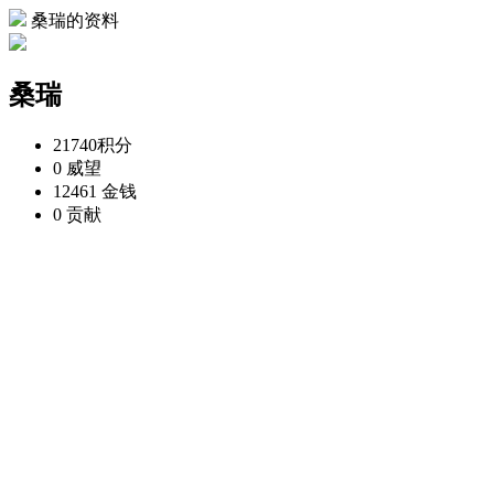
桑瑞的资料
桑瑞
21740
积分
0
威望
12461
金钱
0
贡献