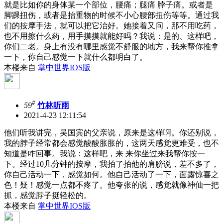
就是比如你的身体某一个部位，腰痛；腿痛 脖子痛。或者是
脚踝扭伤，或者是抬重物的时候不小心腰部扭伤等等。通过我
们的按摩手法，就可以把它治好。她接着又问，那不用吃药，
也不用擦什么药，用手摸摸就能好吗？我说：是的、这样吧，
你们二老。身上有没有哪里感觉不舒服的地方，我来帮你推拿
一下，你自己感觉一下就什么都明白了。
本楼来自
掌中世界IOS版
#
59
竹林听雨
2021-4-23 12:11:54
他们听我讲完，吴国宾的父亲说，原来是这样啊。你还别说，
我的脖子经常都会感觉酸酸胀胀的，这两天感觉更难受，也不
知道是咋回事。我说：这样吧，来 来你坐过来我帮你按一
下。经过10几分钟的按摩，我拍了拍他的肩膀说，差不多了，
你自己活动一下，感觉如何。他自己活动了一下，面露惊喜之
色！疑！感觉一点都不疼了。他夸张的说，感觉就像神仙一把
抓，感觉脖子挺轻松的。
本楼来自
掌中世界IOS版