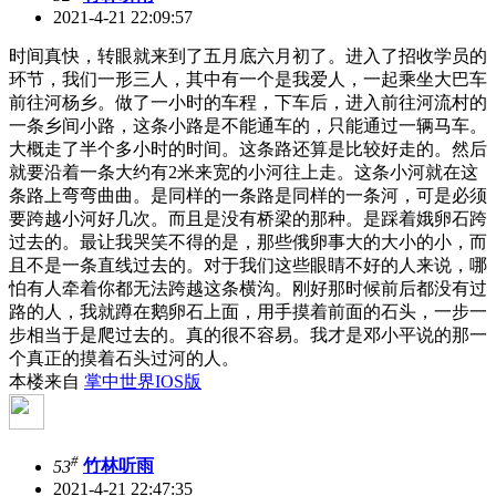
2021-4-21 22:09:57
时间真快，转眼就来到了五月底六月初了。进入了招收学员的
环节，我们一形三人，其中有一个是我爱人，一起乘坐大巴车
前往河杨乡。做了一小时的车程，下车后，进入前往河流村的
一条乡间小路，这条小路是不能通车的，只能通过一辆马车。
大概走了半个多小时的时间。这条路还算是比较好走的。然后
就要沿着一条大约有2米来宽的小河往上走。这条小河就在这
条路上弯弯曲曲。是同样的一条路是同样的一条河，可是必须
要跨越小河好几次。而且是没有桥梁的那种。是踩着娥卵石跨
过去的。最让我哭笑不得的是，那些俄卵事大的大小的小，而
且不是一条直线过去的。对于我们这些眼睛不好的人来说，哪
怕有人牵着你都无法跨越这条横沟。刚好那时候前后都没有过
路的人，我就蹲在鹅卵石上面，用手摸着前面的石头，一步一
步相当于是爬过去的。真的很不容易。我才是邓小平说的那一
个真正的摸着石头过河的人。
本楼来自
掌中世界IOS版
#
53
竹林听雨
2021-4-21 22:47:35