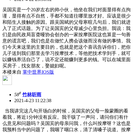
吴国宾是一个20岁左右的帅小伙，他坐在我们对面显得有点拘
谨，显得有点不自然，手都不知道往哪里放才好。应该是很少
和陌生人接触的原因。跟吴国斌的父母寒暄几句后，我们就进
入了正式话题。为了让吴国宾的父母减少心里负担。我说：我
们是由民政局盲聋哑协会创办的一家按摩医院这也算是一句善
意的谎言吧，我们也是在做忙人携会该做而没有做的事情。我
们今天来这里的主要目的，也就是把这个喜讯告诉你们，把你
儿子送到我们那里去学习按摩技术，等他把技术学到手，就可
以赚钱养活自己了，说不定还能赚到更多的钱。可以在城里面
买房子，找女朋友，娶媳妇呢。
本楼来自
掌中世界IOS版
#
58
竹林听雨
2021-4-23 11:22:38
当我讲完这几句开场白的时候，吴国宾的父母一脸蒙圈的看
着我，将近1分钟没有反应。我干咳了一声问，请问你们有什
么意见和问题吗？吴国宾的母亲问我，什么叫按摩呀？这也是
我预料当中的问题了，我咽了咽口水，清了清嗓子说道。按摩