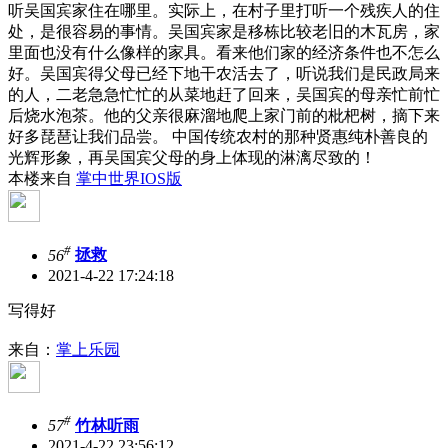
听吴国宾家住在哪里。实际上，在村子里打听一个残疾人的住
处，是很容易的事情。吴国宾家是移栋比较老旧的木瓦房，家
里面也没有什么像样的家具。看来他们家的经济条件也不怎么
好。吴国宾得父母已经下地干农活去了，听说我们是民政局来
的人，二老急急忙忙的从菜地赶了回来，吴国宾的母亲忙前忙
后烧水泡茶。他的父亲很麻溜地爬上家门前的枇杷树，摘下来
好多琵琶让我们品尝。 中国传统农村的那种贤惠纯朴善良的
光辉形象，再吴国宾父母的身上体现的淋漓尽致的！
本楼来自
掌中世界IOS版
#
56
拯救
2021-4-22 17:24:18
写得好
来自：
掌上乐园
#
57
竹林听雨
2021-4-22 23:56:12