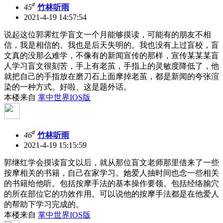
#
45
竹林听雨
2021-4-19 14:57:54
说起这位郭霁红学盲文一个月能够摸读，可能有的朋友不相
信，我是相信的。我也是后天失明的。我也没有上过盲校，盲
文真的没那么难学，不像有的新闻宣传的那样，宣传某某某盲
人学习盲文很刻苦，手上有老茧，手指上的灵敏度降低了，他
就把自己的手指放在磨刀石上面摩掉老茧，都是新闻的夸张渲
染的一种方式。好啦、这是题外话。
本楼来自
掌中世界IOS版
#
46
竹林听雨
2021-4-19 15:15:59
郭继红学会摸读盲文以后，就从那位盲文老师那里借来了一些
按摩相关的书籍，自己在家学习。她爱人抽时间也念一些相关
的书籍给他听。包括按摩手法的基本操作要领。包括经络腧穴
的所在部位它的功效作用。可以说他的按摩手法都是在他爱人
的帮助下学习完成的。
本楼来自
掌中世界IOS版