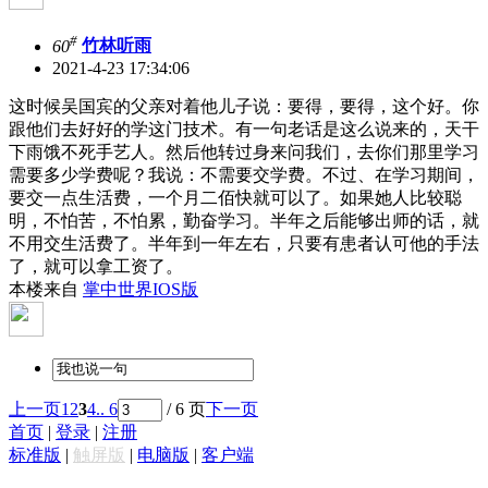
#
60
竹林听雨
2021-4-23 17:34:06
这时候吴国宾的父亲对着他儿子说：要得，要得，这个好。你
跟他们去好好的学这门技术。有一句老话是这么说来的，天干
下雨饿不死手艺人。然后他转过身来问我们，去你们那里学习
需要多少学费呢？我说：不需要交学费。不过、在学习期间，
要交一点生活费，一个月二佰快就可以了。如果她人比较聪
明，不怕苦，不怕累，勤奋学习。半年之后能够出师的话，就
不用交生活费了。半年到一年左右，只要有患者认可他的手法
了，就可以拿工资了。
本楼来自
掌中世界IOS版
上一页
1
2
3
4
.. 6
/ 6 页
下一页
首页
|
登录
|
注册
标准版
|
触屏版
|
电脑版
|
客户端