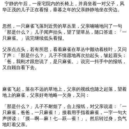
宁静的午后，一座宅院内的长椅上，并肩坐着一对父子，风
华正茂的儿子正在看报，垂暮之年的父亲静静地坐在旁边。
忽然，一只麻雀飞落到近旁的草丛里，父亲喃喃地问了一句
「那是什么？」儿子闻声抬头，望了望草丛，随口答道：「一
只麻雀。」说完继续低头看报。
父亲点点头，若有所思，看着麻雀在草丛中颤动着枝叶，又问
了声：「那是什么？」儿子不情愿地再次抬起头，皱起眉头：
「爸，我刚才跟您说了，是只麻雀。」说完一抖手中的报纸，
又自顾自看下去。
麻雀飞起，落在不远的草地上，父亲的视线也随之起落，望着
地上的麻雀，父亲好奇地略一欠身，又问：
「那是什么？」儿子不耐烦了，合上报纸，对父亲说道：「一
只麻雀，爸爸，一只麻雀！」接着用手指着麻雀，一字一句大
声拼读：「摸—啊—麻！七—跃—雀！」。然后转过身，负气
地盯着父亲。