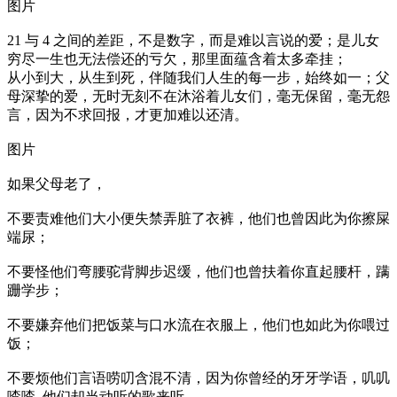
图片
21 与 4 之间的差距，不是数字，而是难以言说的爱；是儿女
穷尽一生也无法偿还的亏欠，那里面蕴含着太多牵挂；
从小到大，从生到死，伴随我们人生的每一步，始终如一；父
母深挚的爱，无时无刻不在沐浴着儿女们，毫无保留，毫无怨
言，因为不求回报，才更加难以还清。
图片
如果父母老了，
不要责难他们大小便失禁弄脏了衣裤，他们也曾因此为你擦屎
端尿；
不要怪他们弯腰驼背脚步迟缓，他们也曾扶着你直起腰杆，蹒
跚学步；
不要嫌弃他们把饭菜与口水流在衣服上，他们也如此为你喂过
饭；
不要烦他们言语唠叨含混不清，因为你曾经的牙牙学语，叽叽
喳喳, 他们却当动听的歌来听。