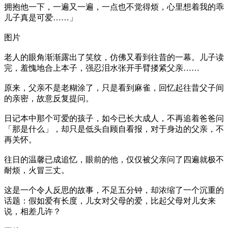
拥抱他一下，一遍又一遍，一点也不觉得烦，心里想着我的乖
儿子真是可爱……」
图片
老人的眼角渐渐露出了笑纹，仿佛又看到往昔的一幕。儿子读
完，羞愧地合上本子，强忍泪水张开手臂搂紧父亲……
原来，父亲不是老糊涂了，只是看到麻雀，回忆起往昔父子间
的亲密，故意反复提问。
日记本中那个可爱的孩子，如今已长大成人，不再追着爸爸问
「那是什么」，却只是低头自顾自看报，对于身边的父亲，不
再关怀。
往日的温馨已成追忆，眼前的他，仅仅被父亲问了四遍就极不
耐烦，火冒三丈。
这是一个令人反思的故事，不足五分钟，却浓缩了一个沉重的
话题：假如爱有长度，儿女对父母的爱，比起父母对儿女来
说，相差几许？