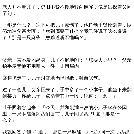
老人并不看儿子，仍旧不紧不慢地转向麻雀，像是试探着又问
了句：
「那是什么？」这下可把儿子惹恼了，他挥动手臂比划着，愤
怒地冲父亲大嚷：「您到底要干什么？我已经说了这么多遍
了！那是一只麻雀！您难道听不懂吗？」
父亲一言不发地起身，儿子不解地问：「您要去哪里？」父亲
抬手示意他不用跟来，径自走回屋内。
麻雀飞走了，儿子沮丧地扔掉报纸，独自叹气。
过了一会儿，父亲回来了，手中多了一个小本子。他坐下来翻
到某页，递给儿子，点指着其中一段，说道：「念！」
儿子照着念起来：「今天，我和刚满三岁的小儿子坐在公园
里，一只麻雀落到我们面前，儿子问了我 21 遍『那是什
么？』，
我就回答了他 21 遍，『那是一只麻雀。』他每问一次，我都