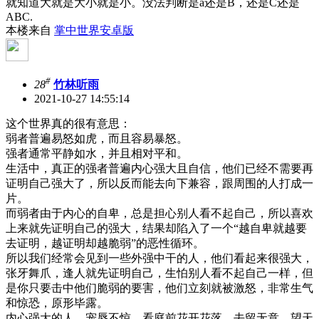
就知道大就是大小就是小。没法判断是a还是B，还是C还是
ABC.
本楼来自
掌中世界安卓版
#
28
竹林听雨
2021-10-27 14:55:14
这个世界真的很有意思：
弱者普遍易怒如虎，而且容易暴怒。
强者通常平静如水，并且相对平和。
生活中，真正的强者普遍内心强大且自信，他们已经不需要再
证明自己强大了，所以反而能去向下兼容，跟周围的人打成一
片。
而弱者由于内心的自卑，总是担心别人看不起自己，所以喜欢
上来就先证明自己的强大，结果却陷入了一个“越自卑就越要
去证明，越证明却越脆弱”的恶性循环。
所以我们经常会见到一些外强中干的人，他们看起来很强大，
张牙舞爪，逢人就先证明自己，生怕别人看不起自己一样，但
是你只要击中他们脆弱的要害，他们立刻就被激怒，非常生气
和惊恐，原形毕露。
内心强大的人，宠辱不惊，看庭前花开花落，去留无意，望天