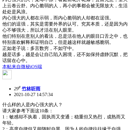
上云卷云舒。内心脆弱的人，再小的事都会被无限放大，生活
处处是风浪。
内心强大的人都在示弱，而内心脆弱的人却都在逞强。
他们的逞强，其实是需要外界的认可。究其本质，还是因为内
心不够强大，所以才活在别人眼里。
他们特别在意别人的看法，总是活在他人的眼目口舌之中，也
特别喜欢解释和证明自己，但是越这样就越敏感脆弱。
正如老子说：多言数穷，不如守中。
越是话多，越是会让自己陷入困境，还不如保持虚静沉默，把
话留在心中。
本帖来自微秘iOS端
#
29
竹林听雨
2021-10-27 14:57:34
什么样的人是内心强大的人？
请大家参考下面这10条：
1：敏感却不执着，固执而又变通；稳重但又热烈，成熟而又
年轻。
2：高度自律但又能随时自黑，因为人的自律往往缘于自强，