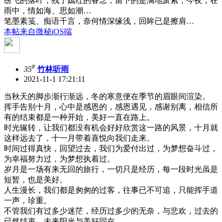
纷飞的落叶，残了嫣红的眷念，留下的是满地萧索，今夜，在
雨中，情如海、思如潮…
笔墨素笺、痴语千言，奈何情深缘浅，回眸已是擦肩…
本帖来自微秘iOS端
#
35
竹林听雨
2021-11-1 17:21:11
当秋天的脚步渐行渐远，冬的寒意便在季节的眉眼间渲染。
挥手告别十月，心中是感恩的，感恩遇见，感谢别离，相信所
有的结束都是一种开始，美好一直在路上。
时光辗转，让我们都没有机会好好欣赏这一路的风景，十月就
这样远去了，十一月带着喜悦向我们走来。
时间过得真快，回望过去，我们为爱付出过，为梦想奋斗过，
为幸福努力过，为梦想执着过。
岁月是一场有来无回的旅行，一切只是经历，每一段时光虽是
短暂，也是美好。
人生漫长，我们都是匆匆的过客，往事已不可追，只能挥手道
一声，珍重。
不管我们有过多少迷茫，经历过多少的无奈，与悲欢，过去的
已然结束，未来阳光与美好同在。