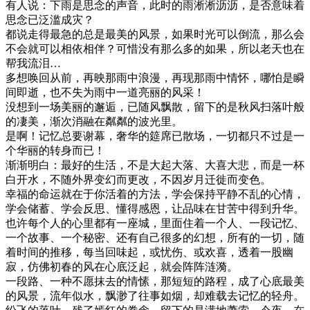
有人说：下雨是思念的声音，此时的雨淅淅沥沥，是否意味着
思念已泛滥成灾？
都说走得最急的总是最美的风景，如果时光可以倒流，那么会
不会就可以相依相伴？可惜没有那么多的如果，所以老天也在
帮我流泪…
多想唤回从前，再映那雨中浪漫，再现那雨中情怀，哪怕是瞬
间即逝，也不失为雨中一道亮丽的风采！
没想到一场美丽的邂逅，已随风飘散，留下的是秋风扫落叶般
的凄美，渐次消融在粼粼的波光里。
是啊！记忆总要谢幕，奢华的筵席已散场，一切都只不过是一
个华丽的转身而已！
渐渐明白：最好的生活，不是大起大落、大喜大悲，而是一杯
白开水，不随外界变幻而更改，不因岁月迁徙而变色。
幸福的命运就在于你活着的方法，学会保持平静不乱的心情，
学会储蓄、学会反思、懂得感恩，让品味在甘苦中得到升华。
也许每个人的心里都有一座城，里面住着一个人、一段记忆、
一个故事、一个秘密、还有自己很多的幻想，所有的一切，随
着时间的推移，每当回味起，或忧伤、或欢喜，透着一股幽
寂，仿佛初春的风在心底泛起，就会阵阵涟漪。
一段路、一种不愿抹去的情愫，那短短的路程，成了心底最美
的风景，流年似水，飘渺了往事如烟，却难载去记忆的轻舟。