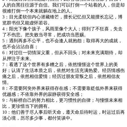
人的自黑往往源于自信。我们可以打倒一个站着的人，但是却
很难打倒一个本来就躺在地上的人。
3：目光柔软但内心潜藏锋芒，擅长记忆但又能擅长忘记，博
览群书但又能虚怀若谷。
4：阳光下像个孩子，风雨里像个大人；得到了不狂喜，失去
了不伤悲。把失败当寻常，把成功当恩赐。
5：遇到再多不公平，也不会逢人就抱怨；取得再大的成就，
也不会沾沾自喜；
6：对过往一切情深义重，但从不回头；对未来充满期待，却
从押注于未来。
7：看透了这个世界有多糟之后，依然憧憬这个世界上的美
好；认清了生活本质之后，依然对生活充满热爱。经历情感伤
痛之后，依然相信爱情；经历过朋友背叛之后，依然相信友
情。
8：不需要阿臾外界来获得存在感；不需要靠贬低外界来获得
优越感；不依靠外界的寂静获得安全感；
9：与标榜自己的努力相比，更习惯性的自律；与憧憬未来相
比，更珍惜当下的拥有。
10：他们善于尽人事后听天命，遵天命后待时运，时运过后再
淡心境，历尽多少事，都付笑谈中。