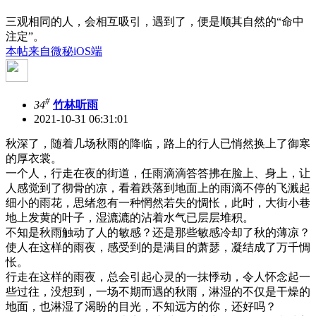
三观相同的人，会相互吸引，遇到了，便是顺其自然的“命中
注定”。
本帖来自微秘iOS端
#
34
竹林听雨
2021-10-31 06:31:01
秋深了，随着几场秋雨的降临，路上的行人已悄然换上了御寒
的厚衣裳。
一个人，行走在夜的街道，任雨滴滴答答拂在脸上、身上，让
人感觉到了彻骨的凉，看着跌落到地面上的雨滴不停的飞溅起
细小的雨花，思绪忽有一种惘然若失的惆怅，此时，大街小巷
地上发黄的叶子，湿漉漉的沾着水气已层层堆积。
不知是秋雨触动了人的敏感？还是那些敏感冷却了秋的薄凉？
使人在这样的雨夜，感受到的是满目的萧瑟，凝结成了万千惆
怅。
行走在这样的雨夜，总会引起心灵的一抹悸动，令人怀念起一
些过往，没想到，一场不期而遇的秋雨，淋湿的不仅是干燥的
地面，也淋湿了渴盼的目光，不知远方的你，还好吗？