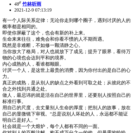
#
48
竹林听雨
2021-12-9 07:13:19
有一个人际关系定律：无论你走到哪个圈子，遇到讨厌的人的
概率都是相同的。
即使你屏蔽了这个，也会有新的补上来。
生命来来往往，难免会和你看不惯的人不期而遇。
既然是非难断，不如修一颗清静之心。
当你放大了格局，对人也就放下了成见；提升了眼界，看待万
物的心境也会达到平和的境界。
内心成熟的人，看谁都顺眼。
讨厌一个人，是这世上最贵的消费，因为你付出的是自己的心
力。
真正的成熟，是从别人的缺点之外看到可取之处；从彼此的不
合之外找到共通之处。
做人，最忌讳的就是活在自己的世界里，还要别人按照自己的
标准行事。
用自己的尺度，去丈量别人生命的厚度；把别人的故事，放在
自己的显微镜下审视。“总是说别人坏处的人，永远都不能证
明自己是好人。”
社会就是一个大熔炉，每个人都有不同的一面。
你对别人的百般注解，构不成万分之一的他。但暴露的恰恰