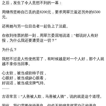
之后，发生了令人意想不到的一幕：
周继伟坚称自己丢的是8200元，要求周翠兰返还另外的6500
元。
还将她与另一位目击者一起告上了法庭。
在收到传票的那一刻，周翠兰委屈地说道：“都说好人有好
报，为什么我还要遭受这一切？”
为什么？
我想不过是人性使然罢了，有时候越是对一个人好，那个人就
越不拿你当回事。
心太软，被当成软柿子捏，
心眼好，被当成缺心眼看，
好说话，被当成没脾气待。
……
古语常言：“人善被人欺，马善被人骑”，说的就是这个道理。
因此，我们需要保持善良，但也不能肆意挥霍自己的善良。