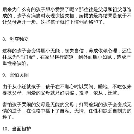
后来为什么有的孩子胆小爱哭了呢？那往往是父母和祖父母造
成的，孩子有病痛时表现惊慌失措，娇惯的最终结果是孩子不
让父母离开一步。这些孩子就打下懦弱的烙印了。
8、剥夺独立
这样的孩子会变得胆小无能，丧失自信，养成依赖心理，还往
往成为“把门虎”，在家里横行霸道，到外面胆小如鼠，造成严
重性格缺陷。
9、害怕哭闹
由于从小迁就孩子，孩子在不顺心时以哭闹、睡地、不吃饭来
要挟父母。溺爱的父母就只好哄骗，投降，依从，迁就。
害怕孩子哭闹的父母是无能的父母；打骂爸妈的孩子会变成无
情的逆子，在性格中播下了自私、无情、任性和缺乏自制力的
种子。
10、当面袒护