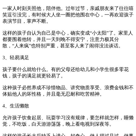
一家人时刻关照他，陪伴他。过年过节，亲戚朋友来了往往嘻
笑逗引没完，有时候大人坐一圈把他围在中心，一再欢迎孩子
表演节目，掌声不断。
这样的孩子自认为自己是中心，确实变成“小太阳”了。家里人
都要围着他转，并且一天到晚不得安宁，注意力极其分
散，“人来疯”也特别严重，甚至客人来了闹得没法谈话。
3、轻易满足
孩子要什么就给什么。有的父母还给幼儿和小学生很多零花
钱，孩子的满足就更轻易了。
这种孩子必然养成不珍惜物品、讲究物质享受、浪费金钱和不
体贴他人的坏性格，并且毫无忍耐和吃苦精神。
4、生活懒散
允许孩子饮食起居、玩耍学习没有规律，要怎样就怎样，睡懒
觉，不吃饭，白天游游荡荡，晚上看电视到深夜等。
这样的孩子长大后缺乏上进心、好奇心，做人得过且过，做事