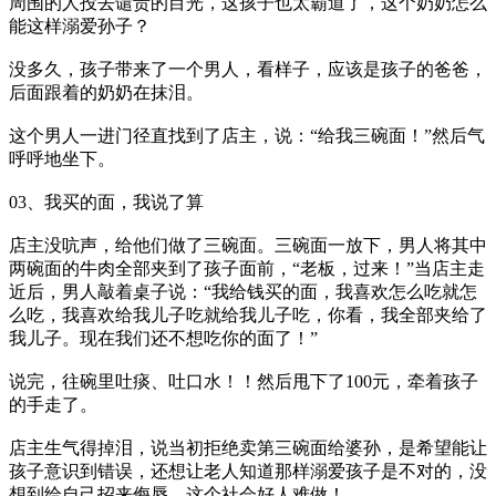
周围的人投去谴责的目光，这孩子也太霸道了，这个奶奶怎么
能这样溺爱孙子？
没多久，孩子带来了一个男人，看样子，应该是孩子的爸爸，
后面跟着的奶奶在抹泪。
这个男人一进门径直找到了店主，说：“给我三碗面！”然后气
呼呼地坐下。
03、我买的面，我说了算
店主没吭声，给他们做了三碗面。三碗面一放下，男人将其中
两碗面的牛肉全部夹到了孩子面前，“老板，过来！”当店主走
近后，男人敲着桌子说：“我给钱买的面，我喜欢怎么吃就怎
么吃，我喜欢给我儿子吃就给我儿子吃，你看，我全部夹给了
我儿子。现在我们还不想吃你的面了！”
说完，往碗里吐痰、吐口水！！然后甩下了100元，牵着孩子
的手走了。
店主生气得掉泪，说当初拒绝卖第三碗面给婆孙，是希望能让
孩子意识到错误，还想让老人知道那样溺爱孩子是不对的，没
想到给自己招来侮辱，这个社会好人难做！