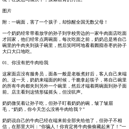
图片
附：一碗面，害了一个孩子，却惊醒全国无数父母！
一个奶奶经常带着放学的孙子到学校旁边的一家牛肉面店吃面
才回家，他们经常点两碗面，每次吃面之前，奶奶总是将自己
碗里的牛肉夹到孩子碗里，然后笑呵呵地看着囫囵吞枣的孙子
大口大口地吃。
01、你没有把牛肉给我
这家面店没有服务员，面条一般是老板煮好后，客人自己来端
的。这一天，奶奶来端面的时候，干脆拿起筷子，将自己碗里
的所有牛肉都夹到另外一个碗里，然后才端着两碗面到孙子面
前。店主看到这情形猛摇头，但没吭声。
奶奶微笑着让孙子吃，但孙子盯着奶奶的碗，皱了皱眉
毛，“奶奶，你今天怎么没将牛肉给我？”
奶奶说自己的牛肉已经在端来前全部夹给他了，但孙子不相
信，在那里大叫：“你骗人！你肯定将牛肉偷偷藏起来了！”一