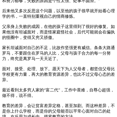
和努力都够，失败的原因是个性太强、处事不圆滑。”
后来他又多次反思这个问题，以至他的孩子很早就开始看心理
学的书，一直特别重视自己的情商修炼。
父亲身上失败的成因，在他的孩子这里得到了很好的修复。如
果他没有坦诚面对，而是怪家庭怪社会，后代可能就会在偏执
的怪圈中，变得又穷又骄傲。
家长坦诚面对自己的不足，比故作坚强更有威信。条条大路通
罗马，不要跟住在罗马的人比，父母与孩子合力的每一分努
力，终究是离罗马一天天近了。
面对、接受、处理、放下。愿天下为人父母者，都坚信父母比
学校更有力量，再大的教育资源差异，也比不过父母心态的差
异。
最近看到太多穷人家的“富二代”，工作中畏难，自尊心超强，
做不得，说不得。
教育的差异，会让贫富差异定格，甚至加剧。而这种差异，不
是你上什么学校，而是你的父母能否以平常心面对自己的处
境，在反思与成长中，摸索教育的方法。