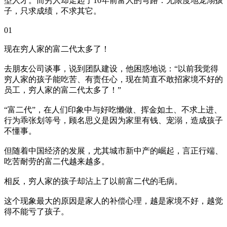
型人才。而穷人却走起了10年前富人的弯路：无限度地宠溺孩
子，只求成绩，不求其它。
01
现在穷人家的富二代太多了！
去朋友公司谈事，说到团队建设，他困惑地说：“以前我觉得
穷人家的孩子能吃苦、有责任心，现在简直不敢招家境不好的
员工，穷人家的富二代太多了！”
“富二代”，在人们印象中与好吃懒做、挥金如土、不求上进、
行为乖张划等号，顾名思义是因为家里有钱、宠溺，造成孩子
不懂事。
但随着中国经济的发展，尤其城市新中产的崛起，言正行端、
吃苦耐劳的富二代越来越多。
相反，穷人家的孩子却沾上了以前富二代的毛病。
这个现象最大的原因是家人的补偿心理，越是家境不好，越觉
得不能亏了孩子。