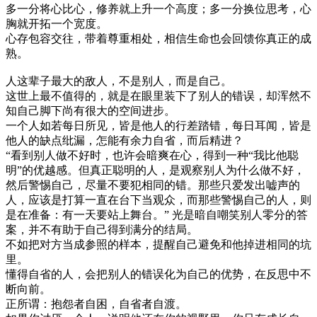
多一分将心比心，修养就上升一个高度；多一分换位思考，心
胸就开拓一个宽度。
心存包容交往，带着尊重相处，相信生命也会回馈你真正的成
熟。
人这辈子最大的敌人，不是别人，而是自己。
这世上最不值得的，就是在眼里装下了别人的错误，却浑然不
知自己脚下尚有很大的空间进步。
一个人如若每日所见，皆是他人的行差踏错，每日耳闻，皆是
他人的缺点纰漏，怎能有余力自省，而后精进？
“看到别人做不好时，也许会暗爽在心，得到一种“我比他聪
明”的优越感。但真正聪明的人，是观察别人为什么做不好，
然后警惕自己，尽量不要犯相同的错。那些只爱发出嘘声的
人，应该是打算一直在台下当观众，而那些警惕自己的人，则
是在准备：有一天要站上舞台。” 光是暗自嘲笑别人零分的答
案，并不有助于自己得到满分的结局。
不如把对方当成参照的样本，提醒自己避免和他掉进相同的坑
里。
懂得自省的人，会把别人的错误化为自己的优势，在反思中不
断向前。
正所谓：抱怨者自困，自省者自渡。