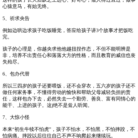
心猿意马，有始无终。
5、祈求央告
例如边哄边求孩子吃饭睡觉，答应给孩子讲3个故事才把饭吃
完。
孩子的心理是，你越央求他他越扭捏作态，不但不能明辨是
非，培养不出责任心和落落大方的性格，而且教育的威信也丧
失殆尽。
6、包办代替
所以三四岁的孩子还要喂饭，还不会穿衣，五六岁的孩子还不
做任何家务事，不懂得劳动的愉快和帮助父母减轻负担的责
任，这样包办下去，必然失去一个勤劳、善良、富有同情心的
能干、上进的孩子。这j绝不是耸人听闻。
7、大惊小怪
本来“初生牛犊不怕虎”，孩子不怕水，不怕黑，不怕摔跤，不
怕病痛。摔跤以后往往自己不声不响爬起来继续玩。