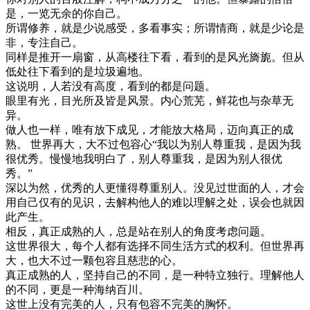
是，一览无余的你自己。
所谓修养，就是少说感受，多看事实；所谓情商，就是少论是
非，专注自己。
同样是推开一扇窗，从高楼往下看，看到的是风光旖旎。但从
低处往下看到的是垃圾遍地。
这说明，人若没有高度，看到的都是问题。
眼里有光，目光所及皆是风景。内心荒芜，鲜花也与杂草无
异。
做人也一样，唯有放下成见，才能放大格局，迈向真正的成
熟。 世界再大，大不过包容心“我以为别人尊重我，是因为我
很优秀。慢慢地我明白了，别人尊重我，是因为别人很优
秀。”
深以为然，优秀的人更懂得尊重别人。没见过世面的人，才会
用自己仅有的见识，去解构他人的难以理解之处，误会也就因
此产生。
相反，真正成熟的人，总是站在别人的角度考虑问题。
这世界很大，每个人都有选择不同生活方式的权利。但世界再
大，也大不过一颗包容且慈悲的心。
真正成熟的人，坚持自己的不同，是一种特立独行。理解他人
的不同，更是一种海纳百川。
这世上没有完美的人，只有包容不完美的胸怀。