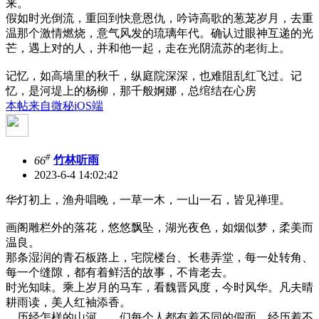
来。
假如时光倒流，重回到快意恩仇，吟诗高歌的葱茏岁月，去重
温那个激情燃烧，意气风发的琉璃年代。确认过眼神互递的光
芒，遇上对的人，并和他一起，走在光阴流苏的老街上。
记忆，如高墙里的秋千，纵庭院深深，也难阻乱红飞过。记
忆，是河堤上的杨柳，那千般婀娜，总绾结在心房
本帖来自微秘iOS端
#
66
竹林听雨
2023-6-4 14:02:42
华灯初上，渔舟唱晚，一草一木，一山一石，皆见禅理。
画阁雕栏外的落花，悠悠飘坠，湖光夜色，如烟似梦，柔美而
温良。
那条湿润的青石板路上，宅院楼台、长巷弄堂，每一处转角、
每一个缝隙，都有着鲜活的故事，不肯老去。
时光知味。乘上岁月的马车，看魏晋风度，今时风华。凡夫晴
耕雨读，美人红袖添香。
，历经怎样的山河， 们每个人都有着不同的假面，经历着不