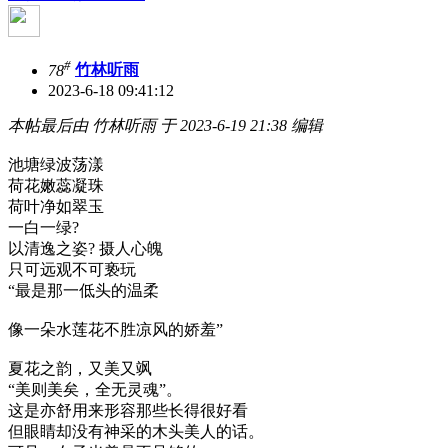
#
78
竹林听雨
2023-6-18 09:41:12
本帖最后由 竹林听雨 于 2023-6-19 21:38 编辑
池塘绿波荡漾
荷花嫩蕊凝珠
荷叶净如翠玉
一白一绿?
以清逸之姿? 摄人心魄
只可远观不可亵玩
“最是那一低头的温柔
像一朵水莲花不胜凉风的娇羞”
夏花之韵，又美又飒
“美则美矣，全无灵魂”。
这是亦舒用来形容那些长得很好看
但眼睛却没有神采的木头美人的话。