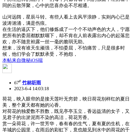
同的云散萍聚，心中的悲喜亦会不尽相通。
山河远阔，星辰斗转。有些人看上去风平浪静，实则内心已是
波涛汹涌，满是伤痕。
在生活的逼仄下，他们修炼成了一个个不动声色的大人，宁愿
把所有的委屈都默默咽下，却不肯在人前表露出内心的起落悲
欢，亦不随意袒露一丝一毫的脆弱无助。
想来，没有谁天生顽强，不怕委屈，不怕痛苦，只是很多时
候，他们学会了默默承受，不抱怨，
本帖来自微秘iOS端
#
67
竹林听雨
2023-6-4 14:03:18
荷花，映入眼帘的是接天莲叶无穷碧，映日荷花别样红的夏日
美，整个夏天都有她的沁香。
对荷花的独爱数不胜数，既见亭亭玉立，香远益清的女子，又
见君子的出淤泥而不染的高洁，荷花芳香。
赏一朵荷花，许一世芳华，春有春的生气，夏有夏的生机，在
羊城的公园里，在雨后的彩虹下，竟也能见到水中的荷花的千