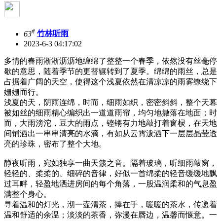
#
63
竹林听雨
2023-6-3 04:17:02
多情的春雨淅淅沥沥地缠绵了整整一个春季，依然没有丝毫停
歇的意思，随着季节的更替辗转到了夏季。绵绵的雨丝，总是
占据着广阔的天空，使得这个浅夏依然在清凉凉的雨雾缭绕下
姗姗而行。
浅夏的天，阴雨连绵，时而，细雨如织，密密斜斜，整个天幕
被如丝的细雨精心编织出一道道雨帘，均匀地撒落在地面；时
而，大雨滂沱，豆大的雨点，铿锵有力地敲打着窗棂，在天地
间铺洒出一串串清亮的水滴，有如从云霄泼洒下一层层晶莹透
亮的珍珠，密布了整个大地。
静夜听雨，宛如独享一曲天籁之音。隔着玻璃，听细雨敲窗，
轻轻的、柔柔的、细碎的音律，好似一首绵柔的轻音缓缓地飘
过耳畔，轻盈地洒进房间的每个角落，一股温润柔和的气息盈
满整个身心。
寻着温和的灯光，沏一壶清茶，捧在手，暖暖的茶水，传递着
温和舒适的余温；淡淡的茶香，弥漫在唇边，温馨而惬意。一