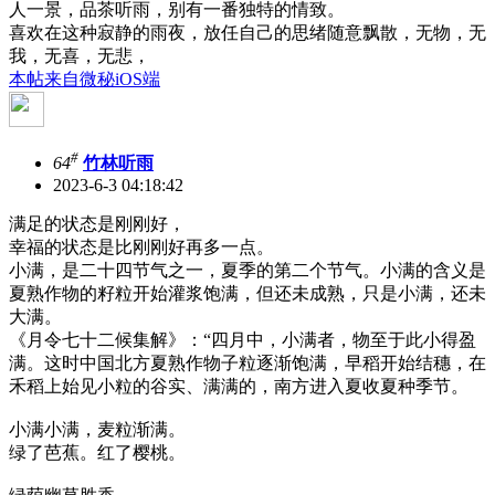
人一景，品茶听雨，别有一番独特的情致。
喜欢在这种寂静的雨夜，放任自己的思绪随意飘散，无物，无
我，无喜，无悲，
本帖来自微秘iOS端
#
64
竹林听雨
2023-6-3 04:18:42
满足的状态是刚刚好，
幸福的状态是比刚刚好再多一点。
小满，是二十四节气之一，夏季的第二个节气。小满的含义是
夏熟作物的籽粒开始灌浆饱满，但还未成熟，只是小满，还未
大满。
《月令七十二候集解》：“四月中，小满者，物至于此小得盈
满。这时中国北方夏熟作物子粒逐渐饱满，早稻开始结穗，在
禾稻上始见小粒的谷实、满满的，南方进入夏收夏种季节。
小满小满，麦粒渐满。
绿了芭蕉。红了樱桃。