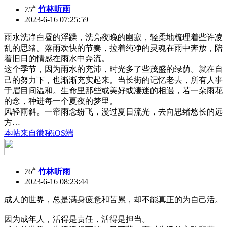
#
75
竹林听雨
2023-6-16 07:25:59
雨水洗净白昼的浮躁，洗亮夜晚的幽寂，轻柔地梳理着些许凌
乱的思绪。落雨欢快的节奏，拉着纯净的灵魂在雨中奔放，陪
着旧日的情感在雨水中奔流。
这个季节，因为雨水的充沛，时光多了些茂盛的绿荫。就在自
己的努力下，也渐渐充实起来。当长街的记忆老去，所有人事
于眉目间温和。生命里那些或美好或凄迷的相遇，若一朵雨花
的念，种进每一个夏夜的梦里。
风轻雨斜。一帘雨念纷飞，漫过夏日流光，去向思绪悠长的远
方…
本帖来自微秘iOS端
#
76
竹林听雨
2023-6-16 08:23:44
成人的世界，总是满身疲惫和苦累，却不能真正的为自己活。
因为成年人，活得是责任，活得是担当。