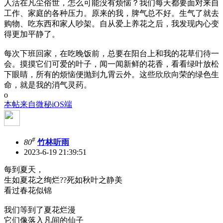
人活在凡尘俗世，怎么可能没有烦恼？我们每天都要面对来自
工作、家庭的各种压力。原来的我，脾气总不好。生气了就去
购物、吃东西和家人吵架。自从爱上养花之后，我发现内心变
得更加平静了。
每次下班回家，在吃晚饭前，总要在阳台上和我的花草们待一
会。摸摸它们可爱的叶子，闻一闻新鲜的花香，看看绿叶放松
下眼睛，所有的烦恼便抛到九霄云外。这些欣欣向荣的绿色生
命，就是我的消气灵药。
o
本帖来自微秘iOS端
#
80
竹林听雨
2023-6-19 21:39:51
每到夏天，
生如夏花之绚烂??死如秋叶之静美
看过春花似锦
我们等到了夏花烂漫
它们像落入凡间的仙子