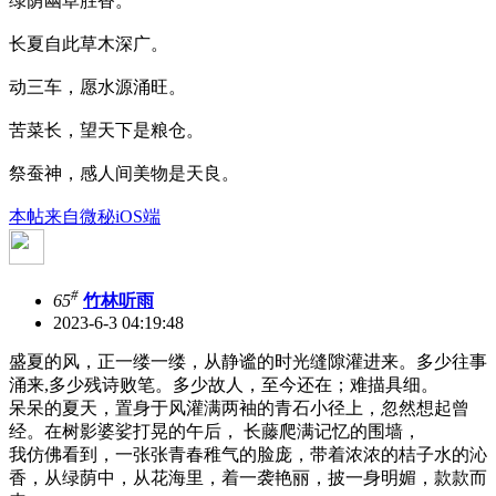
绿荫幽草胜香。
长夏自此草木深广。
动三车，愿水源涌旺。
苦菜长，望天下是粮仓。
祭蚕神，感人间美物是天良。
本帖来自微秘iOS端
#
65
竹林听雨
2023-6-3 04:19:48
盛夏的风，正一缕一缕，从静谧的时光缝隙灌进来。多少往事
涌来,多少残诗败笔。多少故人，至今还在；难描具细。
呆呆的夏天，置身于风灌满两袖的青石小径上，忽然想起曾
经。在树影婆娑打晃的午后， 长藤爬满记忆的围墙，
我仿佛看到，一张张青春稚气的脸庞，带着浓浓的桔子水的沁
香，从绿荫中，从花海里，着一袭艳丽，披一身明媚，款款而