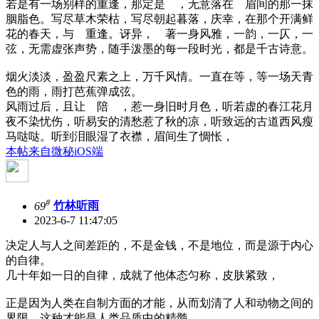
若是有一场别样的重逢，那定是 ，无意落在 眉间的那一抹
胭脂色。写尽草木荣枯，写尽朝起暮落，庆幸，在那个开满鲜
花的春天，与 重逢。讶异， 著一身风雅，一韵，一仄，一
弦，无需虚张声势，随手泼墨的每一段时光，都是千古诗意。
烟火淡淡，盈盈尺素之上，万千风情。一直在等，等一场天青
色的雨，雨打芭蕉弹成弦。
风雨过后，且让 陪 ，惹一身旧时月色，听若虚的春江花月
夜不染忧伤，听易安的清愁惹了秋的凉，听致远的古道西风瘦
马哒哒。听到泪眼湿了衣襟，眉间生了惆怅，
本帖来自微秘iOS端
#
69
竹林听雨
2023-6-7 11:47:05
决定人与人之间差距的，不是金钱，不是地位，而是源于内心
的自律。
几十年如一日的自律，成就了他体态匀称，皮肤紧致，
正是因为人类在自制方面的才能，从而划清了人和动物之间的
界限，这种才能是人类品质中的精髓。