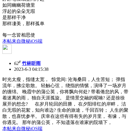
如同幽幽荷塘里
浮起的朵朵无瑕
是那样干净
那样凄美，那样孤单
每一念皆相思使
本帖来自微秘iOS端
#
62
竹林听雨
2023-6-3 04:15:38
时光太瘦，指缝太宽， 惊觉间: 沧海桑田，人生苦短； 弹指
流年，拂尘歌散。 轻触心弦， 绕指的情愫，演绎了一场岁月
的缠绵。 晚霞中的蒲公英，你将飘向何处? 带着倦怠的风，带
着迷离的雨， 独自天涯孤旋。 是情景交融的呢喃? 还是徐徐
展开的想念? 在岁月轮回的田塍， 在夕阳绯红的岸畔， 洁
白无瑕的花絮，知向谁边? 生命的旅途，千回百转； 人生的聚
散，也喜忧参半。 庆幸在这些有得有失的岁月里， 有缘，与
你遇见。 那年的蒲公英， 不知遗落在谁家的院墙下，
本帖来自微秘iOS端