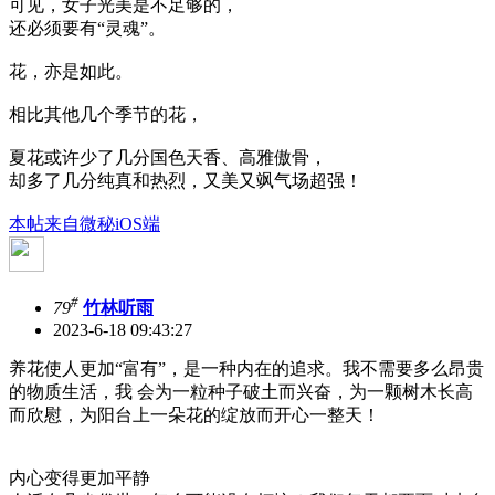
可见，女子光美是不足够的，
还必须要有“灵魂”。
花，亦是如此。
相比其他几个季节的花，
夏花或许少了几分国色天香、高雅傲骨，
却多了几分纯真和热烈，又美又飒气场超强！
本帖来自微秘iOS端
#
79
竹林听雨
2023-6-18 09:43:27
养花使人更加“富有”，是一种内在的追求。我不需要多么昂贵
的物质生活，我 会为一粒种子破土而兴奋，为一颗树木长高
而欣慰，为阳台上一朵花的绽放而开心一整天！
内心变得更加平静