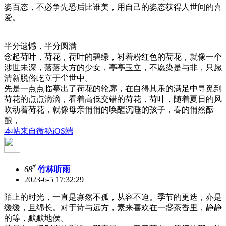
姿百态，不必争先恐后比谁美，用自己的姿态获得人世间的喜
爱。
半分遗憾，半分圆满
念起荷叶，荷花，荷叶的碧绿，衬着粉红色的荷花，就像一个
涉世未深，落落大方的少女，亭亭玉立，不愿染是与非，只愿
清新脱俗屹立于尘世中。
先是一点点临摹出了荷花的轮廓，在自得其乐的满足中寻觅到
荷花的点点滴滴，看着高低交错的荷花，荷叶，随着夏日的风
吹动着荷花，就像母亲悄悄的唤醒沉睡的孩子，春的悄然酝
酿，
本帖来自微秘iOS端
#
68
竹林听雨
2023-6-5 17:32:29
陌上的时光，一直是寡然不孤，从容不迫。季节的更迭，亦是
缓缓，且绵长。对于诗与远方，素来喜欢在一盏茶香里，静静
的等，默默地侯。