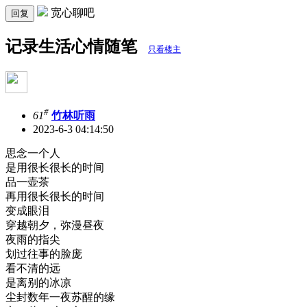
宽心聊吧
回复
记录生活心情随笔
只看楼主
#
61
竹林听雨
2023-6-3 04:14:50
思念一个人
是用很长很长的时间
品一壶茶
再用很长很长的时间
变成眼泪
穿越朝夕，弥漫昼夜
夜雨的指尖
划过往事的脸庞
看不清的远
是离别的冰凉
尘封数年一夜苏醒的缘