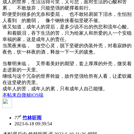
成人的世界，生活活得可笑，又可悲，面对生活的心酸和苦
累， 不敢放弃，只能坚强的硬撑着前行。
即便受到很多的无奈和委屈， 也不敢轻易留下泪水，生怕别
人看到 的脆弱， 像个钢铁侠看似坚硬不催。
谁又知道，成年人的背后，是多少说不出的伤悲和流年心酸。
和着眼泪，吞下生活的苦，只为给家人和所爱的人一个安稳
幸福的家，这是成年人的责任。
当黑夜来临， 放空心灵，脱下坚硬的伪装外壳，对着寂静的
夜色，饮一杯夜的酒，释放一下一天的疲惫。
当黎明来临， 又带着美好的期望，套上厚厚的外壳，微笑着
走进新的一天里。
继续与这个冗杂的世界斡旋，故作坚强给所有人看，让柔软藏
在这坚硬的壳里。
成年人的苦，成年人的累，只有成年人自己能懂。
本帖来自微秘iOS端
#
77
竹林听雨
2023-6-18 09:39:54