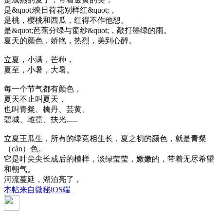
是&quot;映日荷花别样红&quot;，
是桃，樱桃和西瓜，红得不作他想。
是&quot;芭蕉分绿与窗纱&quot;，敲打墨绿的雨。
夏天的颜色，娇艳，热烈，美到心醉。
立夏，小满，芒种，
夏至，小暑，大暑。
每一个节气都有颜色，
夏天不止叫夏天，
也叫青粲、檎丹、芸黄、
碧城、雌霓、扶光......
立夏王瓜生，所有的绿竞相生长，夏之初的颜色，就是青粲
（càn）色。
它是叶尖尖长成后的模样，淡绿莹莹，嫩嫩的，带着无尽希望
和朝气。
河流蔓延，湖泊亮了，
本帖来自微秘iOS端