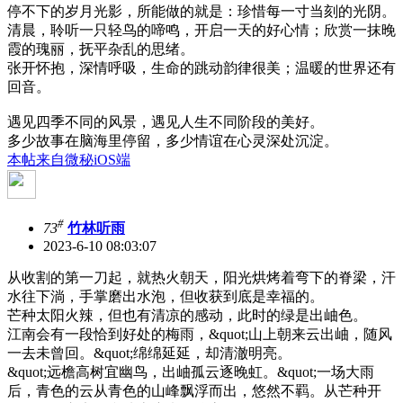
停不下的岁月光影，所能做的就是：珍惜每一寸当刻的光阴。
清晨，聆听一只轻鸟的啼鸣，开启一天的好心情；欣赏一抹晚
霞的瑰丽，抚平杂乱的思绪。
张开怀抱，深情呼吸，生命的跳动韵律很美；温暖的世界还有
回音。
遇见四季不同的风景，遇见人生不同阶段的美好。
多少故事在脑海里停留，多少情谊在心灵深处沉淀。
本帖来自微秘iOS端
#
73
竹林听雨
2023-6-10 08:03:07
从收割的第一刀起，就热火朝天，阳光烘烤着弯下的脊梁，汗
水往下淌，手掌磨出水泡，但收获到底是幸福的。
芒种太阳火辣，但也有清凉的感动，此时的绿是出岫色。
江南会有一段恰到好处的梅雨，&quot;山上朝来云出岫，随风
一去未曾回。&quot;绵绵延延，却清澈明亮。
&quot;远檐高树宜幽鸟，出岫孤云逐晚虹。&quot;一场大雨
后，青色的云从青色的山峰飘浮而出，悠然不羁。从芒种开