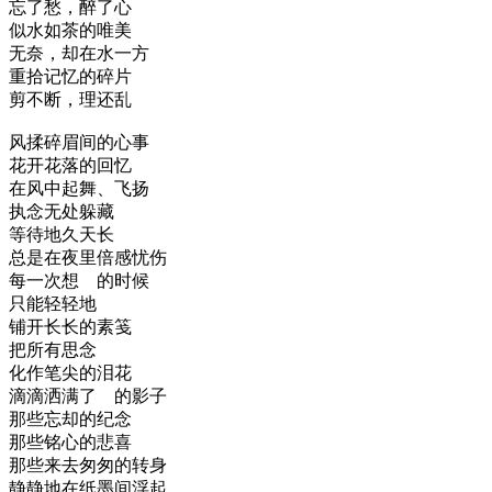
忘了愁，醉了心
似水如茶的唯美
无奈，却在水一方
重拾记忆的碎片
剪不断，理还乱
风揉碎眉间的心事
花开花落的回忆
在风中起舞、飞扬
执念无处躲藏
等待地久天长
总是在夜里倍感忧伤
每一次想 的时候
只能轻轻地
铺开长长的素笺
把所有思念
化作笔尖的泪花
滴滴洒满了 的影子
那些忘却的纪念
那些铭心的悲喜
那些来去匆匆的转身
静静地在纸墨间浮起