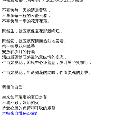
本帖最后由 竹林听雨 于 2023-6-19 21:36 编辑
不辜负每一天的清晨黄昏，
不辜负每一程的云舒云卷，
不辜负每一季的花开花落。
既然生，就应该像夏花那般绚烂，
既然爱，就应该深情而热烈地爱着。
携一抹夏花的馨香，
安放在岁月的行囊，
活出最蓬勃旺盛最恣意纵情的姿态，
生当如夏花，困境中心怀善意，岁月里带笑前行；
生当如夏花，生命如花的韵味，伴着灵魂的芳香。
我相信自己
生来如同璀璨的夏日之花
不凋不败，妖冶如火
承受心跳的负荷和呼吸的累赘
本帖来自微秘iOS端