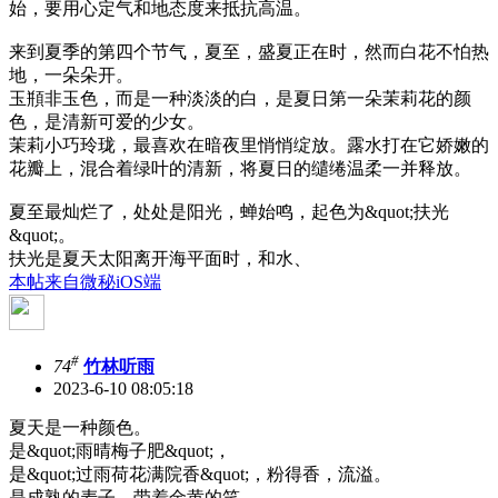
始，要用心定气和地态度来抵抗高温。
来到夏季的第四个节气，夏至，盛夏正在时，然而白花不怕热
地，一朵朵开。
玉頩非玉色，而是一种淡淡的白，是夏日第一朵茉莉花的颜
色，是清新可爱的少女。
茉莉小巧玲珑，最喜欢在暗夜里悄悄绽放。露水打在它娇嫩的
花瓣上，混合着绿叶的清新，将夏日的缱绻温柔一并释放。
夏至最灿烂了，处处是阳光，蝉始鸣，起色为&quot;扶光
&quot;。
扶光是夏天太阳离开海平面时，和水、
本帖来自微秘iOS端
#
74
竹林听雨
2023-6-10 08:05:18
夏天是一种颜色。
是&quot;雨晴梅子肥&quot;，
是&quot;过雨荷花满院香&quot;，粉得香，流溢。
是成熟的麦子，带着金黄的笑，