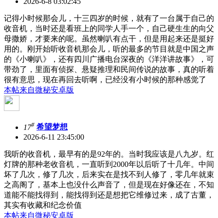
2026-6-8 03:02:45
记得小时候那会儿，十三四岁的时候，就有了一台属于自己的
收音机，当时还是看班上的同学人手一个，自己硬生生的向父
母撒娇，才要来的呢。虽然喇叭有点干，但是用起来还是挺好
用的。刚开始听收音机那会儿，听的最多的节目就是中国之声
的《小喇叭》，还有四川广播电台深夜的《洋洋讲故事》，可
带劲了，里面有侦探、悬疑推理和民间传说的故事，真的听着
很有意思，现在再回去听啊，已经没有小时候的那种感觉了
本帖来自微秘安卓版
#
17
希望梦想
2026-6-11 23:45:00
我听的收音机，最早有的是92年的。当时我应该是八九岁。红
灯牌的那种老收音机，一直听到2000年以后听了十几年。中间
坏了几次，修了几次，后来实在是找不到人修了，零几年就束
之高阁了，基本上也没什么声音了，但是现在好像还在，不知
道能不能找得到，能找得到还是想把它维修过来，成了古董，
其实有收藏和纪念价值
本帖来自微秘安卓版