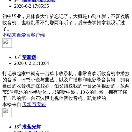
14
推拿店用品艾绒
2026-6-2 17:05:35
初中毕业，具体多大年龄忘记了，大概是15到16岁，不喜欢听
收音机，也就刚看不到那两年听了，后来去学推拿就没听过
了。
本帖来自爱盲客户端
#
15
留新辉
2026-6-2 21:10:04
打记事起家中就有一台单卡收录机，非常喜欢听收音机中播放
的音乐，评书小说与曲艺，以及广播剧和电影录音剪辑，拥有
自己的收音机是在12岁，伯父赠送我的一台还算很新的，放两
节5号电池的小半导体，只能听中波，18岁的时候，拥有了属
于自己的第一台石波段电视伴音收音机，凯龙牌的
本楼来自
天坦百宝箱
#
16
湛蓝光辉