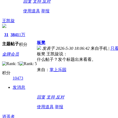
回复
支持
反对
使用道具
举报
王凯旋
31
3841
1万
板凳
主题
帖子
积分
发表于 2026-5-30 18:06:42
来自手机
|
只
板凳 王凯旋说：
金牌会员
什么帖子？发个标题出来看看。
来自：
掌上乐园
积分
10473
发消息
回复
支持
反对
使用道具
举报
逍遥者