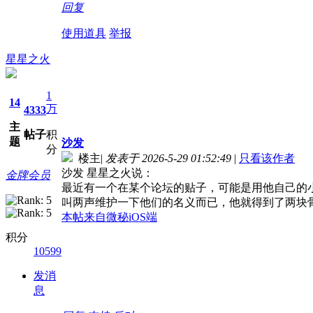
回复
使用道具
举报
星星之火
1
14
万
4333
主
帖子
积
题
沙发
分
楼主
|
发表于 2026-5-29 01:52:49
|
只看该作者
沙发 星星之火说：
金牌会员
最近有一个在某个论坛的贴子，可能是用他自己的
叫两声维护一下他们的名义而已，他就得到了两块
本帖来自微秘iOS端
积分
10599
发消
息