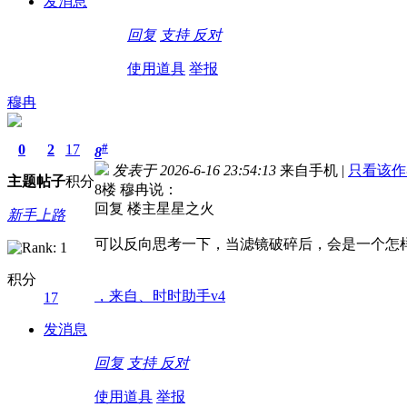
发消息
回复
支持
反对
使用道具
举报
穆冉
#
0
2
17
8
发表于 2026-6-16 23:54:13
来自手机
|
只看该作
主题
帖子
积分
8楼 穆冉说：
回复 楼主星星之火
新手上路
可以反向思考一下，当滤镜破碎后，会是一个怎
积分
，来自、时时助手v4
17
发消息
回复
支持
反对
使用道具
举报