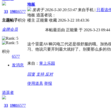
地板
发表于 2026-5-30 20:53:47
来自手机
|
只看该
33
1981
6577
地板 逍遥者说：
主题
帖子
积分
楼主 正能量 收藏 2026-3-22 18:43:36
金牌会员
本帖最后由 正能量 于 2026-3-23 09:44
这个雷霆AV棒闪电三代还是很舒服的哦。加热
习。他说只要开到最大就好了。别要那么多的功
积分
6577
来自：
掌上乐园
发消息
回复
支持
反对
使用道具
举报
逍遥者
33
1981
6577