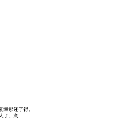
能量那还了得。
人了。意