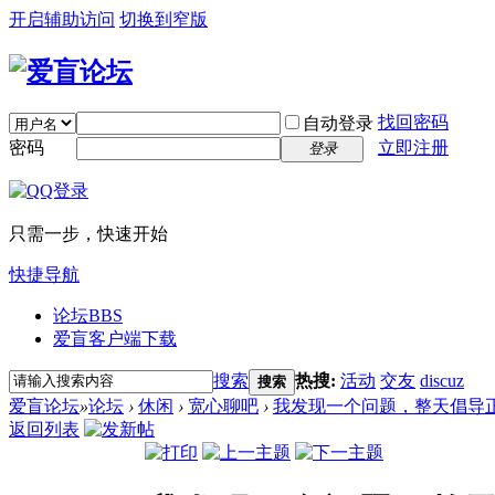
开启辅助访问
切换到窄版
找回密码
自动登录
密码
立即注册
登录
只需一步，快速开始
快捷导航
论坛
BBS
爱盲客户端下载
搜索
热搜:
活动
交友
discuz
搜索
爱盲论坛
»
论坛
›
休闲
›
宽心聊吧
›
我发现一个问题，整天倡导正
返回列表