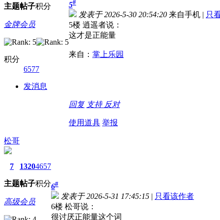
#
5
主题
帖子
积分
发表于 2026-5-30 20:54:20
来自手机
|
只
金牌会员
5楼 逍遥者说：
这才是正能量
来自：
掌上乐园
积分
6577
发消息
回复
支持
反对
使用道具
举报
松哥
7
1320
4657
主题
帖子
积分
#
6
发表于 2026-5-31 17:45:15
|
只看该作者
高级会员
6楼 松哥说：
很讨厌正能量这个词