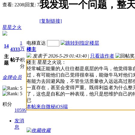
我发现一个问题，整
查看:
2208
|
回复:
7
[复制链接]
星星之火
1
电梯直达
14
万
4333
楼主
发表于 2026-5-29 01:43:40
|
只看该作者
主
帖子
积
楼主 星星之火说：
题
分
经常喊正能量的人往往都是底层的牛马，他觉得靠
过，有可能他们自己觉得很幸福，能做牛马对他们
金牌会员
有能力去回避风险，不管生活质量收入远远高过那
一直存在，甚至会变得严重。既得利益者为什么整
了，这也是自私的一种表现，他只是想维护自己的
已
积分
本帖来自微秘iOS端
10599
发消
息
收藏