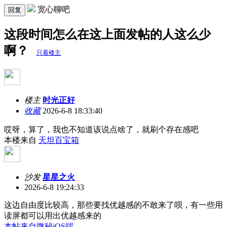
宽心聊吧
回复
这段时间怎么在这上面发帖的人这么少
啊？
只看楼主
楼主
时光正好
收藏
2026-6-8 18:33:40
哎呀，算了，我也不知道该说点啥了，就刷个存在感吧
本楼来自
天坦百宝箱
沙发
星星之火
2026-6-8 19:24:33
这边自由度比较高，那些要找优越感的不敢来了呗，有一些用
读屏都可以用出优越感来的
本帖来自微秘iOS端