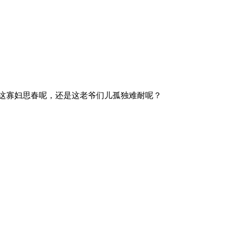
这寡妇思春呢，还是这老爷们儿孤独难耐呢？