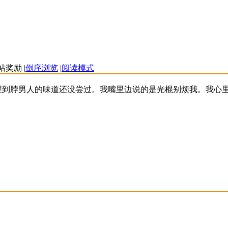
|
倒序浏览
|
阅读模式
埋到脖男人的味道还没尝过。我嘴里边说的是光棍别烦我。我心