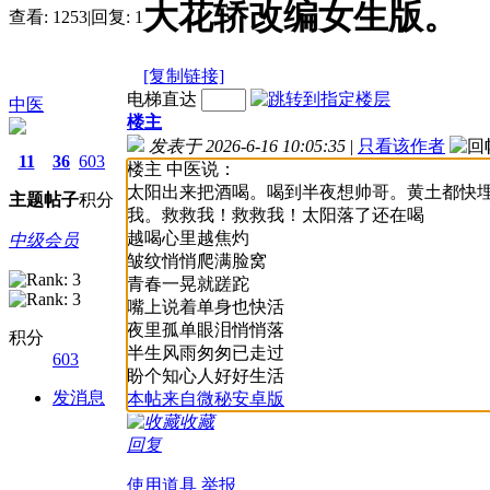
大花轿改编女生版。
查看:
1253
|
回复:
1
[复制链接]
电梯直达
中医
楼主
发表于 2026-6-16 10:05:35
|
只看该作者
11
36
603
楼主 中医说：
太阳出来把酒喝。喝到半夜想帅哥。黄土都快
主题
帖子
积分
我。救救我！救救我！太阳落了还在喝
越喝心里越焦灼
中级会员
皱纹悄悄爬满脸窝
青春一晃就蹉跎
嘴上说着单身也快活
夜里孤单眼泪悄悄落
积分
半生风雨匆匆已走过
603
盼个知心人好好生活
发消息
本帖来自微秘安卓版
收藏
回复
使用道具
举报