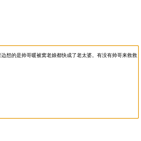
里边想的是帅哥暖被窝老娘都快成了老太婆。有没有帅哥来救救