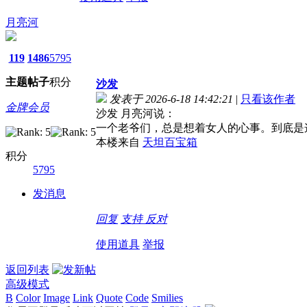
月亮河
119
1486
5795
主题
帖子
积分
沙发
发表于 2026-6-18 14:42:21
|
只看该作者
金牌会员
沙发 月亮河说：
一个老爷们，总是想着女人的心事。到底是
本楼来自
天坦百宝箱
积分
5795
发消息
回复
支持
反对
使用道具
举报
返回列表
高级模式
B
Color
Image
Link
Quote
Code
Smilies