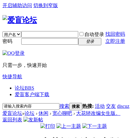
开启辅助访问
切换到窄版
找回密码
自动登录
密码
立即注册
登录
只需一步，快速开始
快捷导航
论坛
BBS
爱盲客户端下载
搜索
热搜:
活动
交友
discuz
搜索
爱盲论坛
»
论坛
›
休闲
›
宽心聊吧
›
大花轿改编女生版。
返回列表