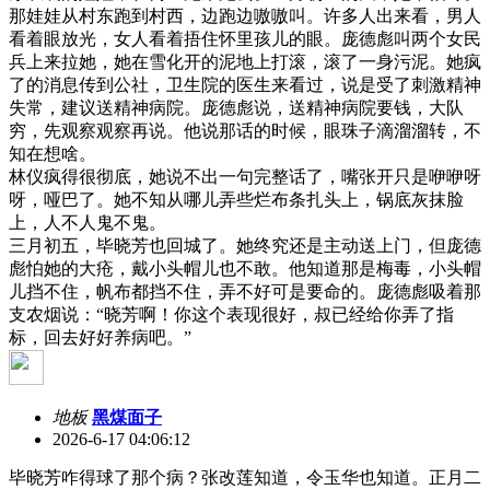
那娃娃从村东跑到村西，边跑边嗷嗷叫。许多人出来看，男人
看着眼放光，女人看着捂住怀里孩儿的眼。庞德彪叫两个女民
兵上来拉她，她在雪化开的泥地上打滚，滚了一身污泥。她疯
了的消息传到公社，卫生院的医生来看过，说是受了刺激精神
失常，建议送精神病院。庞德彪说，送精神病院要钱，大队
穷，先观察观察再说。他说那话的时候，眼珠子滴溜溜转，不
知在想啥。
林仪疯得很彻底，她说不出一句完整话了，嘴张开只是咿咿呀
呀，哑巴了。她不知从哪儿弄些烂布条扎头上，锅底灰抹脸
上，人不人鬼不鬼。
三月初五，毕晓芳也回城了。她终究还是主动送上门，但庞德
彪怕她的大疮，戴小头帽儿也不敢。他知道那是梅毒，小头帽
儿挡不住，帆布都挡不住，弄不好可是要命的。庞德彪吸着那
支农烟说：“晓芳啊！你这个表现很好，叔已经给你弄了指
标，回去好好养病吧。”
地板
黑煤面子
2026-6-17 04:06:12
毕晓芳咋得球了那个病？张改莲知道，令玉华也知道。正月二