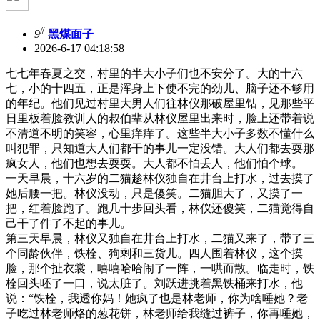
#
9
黑煤面子
2026-6-17 04:18:58
七七年春夏之交，村里的半大小子们也不安分了。大的十六
七，小的十四五，正是浑身上下使不完的劲儿、脑子还不够用
的年纪。他们见过村里大男人们往林仪那破屋里钻，见那些平
日里板着脸教训人的叔伯辈从林仪屋里出来时，脸上还带着说
不清道不明的笑容，心里痒痒了。这些半大小子多数不懂什么
叫犯罪，只知道大人们都干的事儿一定没错。大人们都去耍那
疯女人，他们也想去耍耍。大人都不怕丢人，他们怕个球。
一天早晨，十六岁的二猫趁林仪独自在井台上打水，过去摸了
她后腰一把。林仪没动，只是傻笑。二猫胆大了，又摸了一
把，红着脸跑了。跑几十步回头看，林仪还傻笑，二猫觉得自
己干了件了不起的事儿。
第三天早晨，林仪又独自在井台上打水，二猫又来了，带了三
个同龄伙伴，铁栓、狗剩和三货儿。四人围着林仪，这个摸
脸，那个扯衣裳，嘻嘻哈哈闹了一阵，一哄而散。临走时，铁
栓回头呸了一口，说太脏了。刘跃进挑着黑铁桶来打水，他
说：“铁栓，我透你妈！她疯了也是林老师，你为啥唾她？老
子吃过林老师烙的葱花饼，林老师给我缝过裤子，你再唾她，