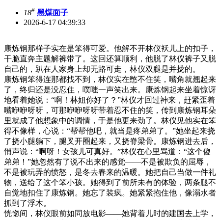
#
18
黑煤面子
2026-6-17 04:39:33
康炼钢那样子实在是笨得可爱。他解不开林仪袄儿上的扣子，
干脆直奔主题解裤带了。这回还算顺利，他脱了林仪裤子又脱
自己的，趴在人家身上却无路可走，林仪双腿是并拢的。
康炼钢笨得连那都找不到，林仪实在憋不住笑，嘴角就翘起来
了，终归还是没忍住，噗嗤一声笑出来。康炼钢起来坐着惊讶
地看着她说：“啊！林姐你好了？”林仪才回过神来，赶紧歪着
嘴咿咿呀呀，可那咿咿呀呀带着忍不住的笑，传到康炼钢耳朵
里就成了他想象中的调情，于是他更来劲了。林仪见他实在笨
得不像样，心说：“帮帮他吧，就当是疼弟弟了。”她坐起来挠
了挠小腿躺下，腿叉开圈起来，又挠脊梁骨。康炼钢进去后，
悄声说：“啊呀！女孩儿可真好。”林仪在心里骂道：“这个傻
弟弟！”她忽然有了说不出来的感觉——不是被欺负的屈辱，
不是被玩弄的愤怒，是冬去春来的温暖。她把自己当做一件礼
物，送给了这个笨小孩。她得到了前所未有的体验，两条腿不
自觉地扣住了康炼钢。她忘了装疯。她紧紧抱住他，像溺水者
抓到了浮木。
恍惚间，林仪眼前如同放电影——她背着儿时的建国去上学，