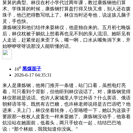
舅舅的典型。林仪在村小学代过两年课，教过康炼钢他们算
术。学珠算的时候，康炼钢打算盘打得又快又准，别人还在拨
珠子，他已把得数写纸上了。林仪当时还夸他，说这孩儿脑子
灵，手也快。
康炼钢没和他们结伴来耍林仪，他是独自来的。五月初七晚饭
后，林仪枕被子躺炕上想着再也见不到的亲人流泪。她听见有
人走近，赶紧坐起来歪了头，嘴一咧，口水从嘴角淌下来，开
始咿咿呀呀说那没人能听懂的话。
#
16
黑煤面子
2026-6-17 04:35:31
来人是康炼钢，他将门推开一条缝，站门口看，虽然电灯亮
着，可只看到个背影，但他听到林仪说话了。对，康炼钢觉得
林仪那就是说话。也许人家城里人学过外语？什么英语、俄语
朝鲜语等等。既然有古巴糖，也许林老师说得是古巴语吧？他
进来，关上门，林仪坐着转身，心里咯噔一下，她以为这孩子
要跟那一枚枚人皮畜生一样来耍她了。康炼钢没动手，他靠着
炕沿站在她面前，低着头，两只手铰在一起，结结巴巴地
说：“那个林姐，我我知道你没疯。”