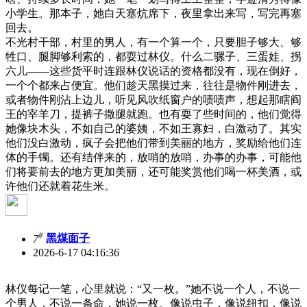
小学生。那本子，她白天塞炕席下，夜里拿出来写，写完再塞
回去。
不光村干部，村里的男人，有一个算一个，只要胆子够大、够
牲口、腿脚够利索的，都耍过林仪。什么二骡子、三蛋娃、拐
六儿——这些货平时连跟林仪说话的资格都没有，现在倒好，
一个个都来占便宜。他们趁天黑摸过来，往往是物件刚进去，
或者物件刚沾上边儿，听见风吹纸窗户的啧啧声，想起那瞎阎
王的宰羊刀，提裤子撒腿就跑。也有耍了些时间的，他们觉得
她像块木头，不如自己的婆姨，不如王寡妇，白激动了。其实
他们没白激动，疯子会把他们带到美丽的地方，奖励给他们连
体的手镯。还有结伴来的，放哨的放哨，办事的办事，可能他
们将要前去的地方更加美丽，还可能奖赏他们喝一杯美酒，或
许他们还就着花生米。
#
7
黑煤面子
2026-6-17 04:16:36
林仪每记一笔，心里就说：“又一枚。”她不说一个人，不说一
个男人，不说一条命，她说一枚。像说虫子，像说纽扣，像说