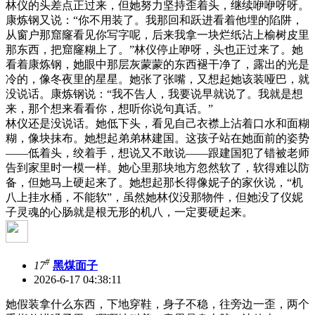
林仪的头差点正过来，但她努力坚持歪着头，继续咿咿呀呀。
康炼钢又说：“你不用装了。我那回和跃进看着他埋的陷阱，
从窗户那窟窿看见你写字呢，后来我拿一块烂纸沾上榆树皮里
那东西，把窟窿糊上了。”林仪停止咿呀，头也正过来了。她
看着康炼钢，她眼中那层灰蒙蒙的东西褪干净了，露出的光是
冷的，像冬夜里的星星。她张了张嘴，又想起她该装哑巴，就
没说话。康炼钢说：“我不告人，我要说早就说了。我就是想
来，那个想来看看你，想听你说句真话。”
林仪还是没说话。她低下头，看见自己衣襟上沾着口水和面糊
糊，像块抹布。她想起弟弟林建国。这孩子站在她面前的姿势
——低着头，绞着手，想说又不敢说——跟建国犯了错被老师
告到家里时一模一样。她心里那块地方忽然软了，软得难以防
备，但她马上硬起来了。她想起那长得像妮子的家伙说，“机
八上挂水桶，不能软”，虽然她林仪没那物件，但她没了仪妮
子灵魂的心肠就是根无形的机八，一定要硬起来。
#
17
黑煤面子
2026-6-17 04:38:11
她假装拿什么东西，下地穿鞋，身子不稳，往旁边一歪，两个