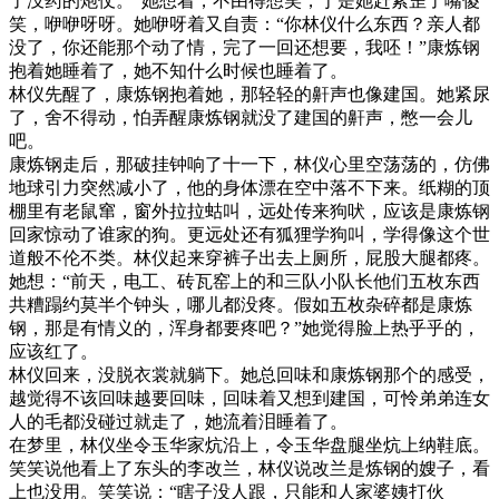
了没药的炮仗。”她想着，不由得想笑，于是她赶紧歪了嘴傻
笑，咿咿呀呀。她咿呀着又自责：“你林仪什么东西？亲人都
没了，你还能那个动了情，完了一回还想要，我呸！”康炼钢
抱着她睡着了，她不知什么时候也睡着了。
林仪先醒了，康炼钢抱着她，那轻轻的鼾声也像建国。她紧尿
了，舍不得动，怕弄醒康炼钢就没了建国的鼾声，憋一会儿
吧。
康炼钢走后，那破挂钟响了十一下，林仪心里空荡荡的，仿佛
地球引力突然减小了，他的身体漂在空中落不下来。纸糊的顶
棚里有老鼠窜，窗外拉拉蛄叫，远处传来狗吠，应该是康炼钢
回家惊动了谁家的狗。更远处还有狐狸学狗叫，学得像这个世
道般不伦不类。林仪起来穿裤子出去上厕所，屁股大腿都疼。
她想：“前天，电工、砖瓦窑上的和三队小队长他们五枚东西
共糟蹋约莫半个钟头，哪儿都没疼。假如五枚杂碎都是康炼
钢，那是有情义的，浑身都要疼吧？”她觉得脸上热乎乎的，
应该红了。
林仪回来，没脱衣裳就躺下。她总回味和康炼钢那个的感受，
越觉得不该回味越要回味，回味着又想到建国，可怜弟弟连女
人的毛都没碰过就走了，她流着泪睡着了。
在梦里，林仪坐令玉华家炕沿上，令玉华盘腿坐炕上纳鞋底。
笑笑说他看上了东头的李改兰，林仪说改兰是炼钢的嫂子，看
上也没用。笑笑说：“瞎子没人跟，只能和人家婆姨打伙