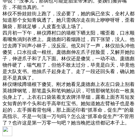
华说：“没事儿，那病也可能是胎里带来的。婆姨们搬弄嘴
舌，不能当真的。”
林仪不扮娃娃街上跑了，没必要了，她的疯已坐实，全村人都
知道那个女知青疯透了。她只需偶尔走在街上咿咿呀呀，歪着
脑袋，那就足够，人皮畜生该上场了。
四月初一下午，林仪蹲村口的墙根下晒太阳，嘴歪着，口水顺
着嘴角淌到衣襟上。庞德彪叼着烟路过，四下张望，没人。他
过去蹲下叫声小林子，没反应。他又叫了一声，林仪抬头冲他
傻笑，口水拉成一根丝。庞德彪伸左爪子捏脸蛋，又解开她扣
子，伸进爪子和了几下面。林仪还是傻笑，一动不动。庞德彪
物件硬了，喘气粗了，但他不敢太过分，毕竟是白天，毕竟他
是大队支书。他抽爪子起身走了。走了一段还回头看，确认她
是不是真疯了。
林仪继续蹲墙根下傻笑。刚才她看见庞德彪上衣左口袋上别着
英雄牌钢笔，那笔盖头和笔钩她认识，可惜那钢笔别在一枚臭
虫身上了。上衣右口袋装着支农牌洋旱烟，露着上面齐耳短发
女知青的半个头和右手高举红宝书。她知道她左臂袖子也是卷
起的，左手握着背包绳，那上面还印着“抓革命，促生产”的最
高指示。不是一句顶一万句吗？怎么这“抓革命促生产”不管用
了？也许这是第一万零一句吧？她当晚把这些都记本子上。