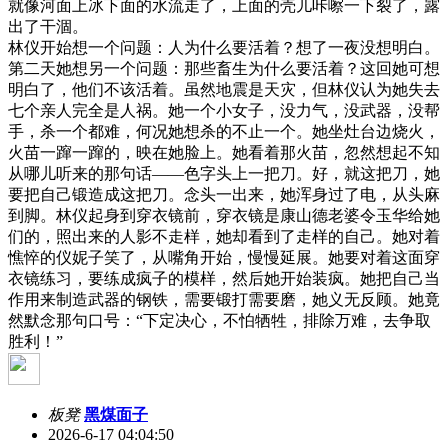
就像河面上冰下面的水流走了，上面的壳儿咔嚓一下裂了，露
出了干涸。
林仪开始想一个问题：人为什么要活着？想了一夜没想明白。
第二天她想另一个问题：那些畜生为什么要活着？这回她可想
明白了，他们不该活着。虽然地震是天灾，但林仪认为她失去
七个亲人完全是人祸。她一个小女子，没力气，没武器，没帮
手，杀一个都难，何况她想杀的不止一个。她坐灶台边烧火，
火苗一蹿一蹿的，映在她脸上。她看着那火苗，忽然想起不知
从哪儿听来的那句话——色字头上一把刀。好，就这把刀，她
要把自己锻造成这把刀。念头一出来，她浑身过了电，从头麻
到脚。林仪起身到穿衣镜前，穿衣镜是康山德老婆令玉华给她
们的，照出来的人影不走样，她却看到了走样的自己。她对着
憔悴的仪妮子笑了，从嘴角开始，慢慢延展。她要对着这面穿
衣镜练习，要练成疯子的模样，然后她开始装疯。她把自己当
作用来制造武器的钢铁，需要锻打需要磨，她义无反顾。她竟
然默念那句口号：“下定决心，不怕牺牲，排除万难，去争取
胜利！”
板凳
黑煤面子
2026-6-17 04:04:50