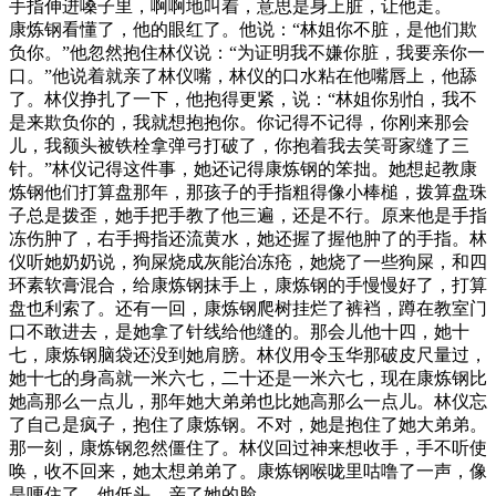
手指伸进嗓子里，啊啊地叫着，意思是身上脏，让他走。
康炼钢看懂了，他的眼红了。他说：“林姐你不脏，是他们欺
负你。”他忽然抱住林仪说：“为证明我不嫌你脏，我要亲你一
口。”他说着就亲了林仪嘴，林仪的口水粘在他嘴唇上，他舔
了。林仪挣扎了一下，他抱得更紧，说：“林姐你别怕，我不
是来欺负你的，我就想抱抱你。你记得不记得，你刚来那会
儿，我额头被铁栓拿弹弓打破了，你抱着我去笑哥家缝了三
针。”林仪记得这件事，她还记得康炼钢的笨拙。她想起教康
炼钢他们打算盘那年，那孩子的手指粗得像小棒槌，拨算盘珠
子总是拨歪，她手把手教了他三遍，还是不行。原来他是手指
冻伤肿了，右手拇指还流黄水，她还握了握他肿了的手指。林
仪听她奶奶说，狗屎烧成灰能治冻疮，她烧了一些狗屎，和四
环素软膏混合，给康炼钢抹手上，康炼钢的手慢慢好了，打算
盘也利索了。还有一回，康炼钢爬树挂烂了裤裆，蹲在教室门
口不敢进去，是她拿了针线给他缝的。那会儿他十四，她十
七，康炼钢脑袋还没到她肩膀。林仪用令玉华那破皮尺量过，
她十七的身高就一米六七，二十还是一米六七，现在康炼钢比
她高那么一点儿，那年她大弟弟也比她高那么一点儿。林仪忘
了自己是疯子，抱住了康炼钢。不对，她是抱住了她大弟弟。
那一刻，康炼钢忽然僵住了。林仪回过神来想收手，手不听使
唤，收不回来，她太想弟弟了。康炼钢喉咙里咕噜了一声，像
是哽住了，他低头，亲了她的脸。