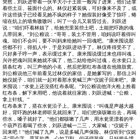
突然，刘跃进带着一伙半大小子土匪一般闯了进来，他们还拿
着些土豆、莜面什么的。林仪赶紧装疯，可好像来不及了，或
许这些孩子已经看见她不疯的样子？她假装好像受了惊吓，蜷
缩在炕上的墙角嗷嗷叫，叫了一会儿又装昏过去。刘跃进
说：“咱们吓着林姐了，给她兜里装些土吧，土能把吓跑的魂
儿带回来。”刘公粮说：“哥哥，装土不管用，咱妈说吓着得叫
魂。咱们不会叫，要不叫妈来给她叫一回魂吧。”康米囤说那
些都不行，得掐人中，于是刘跃进动手了。林仪疼得受不了，
只好鼻子哼一声，表示缓过来了。康米囤说缓过来也得叫魂，
兴许把魂叫回来她就不疯了，他二姑给他叫过魂，在水瓮口上
搭条红布，叫三声他的小名，然后把那红布条缝在他胳肢窝。
刘公粮说他三年前看见过林仪的家信，是她爹写的，那信上叫
她仪妮子，咱们就一起对着那水瓮喊三声“仪妮子回来吧”。康
米囤说：“水瓮上还没搭红布条呢。”刘公粮说他洋火枪上拴着
红布条，解下来用吧，他说着就往家跑，刘跃进喊：“公粮，
拿上针线。”
红布条来了，搭在水瓮沿子上。康米囤说：“叫魂是声越大越
好，背吓跑的林老师听见就回来了。咱们把痰咳嗽出去，再喝
些水，嗓子就好了。”他们都咳嗽了几声，用水瓮里漂着的半
个葫芦舀着喝了些水，刘跃进喊一二三，大家喊：“仪妮子，
回来吧！”他们喊了九声，说是多喊几声保险。林仪听到“仪妮
子”四个字，震耳欲聋，心如刀割，但还得装疯，只好把头埋