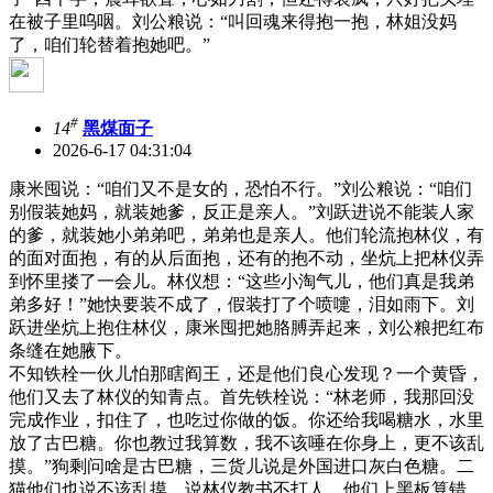
在被子里呜咽。刘公粮说：“叫回魂来得抱一抱，林姐没妈
了，咱们轮替着抱她吧。”
#
14
黑煤面子
2026-6-17 04:31:04
康米囤说：“咱们又不是女的，恐怕不行。”刘公粮说：“咱们
别假装她妈，就装她爹，反正是亲人。”刘跃进说不能装人家
的爹，就装她小弟弟吧，弟弟也是亲人。他们轮流抱林仪，有
的面对面抱，有的从后面抱，还有的抱不动，坐炕上把林仪弄
到怀里搂了一会儿。林仪想：“这些小淘气儿，他们真是我弟
弟多好！”她快要装不成了，假装打了个喷嚏，泪如雨下。刘
跃进坐炕上抱住林仪，康米囤把她胳膊弄起来，刘公粮把红布
条缝在她腋下。
不知铁栓一伙儿怕那瞎阎王，还是他们良心发现？一个黄昏，
他们又去了林仪的知青点。首先铁栓说：“林老师，我那回没
完成作业，扣住了，也吃过你做的饭。你还给我喝糖水，水里
放了古巴糖。你也教过我算数，我不该唾在你身上，更不该乱
摸。”狗剩问啥是古巴糖，三货儿说是外国进口灰白色糖。二
猫他们也说不该乱摸，说林仪教书不打人，他们上黑板算错