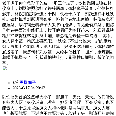
老子扒了你个龟孙子的皮。”那三个走了，铁栓跑回去唾在林
仪身上，刘跃进照脸打了铁栓两拳，铁栓鼻子流血，他俩扭打
起来。林仪知道刘跃进才十四，铁栓十六了，刘跃进打不过铁
栓。铁栓拽着刘跃进两条腿，拖着他在地上摩擦，林仪装疯不
能拉架。康炼钢赶着骡子去狐爷山拖煤，看见他俩打架，把骡
子拴在井西边电线杆上，拉开他俩问为啥打起来，刘跃进说铁
栓那挨球货往林老师身上唾。康炼钢踹铁栓一脚骂道：“欺负
女人算个甚，狗屄上碰死吧。”铁栓打不过比他大一岁的康炼
钢，再加上个刘跃进，绝无胜算，好汉不吃眼前亏，铁栓调转
屁股走了。康炼钢和刘跃进一人给林仪挑了一担水，康炼钢赶
着骡子拖煤去了，刘跃进怕铁栓打，跑到牲口棚那儿帮笑笑切
草。
#
10
黑煤面子
2026-6-17 04:20:42
以铁栓为首的这些半大小子，那胆子一天比一天大。他们听说
有些大人耍了林仪球事儿没有，她又疯又哑，不会反抗，也不
能告人，于是觉得这疯女人和林老师是两码事儿。疯女人嘛，
他们想耍就耍，不过也不敢耍过头，若过了头，那该死的瞎阎