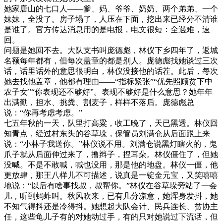
她家唐山的七口人——爹、妈、爷爷、奶奶、两个弟弟、一个
妹妹，全没了。房子塌了，人压在下面，挖出来已经分不清谁
是谁了。官方传达消息用的是电报，电文很短：全遇难，速
回。
问题是她回不去。大队支书叫庞德彪，林仪下乡四年了，返城
名额每年都有，但每次盖章的都是别人。庞德彪找她谈过三次
话，话里话外的意思很明白，林仪没接他的话茬。此后，每次
她去找他盖章，他都有理由——“指标紧张”“优先照顾贫下中
农子女”“你表现还不够好”。表现不够好是什么意思？她年年
出满勤，担水、挑粪、割麦子，样样不落后。庞德彪总
说：“你再考虑考虑。”
七五年秋的一天，队里打高粱，收工晚了，天已黑透。林仪回
知青点，经过村东头的谷草垛，保管员刘满仓从后面跟上来
说：“小林子我送你。”林仪说不用。刘满仓说黑灯瞎火的，鬼
爪子就从后面伸过来了，撸辫子，捏耳朵。林仪僵住了，但她
没喊。不是不敢喊，喊也没用，那是他的地盘。林仪一僵，他
更放肆，那王八样儿不可描述，说真是一锭金元宝，又笑嘻嘻
地说：“以后有啥事找叔，叔帮你。”林仪在谷草垛旁站了一会
儿，听到蚂蚱叫。秋风吹来，已有几分凉意，她浑身发抖，她
不知气得抖还是冷得抖。她想起大队会计、民兵连长、贫协主
任，这些龟儿子有的对她动过手，有的只对她说过下流话，但