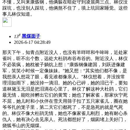
不懂，又叫来康炼钢，他俩躲在暗处守到凌晨两三点。林仪没
踩坑，也没别人踩坑，他俩熬不住了，填上坑回家睡觉。这些
事儿林仪知道。
#
13
黑煤面子
2026-6-17 04:28:49
那天下午，知青点附近没人，也没有羊咩咩和牛哞哞，近处家
雀叫，听不出个数，远处大杜鹃布谷布谷的。附近没人，林仪
不必装疯，她枕被子躺炕上想：“康炼钢像建国，刘跃进像建
军，笑笑小时候一定像妹妹。”她又想：“其实他们都不像，是
我想亲人想花了眼，看见谁都像亲人。”林仪想着，并没按常
理泪如雨下，她没掉一滴泪。她的心已碎，她的泪已干，要知
道林黛玉无泪是把泪滴在心里了。林仪了解这种大杜鹃，它们
最无情，能吃掉孵出它们的黄莺；她也了解家雀，那家伙宁死
不屈，她儿时和小伙伴在雪天用筛子扣了五只家雀儿，圈在她
爷爷扎的笼子里，第二天它们都死了，不是急死的就是气死
的。林仪不像大杜鹃无情，她也不像家雀儿刚烈，她有耐心杀
仇人，她有决心去见亲人。死法都想好了，烟囱堵上关好门，
烧狐爷山的无烟煤。