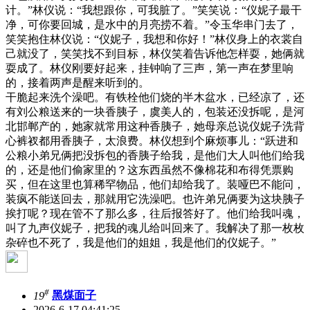
计。”林仪说：“我想跟你，可我脏了。”笑笑说：“仪妮子最干
净，可你要回城，是水中的月亮捞不着。”令玉华串门去了，
笑笑抱住林仪说：“仪妮子，我想和你好！”林仪身上的衣裳自
己就没了，笑笑找不到目标，林仪笑着告诉他怎样耍，她俩就
耍成了。林仪刚要好起来，挂钟响了三声，第一声在梦里响
的，接着两声是醒来听到的。
干脆起来洗个澡吧。有铁栓他们烧的半木盆水，已经凉了，还
有刘公粮送来的一块香胰子，虞美人的，包装还没拆呢，是河
北邯郸产的，她家就常用这种香胰子，她母亲总说仪妮子洗背
心裤衩都用香胰子，太浪费。林仪想到个麻烦事儿：“跃进和
公粮小弟兄俩把没拆包的香胰子给我，是他们大人叫他们给我
的，还是他们偷家里的？这东西虽然不像棉花和布得凭票购
买，但在这里也算稀罕物品，他们却给我了。装哑巴不能问，
装疯不能送回去，那就用它洗澡吧。也许弟兄俩要为这块胰子
挨打呢？现在管不了那么多，往后报答好了。他们给我叫魂，
叫了九声仪妮子，把我的魂儿给叫回来了。我解决了那一枚枚
杂碎也不死了，我是他们的姐姐，我是他们的仪妮子。”
#
19
黑煤面子
2026-6-17 04:41:25