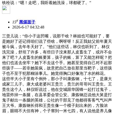
铁栓说：“嗯！走吧，我听着她洗澡，球都硬了。”
#
15
黑煤面子
2026-6-17 04:32:48
三货儿说：“你小子这屄嘴，说那干啥？林姐也可能好了，要
是她好了还记得咱们说了些啥，啊呀呀！反正我姑父前年夏天
被斗疯，去年冬天好了。”他们这些话，林仪也听到了。林仪
洗完澡，舒坦了许多，有些日子没来那人皮畜生了，或许不会
来了吧？人皮畜生的账要算，孩子的账，算了又能怎样呢？把
他们也送去坐牢？她下不去这个手。她甚至觉得自己对不起那
些孩子——若非她装疯，故意把自己放在那里当靶子，这些孩
子也不至于犯那糊涂事儿。她觉得胸口好像泡了水的棉花。
这些半大小子里有个例外，那小子叫康炼钢，十七了，是康大
成家三儿子。康大成老婆叫王贵兰，贵兰的哥哥叫王贵生。王
贵生这个人，林仪听说过，他在交城跟华国锋一起打过鬼子，
地雷炸掉一条腿，在县革委会管公安。康炼钢总说他大舅是打
鬼子献出一条腿的英雄，公社的干部见了他都得客客气气叫声
王大爷。康炼钢长得和王贵生像一个模子刻出来的，方脸浓
眉，眼睛不大但有神，个子窜到一米七四，有人说他是养儿像