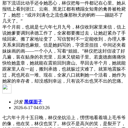
那下流话比动手还令她恶心，林仪把每一件都记在心里。她从
报纸上看到浙江、云南、黑龙江都有糟蹋女知青的禽兽被枪毙
了，她想：“或许刘满仓之流也像那秋天的蚂蚱——蹦跶不了
几天了。”
半个月前，也就是七六年七月九号，林仪收到家里来信，信上
说她爹要调到承德工作了，全家都要搬过去，让她赶紧办了手
续回家。搬了家地址变了，写信暂时不一定能收到，办理人事
关系来回跑也麻烦。信是她妈写的，字歪歪扭扭，中间还夹着
妹妹画的画——一个小人，写着“姐姐。”林仪把这封信读了好
几遍，装在贴身的衣兜里，后来又锁箱子里。若庞德彪痛痛快
快给她盖章，她就能在震前回到唐山。早回去半个月，她就能
跟家里人在一起，搬到承德，也就躲过灾难了。就算地震躲不
过，死也死在一堆。现在，全家八口就剩她一个活着，她作为
她家的幸存者，却没感到幸运，只有说不出也哭不出的悲痛。
沙发
黑煤面子
2026-6-17 04:03:26
七六年十月十五日晚，林仪坐炕沿上，愣愣地看着墙上毛爷爷
的像，他在笑，林仪也笑了。林仪不是高兴的笑，是裂开了，