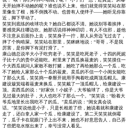
天开始摔不动她的呢？谁也说不上来。他们就觉得笑笑站在那
里像生了根，推不倒拽不动。也曾有人使绊子——她听见你靠
近，脚下早动了。
笑笑到底练的啥球功夫？她自己都说不清。她说别等着挨摔，
要感觉风往哪边吹。她那话说得神神叨叨，有人不信邪，趁他
不注意从后面扑上去，笑笑身子一拧，那人从旁边飞过去了，
摔了个狗啃屎。笑笑站在那里，笑眯眯地说：“哥哥，不是我
厉害，是你脚下有泥打滑了。”
康山德总说半大小子吃穷老子，笑笑是吃死老子，十四的死妮
子比十六的贵中还能吃。村里来了西瓜换莜麦的，笑笑摸住一
个大西瓜就问人家敢不敢打赌，她吃了再给她那么一个瓜，吃
不了她给人家那么十个瓜的莜麦。卖瓜的不信一个小闺女能吃
了那么大瓜，笑笑捣一拳掰开就用手掏着吃成两顶瓜帽儿。康
建设簸箕端着莜麦来换瓜，笑笑戴了一顶瓜帽儿，给康建设一
顶。卖西瓜的说：“好家伙！小妮子，大爷输球了，你是大爷
见过最大的肚子，大人也吃不了那么一个。”笑笑说：“盼着大
爷瓜地里长出我吃不了的瓜。”卖瓜的说：“闺女真会说
话。”笑笑说他是小子，只是长相差了些，她说着就和康建设
走了，还白拿人家一个瓜，给康建设了。第二天笑笑就倒霉
了，瓜子卡在屁眼门子上出不来，她也不好意思告人，自己弄
了些肥皂水抠出来了，幸亏没背人看见。