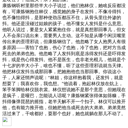
康炼钢听村里那些半大小子说过，他们抱林仪，她啥反应都没
有，可康炼钢抱住林仪，感觉她的身子在发抖，不像冷得抖，
也不像怕得抖，是那种使劲压都压不住，从骨头里往外渗的
抖。他还是没碰过姑娘的孩子，他不懂女人发抖是什么意思。
他听人说过，要是女人紧紧抱住你，就是真想那回事儿，但女
人不会亲口说出来，需要男人主动。这不知是从哪个闲汉嘴里
传出来的歪理邪说，但康炼钢信了。他忽略了女人抱男人有很
多原因——害怕了也抱，伤心了也抱，冷了也抱，把对方当成
死去的弟弟也抱。他忽略了人发抖到底是冻得发抖还是吓得发
抖，或是伤心得发抖。他不是医生，也非老光棍儿，他就是个
十七岁的半大小子，啥也不懂，听了这些歪理邪说就当天律。
他把林仪发抖当成那回事，把她抱他也当那回事。你说这小
子，人家还悄声说呢：“林姐，你这样抱着我，还发抖，就是
想耍了；我喜欢你，我也想。”他说着，抱起林仪放在炕上，
笨手笨脚给林仪脱衣裳。林仪想说她不是那个意思，但她现在
是疯子，是哑巴，怎能说人话呢？康炼钢紧张得体如筛糠，手
抖得像弹琵琶的摇指，老半天解不开一个扣子。林仪可以推开
他，也有能力推开他，但她把他当成死去的大弟弟。弟弟竟然
活过来了，干啥都好，耍那个也好，她也就躺在那儿不动了。