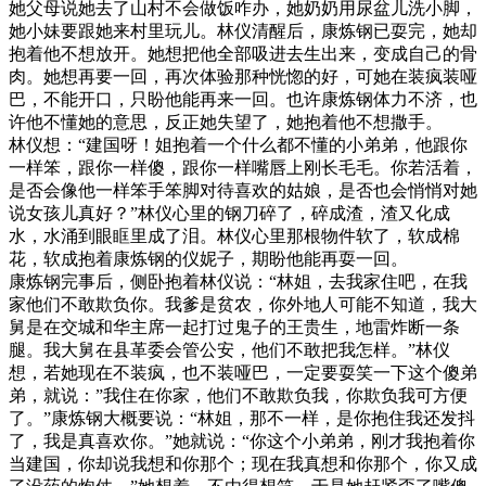
她父母说她去了山村不会做饭咋办，她奶奶用尿盆儿洗小脚，
她小妹要跟她来村里玩儿。林仪清醒后，康炼钢已耍完，她却
抱着他不想放开。她想把他全部吸进去生出来，变成自己的骨
肉。她想再要一回，再次体验那种恍惚的好，可她在装疯装哑
巴，不能开口，只盼他能再来一回。也许康炼钢体力不济，也
许他不懂她的意思，反正她失望了，她抱着他不想撒手。
林仪想：“建国呀！姐抱着一个什么都不懂的小弟弟，他跟你
一样笨，跟你一样傻，跟你一样嘴唇上刚长毛毛。你若活着，
是否会像他一样笨手笨脚对待喜欢的姑娘，是否也会悄悄对她
说女孩儿真好？”林仪心里的钢刀碎了，碎成渣，渣又化成
水，水涌到眼眶里成了泪。林仪心里那根物件软了，软成棉
花，软成抱着康炼钢的仪妮子，期盼他能再耍一回。
康炼钢完事后，侧卧抱着林仪说：“林姐，去我家住吧，在我
家他们不敢欺负你。我爹是贫农，你外地人可能不知道，我大
舅是在交城和华主席一起打过鬼子的王贵生，地雷炸断一条
腿。我大舅在县革委会管公安，他们不敢把我怎样。”林仪
想，若她现在不装疯，也不装哑巴，一定要耍笑一下这个傻弟
弟，就说：”我住在你家，他们不敢欺负我，你欺负我可方便
了。”康炼钢大概要说：“林姐，那不一样，是你抱住我还发抖
了，我是真喜欢你。”她就说：“你这个小弟弟，刚才我抱着你
当建国，你却说我想和你那个；现在我真想和你那个，你又成