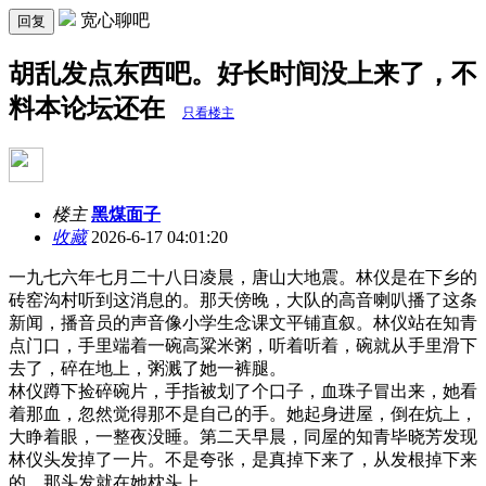
宽心聊吧
回复
胡乱发点东西吧。好长时间没上来了，不
料本论坛还在
只看楼主
楼主
黑煤面子
收藏
2026-6-17 04:01:20
一九七六年七月二十八日凌晨，唐山大地震。林仪是在下乡的
砖窑沟村听到这消息的。那天傍晚，大队的高音喇叭播了这条
新闻，播音员的声音像小学生念课文平铺直叙。林仪站在知青
点门口，手里端着一碗高粱米粥，听着听着，碗就从手里滑下
去了，碎在地上，粥溅了她一裤腿。
林仪蹲下捡碎碗片，手指被划了个口子，血珠子冒出来，她看
着那血，忽然觉得那不是自己的手。她起身进屋，倒在炕上，
大睁着眼，一整夜没睡。第二天早晨，同屋的知青毕晓芳发现
林仪头发掉了一片。不是夸张，是真掉下来了，从发根掉下来
的，那头发就在她枕头上。