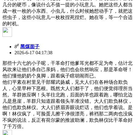
几分的硬币，像说什么不值一提的小玩意儿。她把这些人都当
成一枚一枚的小东西、小虫儿，什么时候她想动手了，就把这
些虫子，这些小玩意儿一枚枚捏死捏烂。她在等，等一个合适
的时机。
#
8
黑煤面子
2026-6-17 04:17:38
那些十六七的小子呢，干革命打他爹耳光都不足为奇，估计北
风吹来让他们杀自己亲妈，他们也会欣然响应，那是革命呀！
他们懂他奶奶个臭脚，跟着疯子瞎胡闹而已。
他们平素在村里见干部耀武扬威，见大人们在各种场合欺负
人，心里早种下恶根。既然大人们都干了，他们便觉得理所当
然。羊群效应啊！头羊往北跑，后面的羊也跟着跑，哪怕北边
儿是悬崖，羊群只知道跟着领头羊准没错。大人们欺负林仪，
他们也欺负林仪。大人们挤眉弄眼说烂话，他们也学着说。是
啊！林仪疯了，可脸蛋儿擦干净很漂亮，裤裆那二两肉也没疯
不疯的说法，反正有荷尔蒙的推波助澜，欺负林仪比干革命好
了千万倍。