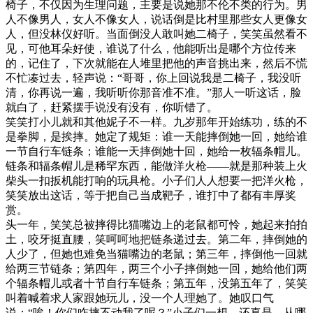
椅子，不仅因为生理问题，主要是说她那不伦不类的行为。男
人不像男人，女人不像女人，说话倒是比村里那些女人更像女
人，但没林仪好听。当面倒没人敢叫她二椅子，笑笑虽然看不
见，可他耳朵好使，谁说了什么，他能听出是哪个方位传来
的，记住了，下次就能在人堆里把他的声音挑出来，然后不慌
不忙凑过去，轻声说：“哥哥，你上回说我是二椅子，我没听
清，你再说一遍，我听听你那音准不准。”那人一听这话，脸
就白了，赶紧摆手说没有没有，你听错了。
笑笑打小儿就和其他妮子不一样。九岁那年开始练功，练的不
是拳脚，是挨摔。她定了规矩：谁一天能摔倒她一回，她给谁
一节自行车链条；谁能一天摔倒她十回，她给一枚辐条帽儿。
链条和辐条帽儿是稀罕东西，能做洋火枪——就是那种装上火
柴头一扣扳机能打响的玩具枪。小子们人人想要一把洋火枪，
笑笑放出这话，等于把自己当成靶子，谁打中了都有丰厚奖
赏。
头一年，笑笑总被摔得比猫嘴边上的老鼠都可怜，她起来拍拍
土，咬牙挺直腰，笑呵呵地把链条递过去。第二年，摔倒她的
人少了，但她也难免当猫嘴边的老鼠；第三年，摔倒他一回就
给两三节链条；第四年，两三个小子摔倒她一回，她给他们两
个辐条帽儿或者十节自行车链条；第五年，没第五年了，笑笑
叫着喊着求人家跟她玩儿，没一个人理她了。她叹口气
说：“唉！你们咋摔不动我了呢？”小子们一想，还真是。从哪