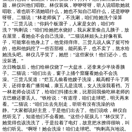
题，林仪叫他们唱歌。林仪装疯，咿咿呀呀，听人说唱歌她就
唱歌，谁也听不清她唱什么，她也不知自己唱什么，还是咿咿
呀呀。二猫说：“林老师疯了，不洗涮，咱们给她洗个澡算
了。”三货儿说：“你妈个板溜子，人家是女的，咱们咋
洗？”狗剩说：“咱们给她把水烧好，我从家里偷点儿胰子，放
在屋里，看她会不会自己洗澡。”二猫说林姐头上好像有虱
子，可能窜在他身上了，他觉得痒痒。三货儿说人疯了挺可怜
的，他和他妈挖了一些百部根，能药虱子，也不卖了，熬水给
她洗头吧。林仪几乎笑了，她想：“这些家伙！他们还小，也
没坏透。”
次日晚饭后，他们给林仪烧了一大盆水，还拿来少半块香胰
子。二猫说：“咱们出去，窗子上捅个窟窿看她会不会洗
澡。”三货儿笑道：“烂五儿偷看他嫂子洗澡，戴高帽子斗了两
天，还得拿着广播筒喊，康五儿是流氓，女人洗澡我看裆。万
一林老师会说话了，给咱们抖搂出来，比那回我偷吃林老师的
古巴糖还要丢人。”铁栓说：“有道理，咱们走球吧，明天再来
看。”二猫说：“咱们出去先别走，听听有没有洗澡的动
静。”大家都说好主意，于是他们出去了。他们说啥，林仪自
然听见了，知道他们不会看她。“这些小屁孩儿！”林仪笑了。
她觉得也该洗洗了，于是拉着了电灯，故意把水撩得很响，叫
他们听见。“啊呀！她会洗澡！咱们走球吧。”狗剩高兴地说。