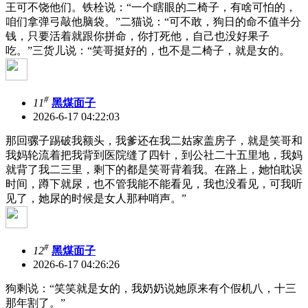
王可不饶他们。铁栓说：“一个瞎眼的二椅子，有啥可怕的，
咱们拿弹弓敲他脑袋。”二猫说：“可不敢，狗日的命不值半分
钱，只要活着就跟你拼命，你打死他，自己也没好果子
吃。”三货儿说：“笑哥挺好的，也不是二椅子，就是女的。
#
11
黑煤面子
2026-6-17 04:22:03
那回骡子踢破我额头，我爹还在我二姑家盖房子，就是笑哥和
我妈轮流着把我背到医院缝了四针，到公社二十五里地，我妈
就背了我二三里，剩下的都是笑哥背着我。在路上，她怕耽误
时间，蹲下就尿，也不管我能不能看见，我也没看见，可我听
见了，她尿的时候是女人那种哨声。”
#
12
黑煤面子
2026-6-17 04:26:26
狗剩说：“笑笑就是女的，我奶奶说她原来有个假机八，十三
那年割了。”