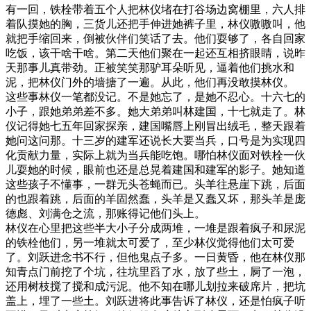
有一回，铁栓带着五个人把林仪堵在打谷场边窝棚里，六人排
着队摸她的胸，三货儿还把手伸进她裤子里，林仪嗷嗷叫，他
就把手缩回来，倒被伙伴们笑话了去。他们耍够了，各自回家
吃饭，该干啥干啥。第二天他们聚在一起还互相挤眼睛，说昨
天那事儿真带劲。正被笑笑那驴耳朵听见，逼着他们挑水和
泥，把林仪门外的墙搪了一遍。从此，他们再没敢摸林仪。
这些事林仪一笔都没记。不是她忘了，是她不忍心。十六七的
小子，跟她弟弟差不多。她大弟弟叫林建国，十七就走了。林
仪记得她七五年回家探亲，建国嘴唇上刚冒出绒毛，整天跟着
她问这问那。十三岁的建军还说长大要当兵，口号是为实现四
化贡献力量，实际上就为当兵能吃饱。哪怕林仪面对铁栓一伙
儿耍她的时候，眼前也还是总晃着建国和建军的影子。她知道
这些孩子不懂事，一群无头苍蝇而已。头羊往悬崖下跳，后面
的也跟着跳，后面的羊固然蠢，头羊是又蠢又坏，那头羊是庞
德彪、刘满仓之流，那账得记他们头上。
林仪在心里把这些半大小子分成两堆，一堆是跟着疯子和尿泥
的铁栓他们，另一堆就太可爱了，至少林仪觉得他们太可爱
了。刘跃进念书不行，但他鬼点子多。一日黄昏，他在林仪那
知青点门前挖了个坑，往坑里舀了水，放了些土，屙了一泡，
还用树枝搅了搅和成污泥。他不知在哪儿划拉来破席片，把坑
盖上，埋了一些土。刘跃进将此事告诉了林仪，还是怕疯子听