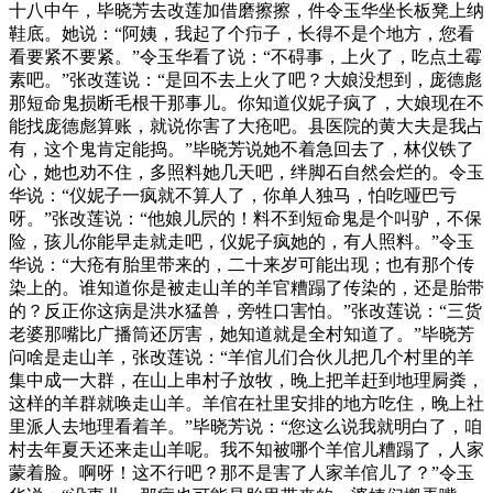
十八中午，毕晓芳去改莲加借磨擦擦，件令玉华坐长板凳上纳
鞋底。她说：“阿姨，我起了个疖子，长得不是个地方，您看
看要紧不要紧。”令玉华看了说：“不碍事，上火了，吃点土霉
素吧。”张改莲说：“是回不去上火了吧？大娘没想到，庞德彪
那短命鬼损断毛根干那事儿。你知道仪妮子疯了，大娘现在不
能找庞德彪算账，就说你害了大疮吧。县医院的黄大夫是我占
有，这个鬼肯定能捣。”毕晓芳说她不着急回去了，林仪铁了
心，她也劝不住，多照料她几天吧，绊脚石自然会烂的。令玉
华说：“仪妮子一疯就不算人了，你单人独马，怕吃哑巴亏
呀。”张改莲说：“他娘儿屄的！料不到短命鬼是个叫驴，不保
险，孩儿你能早走就走吧，仪妮子疯她的，有人照料。”令玉
华说：“大疮有胎里带来的，二十来岁可能出现；也有那个传
染上的。谁知道你是被走山羊的羊官糟蹋了传染的，还是胎带
的？反正你这病是洪水猛兽，旁牲口害怕。”张改莲说：“三货
老婆那嘴比广播筒还厉害，她知道就是全村知道了。”毕晓芳
问啥是走山羊，张改莲说：“羊倌儿们合伙儿把几个村里的羊
集中成一大群，在山上串村子放牧，晚上把羊赶到地理屙粪，
这样的羊群就唤走山羊。羊倌在社里安排的地方吃住，晚上社
里派人去地理看着羊。”毕晓芳说：“您这么说我就明白了，咱
村去年夏天还来走山羊呢。我不知被哪个羊倌儿糟蹋了，人家
蒙着脸。啊呀！这不行吧？那不是害了人家羊倌儿了？”令玉