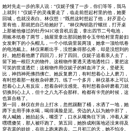
她对先走一步的亲人说：“仪妮子慢了一步，你们等等，我马
上就到！”仪妮子的灵魂要走了，临走前想起村里的他，她要
回城，也就没表白。林仪想：“既然这时想起了他，好歹是心
里有他，那就把自己给她好了。”林仪掏钥匙拧螺丝，打开桌
上那被他修过的牡丹941C收音机后盖，拿出四节二号电池，
用账本纸卷了两节，抽屉里拿出那回她替令玉华给村里育龄妇
女发剩下的小头帽儿，一个小纸袋里装两顶，她拿一顶给纸卷
的电池戴上。林仪果断出手，没想象得那么疼，却是没想到的
好。她想着他磨了四回刀，好了四回。仪妮子追着亲人去了，
留下她一根巨大的物件。这根物件要透天透地透牲口，要把这
可笑的世道透烂；这根物件用仪妮子的鲜血淬了火，坚硬无
比，神挡神死佛挡佛亡。她反复磨刀，有时想着心上人磨刀，
有时想着那一枚枚杂碎磨刀。练了一个多月，林仪基本上可以
想着心上人有反应，想着杂碎没感觉。有时想着杂碎磨着刀就
切换到心上人，但十之八九不会那样。枪都有卡壳的时候，这
也算合格了。
第一回，林仪在井台上打水，忽然踢翻了桶，水洒了一地，她
蹲下去用手捧水喝，喝得满脸是泥。旁边的人以为她中邪了，
有人喊她，她抬起头，嘴歪了，口水从嘴角往下淌，冲着人家
嘿嘿傻笑，那人被吓跑了。第五回，她扮成刚落地还没来得及
穿衣裳的娃娃，在街上跑来跑去。二月初三的天，她不怕冷。