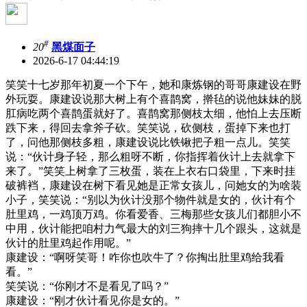
#
20
黑煤面子
2026-6-17 04:44:19
笑笑十七岁那年初夏一个下午，她和康炼钢的哥哥康建设在野
外玩耍。康建设说那大树上有个喜鹊窝，擀毡的说他妹妹的脱
肛病吃两个喜鹊蛋就好了。喜鹊窝那侧枝太细，他怕上去压断
跌下来，得回去拿斧子砍。笑笑说，砍侧枝，蛋掉下来也打
了，问他那侧枝多粗，康建设说比铁锹把子粗一点儿。笑笑
说：“伙计身子轻，那么粗呀不断，你指挥着伙计上去就拿下
来了。”笑笑上树拿了三枚蛋，装在上衣右口袋里，下来时挂
破裤裆，康建设在树下看见她是正常女孩儿，问她女的为啥装
小子，笑笑说：“别以为伙计没那个物件就是女的，伙计有个
肚里鸡，一鸡顶万鸡。你看爱香、三梅那些女孩儿们都胆小不
中用，伙计能把咱村力气最大的刘三狗摔十几个跟头，这就是
伙计的肚里鸡起作用呢。”
康建设：“啊呀笑哥！咋你也吹牛了？你掏出肚里鸡给我看
看。”
笑笑说：“你刚才不是看见了吗？”
康建设：“刚才伙计看见你是女的。”