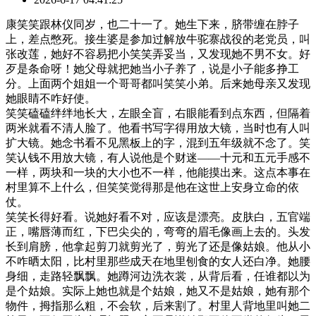
康笑笑跟林仪同岁，也二十一了。她生下来，脐带缠在脖子
上，差点憋死。接生婆是参加过解放牛驼寨战役的老党员，叫
张改莲，她好不容易把小笑笑弄妥当，又发现她不男不女。好
歹是条命呀！她父母就把她当小子养了，说是小子能多挣工
分。上面两个姐姐一个哥哥都叫笑笑小弟。后来她母亲又发现
她眼睛不咋好使。
笑笑磕磕绊绊地长大，左眼全盲，右眼能看到点东西，但隔着
两米就看不清人脸了。他看书写字得用放大镜，当时也有人叫
扩大镜。她念书看不见黑板上的字，混到五年级就不念了。笑
笑认钱不用放大镜，有人说他是个财迷——十元和五元手感不
一样，两块和一块的大小也不一样，他能摸出来。这点本事在
村里算不上什么，但笑笑觉得那是他在这世上安身立命的依
仗。
笑笑长得好看。说她好看不对，应该是漂亮。皮肤白，五官端
正，嘴唇薄而红，下巴尖尖的，弯弯的眉毛像画上去的。头发
长到肩膀，他拿起剪刀就剪光了，剪光了还是像姑娘。他从小
不咋晒太阳，比村里那些成天在地里刨食的女人还白净。她腰
身细，走路轻飘飘。她蹲河边洗衣裳，从背后看，任谁都以为
是个姑娘。实际上她也就是个姑娘，她又不是姑娘，她有那个
物件，拇指那么粗，不会软，后来割了。村里人背地里叫她二