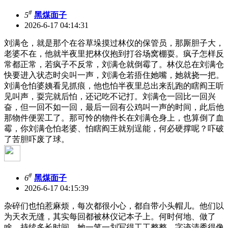
#
5
黑煤面子
2026-6-17 04:14:31
刘满仓，就是那个在谷草垛摸过林仪的保管员，那厮胆子大，
老婆不在，他就半夜里把林仪抱到打谷场窝棚耍。疯子怎样反
常都正常，若疯子不反常，刘满仓就倒霉了。林仪总在刘满仓
快要进入状态时尖叫一声，刘满仓若捂住她嘴，她就挠一把。
刘满仓怕婆姨看见抓痕，他也怕半夜里总出来乱跑的瞎阎王听
见叫声，耍完就后怕，还记吃不记打。刘满仓一回比一回兴
奋，但一回不如一回，最后一回有公鸡叫一声的时间，此后他
那物件便罢工了。那可怜的物件长在刘满仓身上，也算倒了血
霉，你刘满仓怕老婆、怕瞎阎王就别逞能，何必硬撑呢？吓破
了苦胆吓废了球。
#
6
黑煤面子
2026-6-17 04:15:39
杂碎们也怕惹麻烦，每次都很小心，都自带小头帽儿。他们以
为天衣无缝，其实每回都被林仪记本子上。何时何地、做了
啥、持续多长时间，她一笔一划写得工工整整，字迹清秀得像