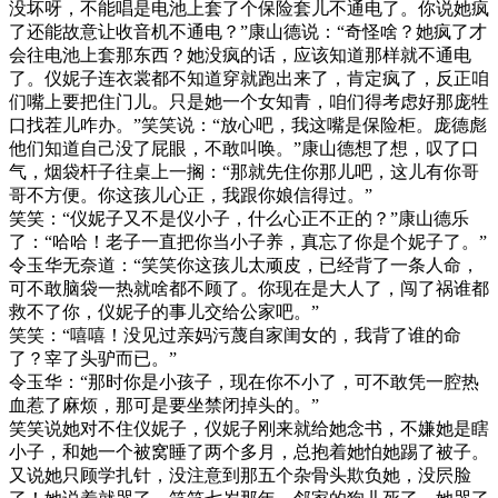
没坏呀，不能唱是电池上套了个保险套儿不通电了。你说她疯
了还能故意让收音机不通电？”康山德说：“奇怪啥？她疯了才
会往电池上套那东西？她没疯的话，应该知道那样就不通电
了。仪妮子连衣裳都不知道穿就跑出来了，肯定疯了，反正咱
们嘴上要把住门儿。只是她一个女知青，咱们得考虑好那庞牲
口找茬儿咋办。”笑笑说：“放心吧，我这嘴是保险柜。庞德彪
他们知道自己没了屁眼，不敢叫唤。”康山德想了想，叹了口
气，烟袋杆子往桌上一搁：“那就先住你那儿吧，这儿有你哥
哥不方便。你这孩儿心正，我跟你娘信得过。”
笑笑：“仪妮子又不是仪小子，什么心正不正的？”康山德乐
了：“哈哈！老子一直把你当小子养，真忘了你是个妮子了。”
令玉华无奈道：“笑笑你这孩儿太顽皮，已经背了一条人命，
可不敢脑袋一热就啥都不顾了。你现在是大人了，闯了祸谁都
救不了你，仪妮子的事儿交给公家吧。”
笑笑：“嘻嘻！没见过亲妈污蔑自家闺女的，我背了谁的命
了？宰了头驴而已。”
令玉华：“那时你是小孩子，现在你不小了，可不敢凭一腔热
血惹了麻烦，那可是要坐禁闭掉头的。”
笑笑说她对不住仪妮子，仪妮子刚来就给她念书，不嫌她是瞎
小子，和她一个被窝睡了两个多月，总抱着她怕她踢了被子。
又说她只顾学扎针，没注意到那五个杂骨头欺负她，没屄脸