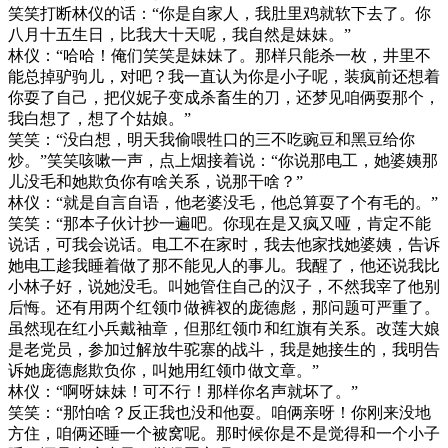
笑笑打断林仪的话：“你是自家人，我肚里鸡就软下去了。你
八月十五生日，比我大十天呢，我自然是妹妹。”
林仪：“哈哈！俺们笑笑是妹妹了。那样只能杀一枚，井里不
能总掉驴驹儿，对吧？我一直认为你是小子呢，装疯前还想着
你耍了自己，把仪妮子变成杀畜生的刀，还梦见咱俩耍那个，
我白想了，想了个姑娘。”
笑笑：“没白想，明天我偷喂牲口的三不吃豌豆和黑豆给你
炒。”笑笑咳嗽一声，点上烟接着说：“你说那电工，她婆姨那
儿没毛和她欺负你有啥关系，说那干啥？”
林仪：“就是自言自语，他老婆没毛，他总算耍了个有毛的。”
笑笑：“那本子伙计抄一遍吧。你现在是又疯又哑，肯定不能
说话，可我会说话。电工不在家时，我去他家找她婆姨，告诉
她电工趁我睡着做了那不能见人的事儿。我醒了，他还说我比
小林子好，说她没毛。叫她管住自己的汉子，不然我宰了他别
后悔。还有用两个红领巾做裤衩的庞德彪，那问题可严重了。
虽然现在红小兵戴袖章，但那红领巾和红旗有关系。改莲大娘
是老党员，参加过解放牛驼寨的战斗，我是她接生的，我明告
诉她庞德彪欺负你，叫她用红领巾做文章。”
林仪：“啊呀妹妹！可不行！那样你名声就坏了。”
笑笑：“那怕啥？反正我也没和他耍。咱俩亲呀！你刚来没地
方住，咱俩还睡一个被窝呢。那时候你是不是觉得和一个小子