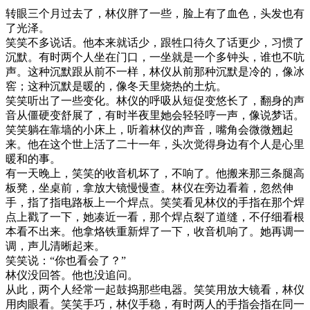
转眼三个月过去了，林仪胖了一些，脸上有了血色，头发也有
了光泽。
笑笑不多说话。他本来就话少，跟牲口待久了话更少，习惯了
沉默。有时两个人坐在门口，一坐就是一个多钟头，谁也不吭
声。这种沉默跟从前不一样，林仪从前那种沉默是冷的，像冰
窖；这种沉默是暖的，像冬天里烧热的土炕。
笑笑听出了一些变化。林仪的呼吸从短促变悠长了，翻身的声
音从僵硬变舒展了，有时半夜里她会轻轻哼一声，像说梦话。
笑笑躺在靠墙的小床上，听着林仪的声音，嘴角会微微翘起
来。他在这个世上活了二十一年，头次觉得身边有个人是心里
暖和的事。
有一天晚上，笑笑的收音机坏了，不响了。他搬来那三条腿高
板凳，坐桌前，拿放大镜慢慢查。林仪在旁边看着，忽然伸
手，指了指电路板上一个焊点。笑笑看见林仪的手指在那个焊
点上戳了一下，她凑近一看，那个焊点裂了道缝，不仔细看根
本看不出来。他拿烙铁重新焊了一下，收音机响了。她再调一
调，声儿清晰起来。
笑笑说：“你也看会了？”
林仪没回答。他也没追问。
从此，两个人经常一起鼓捣那些电器。笑笑用放大镜看，林仪
用肉眼看。笑笑手巧，林仪手稳，有时两人的手指会指在同一