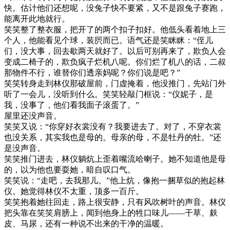
快。估计他们还想呢，没兔子快不要紧，又不是跟兔子赛跑，
能离开此地就行。
笑笑整了整衣服，把开了的两个扣子扣好。他低头看着地上三
个人，他能看见个球，装屄而已。语气还是笑眯眯：“侄儿
们，没大事，回去歇两天就好了。以后可别再来了，欺负人会
变成二椅子的，欺负疯子烂机八呢。你们烂了机八的话，二叔
那物件不行，谁替你们透亲妈呢？你们说是吧？”
笑笑转身走到林仪那破屋前，门虚掩着，他没推门，先站门外
听了一会儿，没听到什么。笑笑轻敲门框说：“仪妮子，是
我，没事了，他们看我面子滚蛋了。”
屋里还没声音。
笑笑又说：“你穿好衣裳没有？我要进去了。对了，不穿衣裳
也没关系，其实我也是母的。母亲的母，不是牡丹的牡。”还
是没声音。
笑笑推门进去，林仪躺炕上歪着嘴流哈喇子。她不知道他是母
的，以为他也要耍她，暗自叹口气。
笑笑说：“走吧，去我那儿。”他上炕，像抱一捆草似的抱起林
仪。她觉得林仪不太重，顶多一百斤。
笑笑抱着她往回走，路上很安静，只有风吹树叶的声音。林仪
把头靠在笑笑肩膀上，闻到他身上的牲口味儿——干草、麸
皮、马尿，还有一种说不出来的干净的温暖。