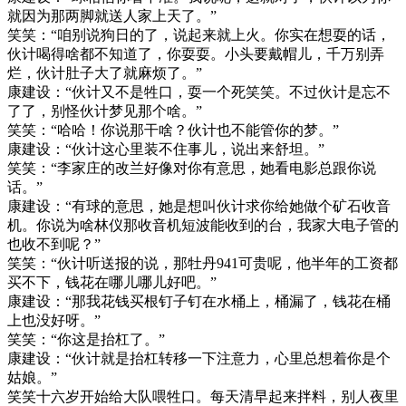
就因为那两脚就送人家上天了。”
笑笑：“咱别说狗日的了，说起来就上火。你实在想耍的话，
伙计喝得啥都不知道了，你耍耍。小头要戴帽儿，千万别弄
烂，伙计肚子大了就麻烦了。”
康建设：“伙计又不是牲口，耍一个死笑笑。不过伙计是忘不
了了，别怪伙计梦见那个啥。”
笑笑：“哈哈！你说那干啥？伙计也不能管你的梦。”
康建设：“伙计这心里装不住事儿，说出来舒坦。”
笑笑：“李家庄的改兰好像对你有意思，她看电影总跟你说
话。”
康建设：“有球的意思，她是想叫伙计求你给她做个矿石收音
机。你说为啥林仪那收音机短波能收到的台，我家大电子管的
也收不到呢？”
笑笑：“伙计听送报的说，那牡丹941可贵呢，他半年的工资都
买不下，钱花在哪儿哪儿好吧。”
康建设：“那我花钱买根钉子钉在水桶上，桶漏了，钱花在桶
上也没好呀。”
笑笑：“你这是抬杠了。”
康建设：“伙计就是抬杠转移一下注意力，心里总想着你是个
姑娘。”
笑笑十六岁开始给大队喂牲口。每天清早起来拌料，别人夜里