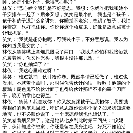
睡，还是个瞎小子，觉得恶心呢？”
林仪：“恶心啥？我只是不好意思。我想：你妈咋把我和她小
子安排在一起了？后来又想，笑笑是最小的，我也是个孩子，
孩子和孩子没那么多讲究。你睡觉不老实，总踢了被子，我怕
你着凉，只好抱住你。你说你这个顽皮鬼，好像是故意踢被子
让我抱呢。”
笑笑：“我就是想你抱呢，可我装小子，不好意思说。我以为
你知道我是女的了。”
林仪从笑笑嘴上拿烟屁股吸了两口：“我以为你怕和我接触就
总裹着胸，你又推光头，我根本没往那儿想。”
笑笑：“你也抽烟了？”
林仪：“我这心里难过呀！”
笑笑：“难过就抽，伙计给你卷。既然事情已经做了，难过也
没用。不就盖个章吗，那时候你告伙计的话，哼哼！他娘的个
板鸡！庞色鬼不给伙计面子也得给伙计那瞄不准的宰羊刀面
子，晓芳的章他也得盖。”
林仪：“笑笑！我喜欢你！你又故意踢被子让我抱你，我要抛
弃相好的男孩儿回城，咋好意思跟你说那个呢？如果我知道要
地震，也不必跟你说了，十个庞德彪我也他娘认了。”
笑笑卷着烟又哭了，这是她从七岁到此时第三回哭：“仪妮
子，伙计知道你想家，你还是留在我身边吧，好死不如赖活
着。你回了城，伙计可以去看你；你回了老家，伙计恐怕也要