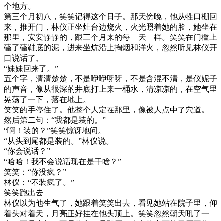
个地方。
第三个月初八，笑笑记得这个日子。那天傍晚，他从牲口棚回
来，推开门，林仪正坐灶台边烧火，火光照着她的脸，她坐在
那里，安安静静的，跟三个月来的每一天一样。笑笑在门槛上
磕了磕鞋底的泥，进来坐炕沿上掏烟和洋火，忽然听见林仪开
口说话了。
“妹妹回来了。”
五个字，清清楚楚，不是咿咿呀呀，不是含混不清，是仪妮子
的声音，像从很深的井底打上来一桶水，清凉凉的，在空气里
晃荡了一下，落在地上。
笑笑的手停住了。他整个人定在那里，像被人点中了穴道。
然后第二句：“我都是装的。”
“啊！装的？”笑笑惊讶地问。
“从头到尾都是装的。”林仪说。
“你会说话？”
“哈哈！我不会说话现在是干啥？”
笑笑：“你没疯？”
林仪：“不装疯了。”
笑笑跑出去
林仪以为他生气了，她跟着笑笑出去，看见她站在院子里，仰
着头对着天，月亮正好挂在他头顶上。笑笑忽然朝天吼了一