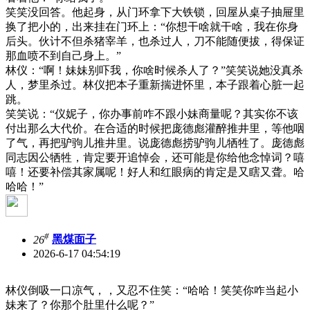
笑笑没回答。他起身，从门环拿下大铁锁，回屋从桌子抽屉里
换了把小的，出来挂在门环上：“你想干啥就干啥，我在你身
后头。伙计不但杀猪宰羊，也杀过人，刀不能随便拔，得保证
那血喷不到自己身上。”
林仪：“啊！妹妹别吓我，你啥时候杀人了？”笑笑说她没真杀
人，梦里杀过。林仪把本子重新揣进怀里，本子跟着心脏一起
跳。
笑笑说：“仪妮子，你办事前咋不跟小妹商量呢？其实你不该
付出那么大代价。在合适的时候把庞德彪灌醉推井里，等他咽
了气，再把驴驹儿推井里。说庞德彪捞驴驹儿牺牲了。庞德彪
同志因公牺牲，肯定要开追悼会，还可能是你给他念悼词？嘻
嘻！还要补偿其家属呢！好人和红眼病的肯定是又瞎又聋。哈
哈哈！”
#
26
黑煤面子
2026-6-17 04:54:19
林仪倒吸一口凉气，，又忍不住笑：“哈哈！笑笑你咋当起小
妹来了？你那个肚里什么呢？”