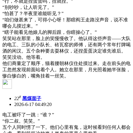
“行，不就是捏蛋蛋吗，捏就捏。”
“别吵吵，让人听见了。”
“怕甚了？半夜里谁能听见？”
“咱们做甚来了，可得小心呀！那瞎阎王走路没声音，说不准
哪会儿摸过来。”
“瞎子能看见他娘儿的脚后跟，你瞎操心了。”
笑笑站在那里，脸上的笑慢慢收了。他认得这些声音——大队
的电工、三队的小队长、砖瓦窑的师傅，还有两个常年打牌喝
酒的闲汉。五个杂种要去耍林仪，还捏蛋蛋决定谁先谁后。
笑笑没动。他等着。
他们商量定了顺序，猫着腰朝林仪住处摸过来。走在前头的电
工忽然发现前面站着个人。她立在那里，月光照着她半张脸，
惨白惨白的，嘴角挂着一丝笑。
#
22
黑煤面子
2026-6-17 04:49:20
电工被吓了一跳：“谁？”
“你二叔。笑笑。”
五个人同时愣了一下。他们心里有鬼，这时候看到任何人都会