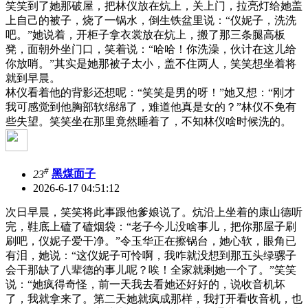
笑笑到了她那破屋，把林仪放在炕上，关上门，拉亮灯给她盖
上自己的被子，烧了一锅水，倒生铁盆里说：“仪妮子，洗洗
吧。”她说着，开柜子拿衣裳放在炕上，搬了那三条腿高板
凳，面朝外坐门口，笑着说：“哈哈！你洗澡，伙计在这儿给
你放哨。”其实是她那被子太小，盖不住两人，笑笑想坐着将
就到早晨。
林仪看着他的背影还想呢：“笑笑是男的呀！”她又想：“刚才
我可感觉到他胸部软绵绵了，难道他真是女的？”林仪不免有
些失望。笑笑坐在那里竟然睡着了，不知林仪啥时候洗的。
#
23
黑煤面子
2026-6-17 04:51:12
次日早晨，笑笑将此事跟他爹娘说了。炕沿上坐着的康山德听
完，鞋底上磕了磕烟袋：“老子今儿没啥事儿，把你那屋子刷
刷吧，仪妮子爱干净。”令玉华正在擦锅台，她心软，眼角已
有泪，她说：“这仪妮子可怜啊，我咋就没想到那五头绿骡子
会干那缺了八辈德的事儿呢？唉！全家就剩她一个了。”笑笑
说：“她疯得奇怪，前一天我去看她还好好的，说收音机坏
了，我就拿来了。第二天她就疯成那样，我打开看收音机，也