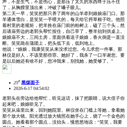
声，不是生气，不是伤心，是那压了太久的东西终于压不住
了，从胸膛里顶出来，冲破了嗓子眼儿。
第二天一早，笑笑把那只养了两年的山羊牵到娘娘庙门口。那
羊通体雪白，是笑笑一手喂大的，每天给它捋草根子吃。他照
着村里的老规矩，把羊拴在庙门前的柏树上，磕了三个头，然
后请庙旁边的老郭头帮忙按住，自己宰了，整羊抬到供桌上。
娘娘庙不大，三间土房，里面供着送子娘娘，香火倒是一直没
断。笑笑跪在蒲团上，把头低下去，低到地上。
他说：“娘娘，我康笑笑从来没求过您。今儿求您一件事。那
林仪是好人，不该受那些罪。她好了，我杀了一口羊谢您。要
是以后她还有啥不好，您冲我来，别找她，她受够了。”
#
25
黑煤面子
2026-6-17 04:54:02
老郭头在旁边给他帮忙，听见这话，抹了把眼睛，说大侄子你
起来吧，娘娘听见了。
笑笑从庙里出来，回到她院里。林仪坐在门槛上等她，拿着她
那个放大镜。阳光透过放大镜照在她手心上，烧了一个金色的
圆点。她看着那个圆点，没抬头，慢悠悠地说：“笑笑，我要