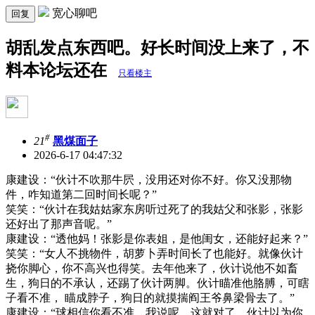
宽心聊吧
回复
胡乱发点东西吧。好长时间没上来了，不
料本论坛还在
只看楼主
#
21
黑煤面子
2026-6-17 04:47:32
康建设：“伙计不吹那牛屄，没用还对你不好。你又没那物
件，咋知道第二回时间长呢？”
笑笑：“伙计在我姑姑家东房听过死了的我姑父和张影，张影
还好出了那声音呢。”
康建设：“透他妈！张影是你表姐，是他闺女，还能好起来？”
笑笑：“女人不挑物件，胡萝卜弄时间长了也能好。就像伙计
挠你脚心，你不高兴也得笑。去年他来了，伙计说他不如畜
生，狗日的不承认，还踢了伙计两脚。伙计瞄准他胳膊，可瞎
子看不准， 瞄成脖子，狗日的就摸揣阎王爷鼻梁骨去了。”
康建设：“球相信你看不准。我说呢，这就对了，伙计以为你