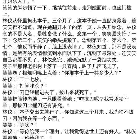
开始杀人了。”
笑笑的脚步顿了一下，继续往前走，走到她面前，也坐门槛
上。
林仪从怀里掏出本子。三个月了，这本子她一直贴身藏着，连
笑笑都不知道。现在她翻开本子的第一页，从头开始念。林仪
念的不是人名，是牲畜做了什么。念第一个，笑笑眉头拧了一
下；念第二个，笑笑的拳头攥紧了。念到第五个、第六个、第
七个，他反而平静了，脸上没表情了。林仪知道，那不是没表
情，是所有的表情都沉到水面以下了，沉到了最深处，连笑笑
自己都看不见了。林仪念完，她俩沉默了一袋烟功夫。
院子里那棵老柳树上落了一只喜鹊，叫了几声飞走了。
笑笑卷了根烟叼嘴上点着：“你那本子上一共多少人？”
林仪：“二十七枚。”
笑笑：“打算咋杀？”
林仪：“刀已经捅进去了，拔出来就死了。”
笑笑把脸转向她，一只眼看着她：“咋拔刀呢？我常杀猪宰
羊，那拔刀比捅刀还有讲究。”
林仪：“本子交出去就行了。你知道这三个月来，我为啥不拔
刀？因为我在等一个东西。”
笑笑：“等啥？”
林仪：“等你给我一个理由，让我觉得这世上还有好人。”林仪
看着他：“你给我了。”