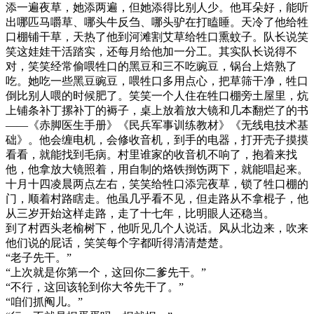
添一遍夜草，她添两遍，但她添得比别人少。他耳朵好，能听
出哪匹马嚼草、哪头牛反刍、哪头驴在打瞌睡。天冷了他给牲
口棚铺干草，天热了他到河滩割艾草给牲口熏蚊子。队长说笑
笑这娃娃干活踏实，还每月给他加一分工。其实队长说得不
对，笑笑经常偷喂牲口的黑豆和三不吃豌豆，锅台上焙熟了
吃。她吃一些黑豆豌豆，喂牲口多用点心，把草筛干净，牲口
倒比别人喂的时候肥了。笑笑一个人住在牲口棚旁土屋里，炕
上铺条补丁摞补丁的褥子，桌上放着放大镜和几本翻烂了的书
——《赤脚医生手册》《民兵军事训练教材》《无线电技术基
础》。他会缠电机，会修收音机，到手的电器，打开壳子摸摸
看看，就能找到毛病。村里谁家的收音机不响了，抱着来找
他，他拿放大镜照着，用自制的烙铁捯饬两下，就能唱起来。
十月十四凌晨两点左右，笑笑给牲口添完夜草，锁了牲口棚的
门，顺着村路瞎走。他虽几乎看不见，但走路从不拿棍子，他
从三岁开始这样走路，走了十七年，比明眼人还稳当。
到了村西头老榆树下，他听见几个人说话。风从北边来，吹来
他们说的屁话，笑笑每个字都听得清清楚楚。
“老子先干。”
“上次就是你第一个，这回你二爹先干。”
“不行，这回该轮到你大爷先干了。”
“咱们抓阄儿。”