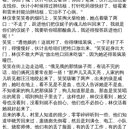
去找你。伙计小时候得过肺结核，打针吃药很快好了。链霉素
和雷米封能治肺结核，它治不了心病。”
林仪拿笑笑卷的烟叼上，笑笑掏火柴给她，她点着吸了两
口：“不走了，跃进他们把仪妮子的魂儿给叫回来了。我就是
你们的仪妮子，我要听你唱那酸曲儿，我还得报答跃进他们
呢！”
笑笑：“透他娘的！这就对了。你得继续装疯，一下子好了不
行，得慢慢好，伙计去给咱们把牲口放出来。”笑笑起身出大
门，林仪不敢大声说“放出牲口回来吃饭”，因为她还得装疯装
哑巴。
笑笑在街上边走边吼：“俄见俄的那情妹子而，有说不完的
话，咱们俩死活要常在那一搭！”那声儿又高又亮，人家的狗
儿听见都汪汪地咬起来了。笑笑咳嗽了两声，出来的痰是咸
的，她吐在地上，看不见是不是血，也没人告诉她是不是血。
不知谁家的狗儿把那痰舔了，狗儿知道那是血。那血是笑笑唱
出的尾音，唱到狗肚子里去了。这样也好，林仪没看到，她父
母也没看到，没看到就不会担心。他们也不必担心，林仪活着
她就好起来了。
后来的事儿，村里人知道的很少，零零碎碎听到一些。他们知
道毕晓芳回来过，庞德彪先倒霉，然后是刘满仓、电工、小队
长、烧窑师傅。他们有的丢了脸面，有的丢了工作，有的丢了