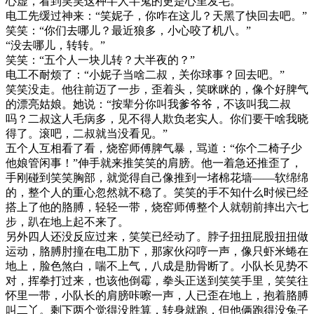
心虚，看到笑笑这种半人半鬼的更是心里发毛。
电工先缓过神来：“笑妮子，你咋在这儿？天黑了快回去吧。”
笑笑：“你们去哪儿？最近狼多，小心咬了机八。”
“没去哪儿，转转。”
笑笑：“五个人一块儿转？大半夜的？”
电工不耐烦了：“小妮子当啥二叔，关你球事？回去吧。”
笑笑没走。他往前迈了一步，歪着头，笑眯眯的，像个好脾气
的漂亮姑娘。她说：“按辈分你叫我爹爷爷，不该叫我二叔
吗？二叔这人毛病多，见不得人欺负老实人。你们要干啥我晓
得了。滚吧，二叔就当没看见。”
五个人互相看了看，烧窑师傅脾气暴，骂道：“你个二椅子少
他娘管闲事！”伸手就来推笑笑的肩膀。他一着急还推歪了，
手刚碰到笑笑胸部，就觉得自己像推到一堵棉花墙——软绵绵
的，整个人的重心忽然就不稳了。笑笑的手不知什么时候已经
搭上了他的胳膊，轻轻一带，烧窑师傅整个人就朝前摔出六七
步，趴在地上起不来了。
另外四人还没反应过来，笑笑已经动了。脖子扭扭屁股扭扭做
运动，胳膊肘撞在电工肋下，那家伙闷哼一声，像只虾米蜷在
地上，脸色煞白，喘不上气，八成是肋骨断了。小队长见势不
对，挥拳打过来，也该他倒霉，拳头正送到笑笑手里，笑笑往
怀里一带，小队长的肩膀咔嚓一声，人已歪在地上，抱着胳膊
叫二丫。剩下两个觉得没胜算，转身就跑，但他俩跑得没兔子