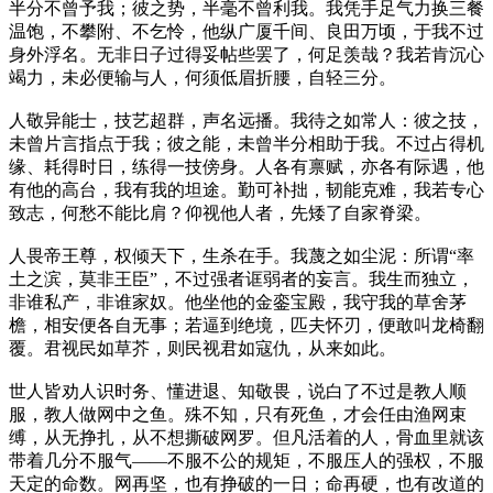
半分不曾予我；彼之势，半毫不曾利我。我凭手足气力换三餐
温饱，不攀附、不乞怜，他纵广厦千间、良田万顷，于我不过
身外浮名。无非日子过得妥帖些罢了，何足羡哉？我若肯沉心
竭力，未必便输与人，何须低眉折腰，自轻三分。
人敬异能士，技艺超群，声名远播。我待之如常人：彼之技，
未曾片言指点于我；彼之能，未曾半分相助于我。不过占得机
缘、耗得时日，练得一技傍身。人各有禀赋，亦各有际遇，他
有他的高台，我有我的坦途。勤可补拙，韧能克难，我若专心
致志，何愁不能比肩？仰视他人者，先矮了自家脊梁。
人畏帝王尊，权倾天下，生杀在手。我蔑之如尘泥：所谓“率
土之滨，莫非王臣”，不过强者诓弱者的妄言。我生而独立，
非谁私产，非谁家奴。他坐他的金銮宝殿，我守我的草舍茅
檐，相安便各自无事；若逼到绝境，匹夫怀刃，便敢叫龙椅翻
覆。君视民如草芥，则民视君如寇仇，从来如此。
世人皆劝人识时务、懂进退、知敬畏，说白了不过是教人顺
服，教人做网中之鱼。殊不知，只有死鱼，才会任由渔网束
缚，从无挣扎，从不想撕破网罗。但凡活着的人，骨血里就该
带着几分不服气——不服不公的规矩，不服压人的强权，不服
天定的命数。网再坚，也有挣破的一日；命再硬，也有改道的