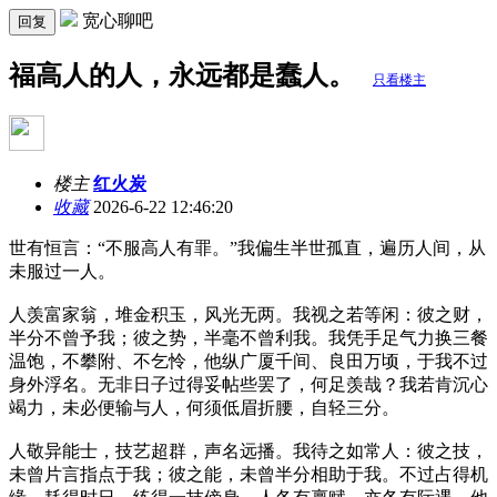
宽心聊吧
回复
福高人的人，永远都是蠢人。
只看楼主
楼主
红火炭
收藏
2026-6-22 12:46:20
世有恒言：“不服高人有罪。”我偏生半世孤直，遍历人间，从
未服过一人。
人羡富家翁，堆金积玉，风光无两。我视之若等闲：彼之财，
半分不曾予我；彼之势，半毫不曾利我。我凭手足气力换三餐
温饱，不攀附、不乞怜，他纵广厦千间、良田万顷，于我不过
身外浮名。无非日子过得妥帖些罢了，何足羡哉？我若肯沉心
竭力，未必便输与人，何须低眉折腰，自轻三分。
人敬异能士，技艺超群，声名远播。我待之如常人：彼之技，
未曾片言指点于我；彼之能，未曾半分相助于我。不过占得机