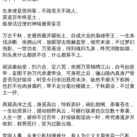
生来便是世间客，不跪苍天不跪人。
莫道百年终是土，
挺身活过便封神续傲骨妄言
万古千秋，史册所载开疆拓土、自成大业的枭雄帝王，一生杀
伐决断、坐拥山河，放眼望去煊赫盖世，细究本源，不过梦幻
泡影。一世功名、万里基业，待到魂归九泉，终究消散如烟，
到头来什么都抓不住，什么都算不上。
就说秦始皇，扫六合、定八荒，坐拥万里锦绣江山，自号始皇
帝，妄图子孙万代承袭帝业。可身死之后，骊山陵内真身尸骨
是否完好留存，时至今日依旧悬而未决。纵然手握天下权柄，
也拦不住肉身腐朽，带不走分毫社稷疆土，千秋霸业，不过黄
土一抔。
再观高俅之流，身居高位，恃权弄奸，祸乱朝纲、荼毒苍生，
一生钻营算计，搅动朝野风云，可横行跋扈也仅仅数十寒暑。
人生一世，俯仰不过百年，奸佞纵能逞凶一时，终究难逃岁月
收割，权势恶行，皆为过眼云烟。
世间人事，从来公私纠缠难分，有人为公义大局舍弃一己私