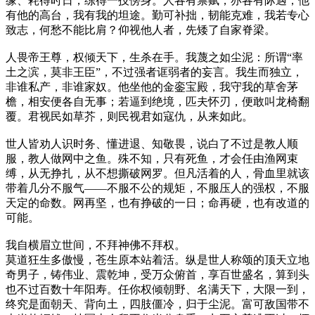
缘、耗得时日，练得一技傍身。人各有禀赋，亦各有际遇，他
有他的高台，我有我的坦途。勤可补拙，韧能克难，我若专心
致志，何愁不能比肩？仰视他人者，先矮了自家脊梁。
人畏帝王尊，权倾天下，生杀在手。我蔑之如尘泥：所谓“率
土之滨，莫非王臣”，不过强者诓弱者的妄言。我生而独立，
非谁私产，非谁家奴。他坐他的金銮宝殿，我守我的草舍茅
檐，相安便各自无事；若逼到绝境，匹夫怀刃，便敢叫龙椅翻
覆。君视民如草芥，则民视君如寇仇，从来如此。
世人皆劝人识时务、懂进退、知敬畏，说白了不过是教人顺
服，教人做网中之鱼。殊不知，只有死鱼，才会任由渔网束
缚，从无挣扎，从不想撕破网罗。但凡活着的人，骨血里就该
带着几分不服气——不服不公的规矩，不服压人的强权，不服
天定的命数。网再坚，也有挣破的一日；命再硬，也有改道的
可能。
我自横眉立世间，不拜神佛不拜权。
莫道狂生多傲慢，苍生原本站着活。纵是世人称颂的顶天立地
奇男子，铸伟业、震乾坤，受万众俯首，享百世盛名，算到头
也不过百数十年阳寿。任你权倾朝野、名满天下，大限一到，
终究是面朝天、背向土，四肢僵冷，归于尘泥。富可敌国带不