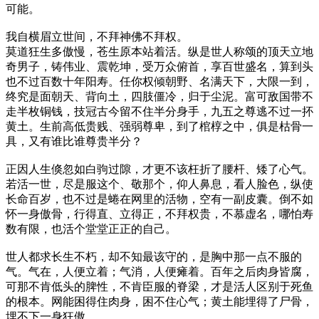
可能。
我自横眉立世间，不拜神佛不拜权。
莫道狂生多傲慢，苍生原本站着活。纵是世人称颂的顶天立地
奇男子，铸伟业、震乾坤，受万众俯首，享百世盛名，算到头
也不过百数十年阳寿。任你权倾朝野、名满天下，大限一到，
终究是面朝天、背向土，四肢僵冷，归于尘泥。富可敌国带不
走半枚铜钱，技冠古今留不住半分身手，九五之尊逃不过一抔
黄土。生前高低贵贱、强弱尊卑，到了棺椁之中，俱是枯骨一
具，又有谁比谁尊贵半分？
正因人生倏忽如白驹过隙，才更不该枉折了腰杆、矮了心气。
若活一世，尽是服这个、敬那个，仰人鼻息，看人脸色，纵使
长命百岁，也不过是蜷在网里的活物，空有一副皮囊。倒不如
怀一身傲骨，行得直、立得正，不拜权贵，不慕虚名，哪怕寿
数有限，也活个堂堂正正的自己。
世人都求长生不朽，却不知最该守的，是胸中那一点不服的
气。气在，人便立着；气消，人便瘫着。百年之后肉身皆腐，
可那不肯低头的脾性，不肯臣服的脊梁，才是活人区别于死鱼
的根本。网能困得住肉身，困不住心气；黄土能埋得了尸骨，
埋不下一身狂傲。