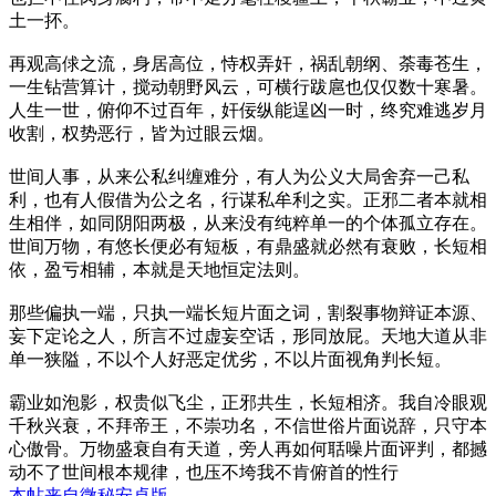
土一抔。
再观高俅之流，身居高位，恃权弄奸，祸乱朝纲、荼毒苍生，
一生钻营算计，搅动朝野风云，可横行跋扈也仅仅数十寒暑。
人生一世，俯仰不过百年，奸佞纵能逞凶一时，终究难逃岁月
收割，权势恶行，皆为过眼云烟。
世间人事，从来公私纠缠难分，有人为公义大局舍弃一己私
利，也有人假借为公之名，行谋私牟利之实。正邪二者本就相
生相伴，如同阴阳两极，从来没有纯粹单一的个体孤立存在。
世间万物，有悠长便必有短板，有鼎盛就必然有衰败，长短相
依，盈亏相辅，本就是天地恒定法则。
那些偏执一端，只执一端长短片面之词，割裂事物辩证本源、
妄下定论之人，所言不过虚妄空话，形同放屁。天地大道从非
单一狭隘，不以个人好恶定优劣，不以片面视角判长短。
霸业如泡影，权贵似飞尘，正邪共生，长短相济。我自冷眼观
千秋兴衰，不拜帝王，不崇功名，不信世俗片面说辞，只守本
心傲骨。万物盛衰自有天道，旁人再如何聒噪片面评判，都撼
动不了世间根本规律，也压不垮我不肯俯首的性行
本帖来自微秘安卓版