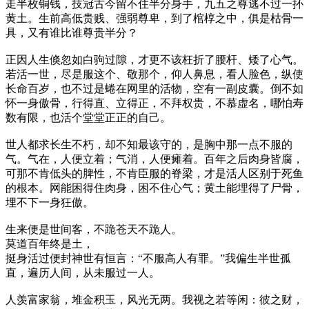
走半枚铜钱，技冠古今留不住半分身手，九五之尊逃不过一抔
黄土。生前高低贵贱、强弱尊卑，到了棺椁之中，俱是枯骨一
具，又有谁比谁尊贵半分？
正因人生倏忽如白驹过隙，才更不该枉折了腰杆、矮了心气。
若活一世，尽是服这个、敬那个，仰人鼻息，看人脸色，纵使
长命百岁，也不过是蜷在网里的活物，空有一副皮囊。倒不如
怀一身傲骨，行得直、立得正，不拜权贵，不慕虚名，哪怕寿
数有限，也活个堂堂正正的自己。
世人都求长生不朽，却不知最该守的，是胸中那一点不服的
气。气在，人便立着；气消，人便瘫着。百年之后肉身皆腐，
可那不肯低头的脾性，不肯臣服的脊梁，才是活人区别于死鱼
的根本。网能困得住肉身，困不住心气；黄土能埋得了尸骨，
埋不下一身狂傲。
生来便是世间客，不跪苍天不跪人。
莫道百年终是土，
挺身活过便封神世有恒言：“不服高人有罪。”我偏生半世孤
直，遍历人间，从未服过一人。
人羡富家翁，堆金积玉，风光无两。我视之若等闲：彼之财，