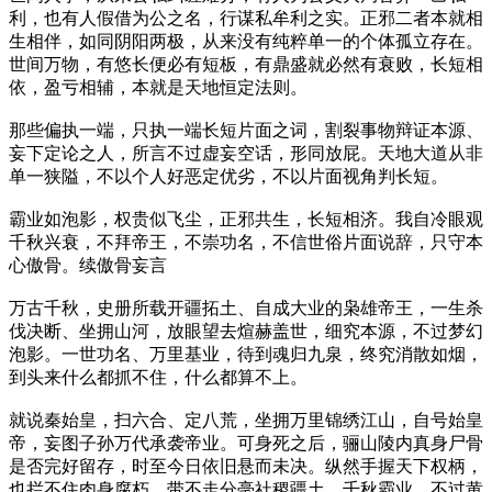
利，也有人假借为公之名，行谋私牟利之实。正邪二者本就相
生相伴，如同阴阳两极，从来没有纯粹单一的个体孤立存在。
世间万物，有悠长便必有短板，有鼎盛就必然有衰败，长短相
依，盈亏相辅，本就是天地恒定法则。
那些偏执一端，只执一端长短片面之词，割裂事物辩证本源、
妄下定论之人，所言不过虚妄空话，形同放屁。天地大道从非
单一狭隘，不以个人好恶定优劣，不以片面视角判长短。
霸业如泡影，权贵似飞尘，正邪共生，长短相济。我自冷眼观
千秋兴衰，不拜帝王，不崇功名，不信世俗片面说辞，只守本
心傲骨。续傲骨妄言
万古千秋，史册所载开疆拓土、自成大业的枭雄帝王，一生杀
伐决断、坐拥山河，放眼望去煊赫盖世，细究本源，不过梦幻
泡影。一世功名、万里基业，待到魂归九泉，终究消散如烟，
到头来什么都抓不住，什么都算不上。
就说秦始皇，扫六合、定八荒，坐拥万里锦绣江山，自号始皇
帝，妄图子孙万代承袭帝业。可身死之后，骊山陵内真身尸骨
是否完好留存，时至今日依旧悬而未决。纵然手握天下权柄，
也拦不住肉身腐朽，带不走分毫社稷疆土，千秋霸业，不过黄