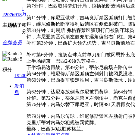
第7分钟，巴西取得梦幻开局，拉扬抢断麦肯纳后送
1
万
2207
6918
第11分钟，库尼亚做球，吉马良斯禁区弧顶打门被
钟，维尼修斯抢断亨得利后禁区右侧低射破门。随后
主题
帖子
积
第33分钟，刘易斯-弗格森禁区弧顶打门被防守球
分
钟，库尼亚禁区弧顶左侧兜射远角偏出右门柱。第4
金牌会员
补时第3分钟，巴西扩大领先优势，吉马良斯前场右
补时第6分钟，拉扬点球点前单刀射门被冈恩扑出
上半场结束，巴西2-0领先苏格兰。
下半场易边再战。第49分钟，蒂尔尼前场左路传中
积分
第54分钟，维尼修斯禁区弧顶左侧射门被冈恩没收
19500
第60分钟，巴西提前锁定胜局，吉马良斯做球，库
发消
第62分钟，达尼洛放倒蒂尔尼被罚黄牌。第64分
息
化解。第72分钟，蒂尔尼禁区左侧传中，尚克兰前
第76分钟，内马尔替下库尼亚，时隔981天后再次
第79分钟，内马尔传球，维尼修斯禁区左肋射门被
克里斯蒂对内马尔犯规被罚黄牌。
最终，巴西3-0战胜苏格兰。