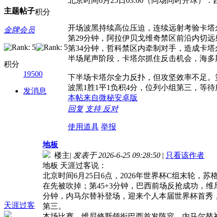
北京时间6月25日03:00（同场同时开球）
主题
帖子
积分
开场波黑持续高位压迫，连续远射考验卡塔
金牌会员
第29分钟，阿拉伊贝戈维奇禁区前沿内切远
第34分钟，哲科禁区内牵制对手，造成卡塔
半场尾声阶段，卡塔尔抓住反击机会，海多斯
积分
19500
下半场卡塔尔全力反扑，但攻坚效率不足。第
波黑1胜1平1负积4分，位列小组第三，等
发消息
本帖来自微秘安卓版
回复
支持
反对
使用道具
举报
地板
楼主
|
发表于 2026-6-25 09:28:50
|
只看该作者
地板 天涯过客说：
北京时间6月25日6点，2026年世界杯C组末轮
在先被吹掉；第45+3分钟，巴西前场反抢成功，
分钟，内马尔替补登场，迎来个人本届世界杯首秀，时
天涯过客
第三。
本场比赛，维尼修斯领衔巴西首发阵容，内马尔替