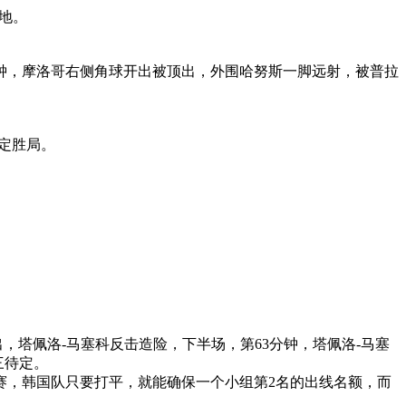
海地。
分钟，摩洛哥右侧角球开出被顶出，外围哈努斯一脚远射，被普拉
。
锁定胜局。
出，塔佩洛-马塞科反击造险，下半场，第63分钟，塔佩洛-马塞
三待定。
比赛，韩国队只要打平，就能确保一个小组第2名的出线名额，而