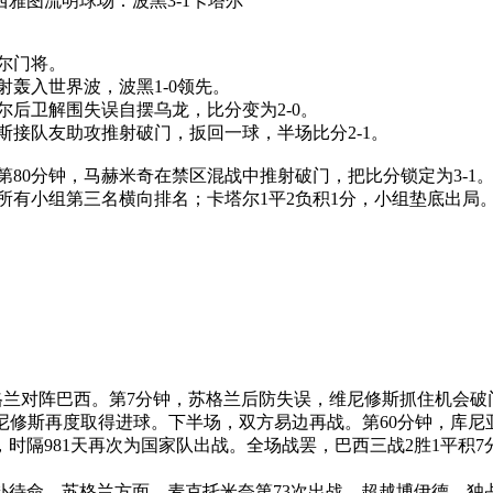
：西雅图流明球场：波黑3-1卡塔尔
尔门将。
射轰入世界波，波黑1-0领先。
尔后卫解围失误自摆乌龙，比分变为2-0。
接队友助攻推射破门，扳回一球，半场比分2-1。
80分钟，马赫米奇在禁区混战中推射破门，把比分锁定为3-1
待所有小组第三名横向排名；卡塔尔1平2负积1分，小组垫底出局
，苏格兰对阵巴西。第7分钟，苏格兰后防失误，维尼修斯抓住机会
维尼修斯再度取得进球。下半场，双方易边再战。第60分钟，库尼
隔981天再次为国家队出战。全场战罢，巴西三战2胜1平积7
补待命。苏格兰方面，麦克托米奈第73次出战，超越博伊德，独