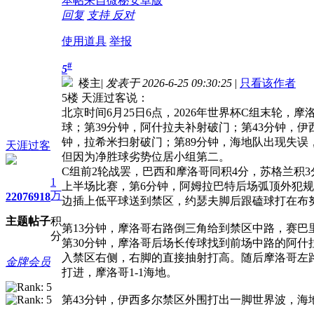
本帖来自微秘安卓版
回复
支持
反对
使用道具
举报
#
5
楼主
|
发表于 2026-6-25 09:30:25
|
只看该作者
5楼 天涯过客说：
北京时间6月25日6点，2026年世界杯C组末轮
球；第39分钟，阿什拉夫补射破门；第43分钟，
钟，拉希米扫射破门；第89分钟，海地队出现失误
天涯过客
但因为净胜球劣势位居小组第二。
C组前2轮战罢，巴西和摩洛哥同积4分，苏格兰积
1
上半场比赛，第6分钟，阿姆拉巴特后场弧顶外犯
万
2207
6918
边插上低平球送到禁区，约瑟夫脚后跟磕球打在布努
主题
帖子
积
第13分钟，摩洛哥右路倒三角给到禁区中路，赛巴
分
第30分钟，摩洛哥后场长传球找到前场中路的阿什
入禁区右侧，右脚的直接抽射打高。随后摩洛哥左
金牌会员
打进，摩洛哥1-1海地。
第43分钟，伊西多尔禁区外围打出一脚世界波，海地