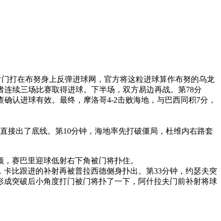
瑟夫射门打在布努身上反弹进球网，官方将这粒进球算作布努的乌龙
后者连续三场比赛取得进球。下半场，双方易边再战。第78分
确认进球有效。最终，摩洛哥4-2击败海地，与巴西同积7分，
直接出了底线。第10分钟，海地率先打破僵局，杜维内右路套
弧顶，赛巴里迎球低射右下角被门将扑住。
，卡比跟进的补射再被普拉西德侧身扑出。第33分钟，约瑟夫突
形成突破后小角度打门被门将扑了一下，阿什拉夫门前补射将球