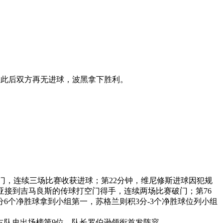
。此后双方再无进球，波黑拿下胜利。
。
破门，连续三场比赛收获进球；第22分钟，维尼修斯进球因犯规
亚接到吉马良斯的传球打空门得手，连续两场比赛破门；第76
分6个净胜球拿到小组第一，苏格兰则积3分-3个净胜球位列小组
占队史出场榜第9位，队长罗伯逊领衔首发阵容。