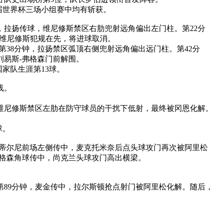
届世界杯三场小组赛中均有斩获。
，拉扬传球，维尼修斯禁区右肋兜射远角偏出左门柱。第22分
定维尼修斯犯规在先，将进球取消。
第38分钟，拉扬禁区弧顶右侧兜射远角偏出远门柱。第42分
刘易斯-弗格森门前解围。
家队生涯第13球。
线。
，维尼修斯禁区左肋在防守球员的干扰下低射，最终被冈恩化解。
球。
，蒂尔尼前场左侧传中，麦克托米奈后点头球攻门再次被阿里松
弗格森角球传中，尚克兰头球攻门高出横梁。
第89分钟，麦金传中，拉尔斯顿抢点射门被阿里松化解。随后，