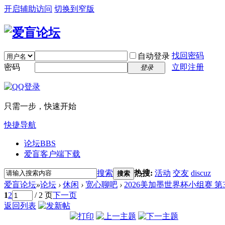
开启辅助访问
切换到窄版
找回密码
自动登录
密码
立即注册
登录
只需一步，快速开始
快捷导航
论坛
BBS
爱盲客户端下载
搜索
热搜:
活动
交友
discuz
搜索
爱盲论坛
»
论坛
›
休闲
›
宽心聊吧
›
2026美加墨世界杯小组赛 第
1
2
/ 2 页
下一页
返回列表