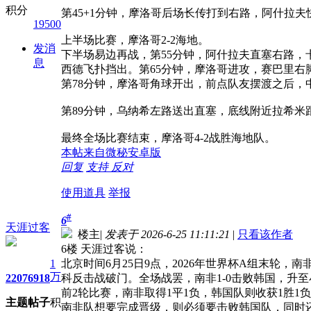
积分
第45+1分钟，摩洛哥后场长传打到右路，阿什拉夫
19500
上半场比赛，摩洛哥2-2海地。
发消
下半场易边再战，第55分钟，阿什拉夫直塞右路，
息
西德飞扑挡出。第65分钟，摩洛哥进攻，赛巴里
第78分钟，摩洛哥角球开出，前点队友摆渡之后，
第89分钟，乌纳希左路送出直塞，底线附近拉希米
最终全场比赛结束，摩洛哥4-2战胜海地队。
本帖来自微秘安卓版
回复
支持
反对
使用道具
举报
#
6
天涯过客
楼主
|
发表于 2026-6-25 11:11:21
|
只看该作者
6楼 天涯过客说：
1
北京时间6月25日9点，2026年世界杯A组末轮
万
2207
6918
科反击战破门。全场战罢，南非1-0击败韩国，升
前2轮比赛，南非取得1平1负，韩国队则收获1胜
主题
帖子
积
南非队想要完成晋级，则必须要击败韩国队，同时