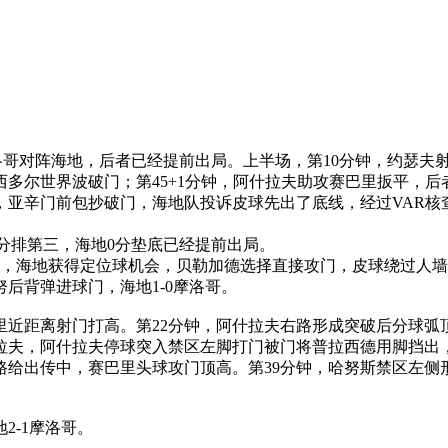
，摩洛哥对阵海地，后者已经提前出局。上半场，第10分钟，约
伊西多尔世界波破门；第45+1分钟，阿什拉夫助攻赛巴里扳平，
，亚辛门前包抄破门，海地队投诉皮球先出了底线，经过VAR核查
3分排第三，海地0分垫底已经提前出局。
规，海地获得定位球机会，贝勒加德选择直接攻门，皮球绕过人墙
后背弹进球门，海地1-0摩洛哥。
里近距离射门打高。第22分钟，阿什拉夫右路形成突破后分球
拉夫，阿什拉夫停球突入禁区左脚打门被门将普拉西德用脚挡出
路给出传中，赛巴里头球攻门顶高。第39分钟，哈努斯禁区左侧
2-1摩洛哥。