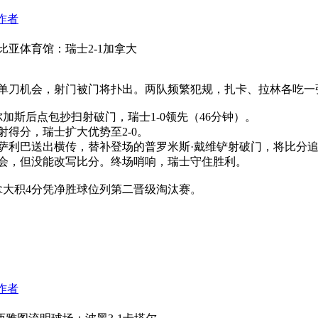
作者
伦比亚体育馆：瑞士2-1加拿大
单刀机会，射门被门将扑出。两队频繁犯规，扎卡、拉林各吃一
加斯后点包抄扫射破门，瑞士1-0领先（46分钟）。
射得分，瑞士扩大优势至2-0。
萨利巴送出横传，替补登场的普罗米斯·戴维铲射破门，将比分追到
会，但没能改写比分。终场哨响，瑞士守住胜利。
拿大积4分凭净胜球位列第二晋级淘汰赛。
作者