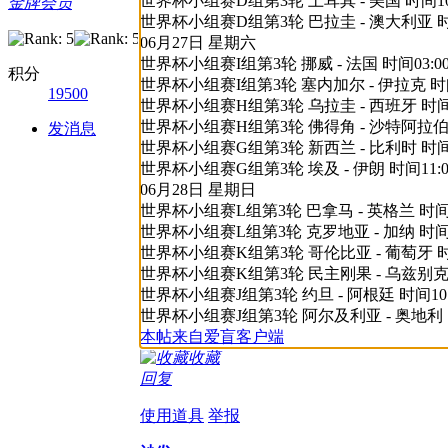
世界杯小组赛D组第3轮 土耳其 - 美国 时间10:
金牌会员
世界杯小组赛D组第3轮 巴拉圭 - 澳大利亚 时间1
06月27日 星期六
世界杯小组赛I组第3轮 挪威 - 法国 时间03:00
积分
世界杯小组赛I组第3轮 塞内加尔 - 伊拉克 时间0
19500
世界杯小组赛H组第3轮 乌拉圭 - 西班牙 时间08
世界杯小组赛H组第3轮 佛得角 - 沙特阿拉伯 时
发消息
世界杯小组赛G组第3轮 新西兰 - 比利时 时间11
世界杯小组赛G组第3轮 埃及 - 伊朗 时间11:0
06月28日 星期日
世界杯小组赛L组第3轮 巴拿马 - 英格兰 时间05
世界杯小组赛L组第3轮 克罗地亚 - 加纳 时间05
世界杯小组赛K组第3轮 哥伦比亚 - 葡萄牙 时间0
世界杯小组赛K组第3轮 民主刚果 - 乌兹别克斯坦
世界杯小组赛J组第3轮 约旦 - 阿根廷 时间10:
世界杯小组赛J组第3轮 阿尔及利亚 - 奥地利 时间
本帖来自爱盲客户端
收藏
回复
使用道具
举报