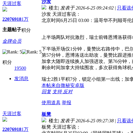
沙发
天涯过客
楼主
|
发表于 2026-6-25 09:24:02
|
只看该
沙发 天涯过客说：
2207
6918
1万
北京时间6月25日 03:00：温哥华不列颠哥
主题
帖子
积分
上半场两队对抗激烈，瑞士前锋恩博洛获得
金牌会员
下半场开场仅1分钟，曼赞比右路传中，巴尔
第57分钟，恩博洛送出助攻，曼赞比跟进推
加拿大随即连续换人加强进攻。第76分钟，
积分
剩余时间加拿大持续围攻，多次获得角球机
19500
发消息
瑞士2胜1平积7分，锁定小组第一出线；加
本帖来自微秘安卓版
回复
支持
反对
使用道具
举报
天涯过客
板凳
楼主
|
发表于 2026-6-25 09:27:38
|
只看该
板凳 天涯过客说：
2207
6918
1万