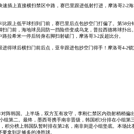
快速插上直接横扫禁区中路，赛巴里跟进低射打进，摩洛哥2-2
卡比跟上低平球扫到门前，赛巴里后点包抄空门打偏了。第58
右脚扫门前，海地球员回防一挡险些变成乌龙，普拉西德将球扑出
中路拉希米一停后转身右脚扫射破门，摩洛哥3-2反超比分。
跟进得球后横扫门前后点，亚辛跟进包抄空门得手！摩洛哥4-2
，南非对阵韩国。上半场，双方互有攻守，李刚仁禁区内劲射稍稍偏
至小组第二。最终，墨西哥携手南非晋级，韩国积3分排在小组第
1负，积分榜上韩国队暂时排在第2名，南非则是小组垫底。本场
还要拿到足够多的净胜球。