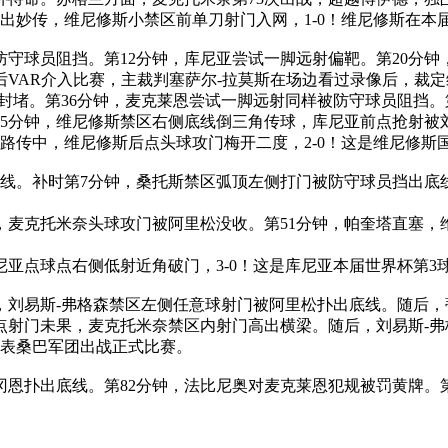
出妙传，维尼修斯小禁区前单刀射门入网，1-0！维尼修斯在本
防守球员阻挡。第12分钟，库尼亚尝试一脚远射偏靶。第20分钟
VAR介入比赛，主裁判塞萨尔-拉莫斯在场边看过录像后，裁
员封堵。第36分钟，麦克莱恩尝试一脚远射同样被防守球员阻挡。
5分钟，维尼修斯禁区右侧底线倒三角传球，库尼亚前点抢射被
路传中，维尼修斯后点头球攻门梅开二度，2-0！这是维尼修斯国
底线。补时第7分钟，桑托斯禁区弧顶左侧打门被防守球员挡出底
，麦克托米奈头球攻门被阿里松没收。第51分钟，帕奎塔直塞
。
尼亚点球点右侧低射近角破门，3-0！这是库尼亚本届世界杯第3
钟，刘易斯-弗格森禁区左侧任意球射门被阿里松扑出底线。随后
点射门未果，麦克托米奈禁区内射门高出横梁。随后，刘易斯-
代表桑巴军团出战正式比赛。
冈恩扑出底线。第82分钟，法比尼奥对麦克莱恩犯规被罚黄牌。