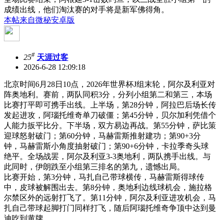
成绩出线，他们淘汰赛的对手将是新军佛得角。
本帖来自微秘安卓版
#
25
天涯过客
2026-6-28 12:09:18
北京时间6月28日10点，2026年世界杯J组末轮，阿尔及利亚对
阵奥地利。赛前，两队同积3分，分列小组第二和第三，本场
比赛打平即可携手出线。上半场，第28分钟，阿拉巴后场长传
发起进攻，阿瑙托维奇单刀破僵；第45分钟，贝尔加利凭借个
人能力扳平比分。下半场，双方易边再战。第55分钟，萨比策
迎球怒射破门；第60分钟，马赫雷斯推射建功；第90+3分
钟，马赫雷斯小角度抽射破门；第90+6分钟，卡拉季奇头球
绝平。全场战罢，阿尔及利亚3-3奥地利，两队携手出线。与
此同时，伊朗跌至小组第三排名的第九，遗憾出局。
比赛开始，第3分钟，马扎自己带球横传，马赫雷斯得球传
中，皮球被解围出去。第8分钟，奥地利边线球机会，施拉格
尔禁区外的远射打飞了。第11分钟，阿尔及利亚进攻机会，马
扎自己带球起脚打门同样打飞，随后阿瑙托维奇争顶中达到曼
迪吃到黄牌。