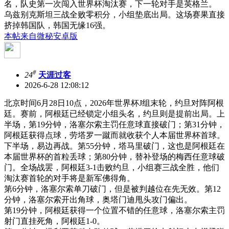
名，队史第一次闯入世界杯淘汰赛，下一轮对手是英格兰。
乌兹别克斯坦三战全败零积分，小组垫底出局。这场赛果直接
挤掉韩国队，韩国无缘16强。
本帖来自微秘安卓版
#
24
天涯过客
2026-6-28 12:08:12
北京时间6月28日10点，2026年世界杯J组末轮，约旦对阵阿根
廷。赛前，阿根廷已经锁定小组头名，约旦则是提前出局。上
半场，第19分钟，洛塞尔索主罚任意球直接破门；第31分钟，
阿根廷获得点球，劳塔罗一蹴而就收获个人本届世界杯首球。
下半场，易边再战。第55分钟，塔马里破门，这也是阿根廷在
本届世界杯的首粒丢球；第80分钟，替补登场的梅西任意球破
门。全场战罢，阿根廷3-1击败约旦，小组赛三战全胜，他们
淘汰赛首轮的对手将是新军佛得角。
第6分钟，洛塞尔索单刀破门，但是被判越位在先无效。第12
分钟，洛塞尔索开出角球，奥塔门迪甩头攻门偏出。
第19分钟，阿根廷获得一个位置不错的任意球，洛塞尔索主罚
射门直挂死角，阿根廷1-0。