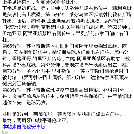
上半场结束时，葡萄牙0-0哥伦比亚。
下半场易边再战。第51分钟，达洛特前场右路传中，菲利克斯
甩头攻门高出横梁。第55分钟，莱尔马禁区弧顶射门被科斯塔
扑出。随后，约翰-阿里亚斯远射被科斯塔没收。第57分钟，
门德斯传球，菲利克斯禁区弧顶左侧射门被封堵。第62分钟，
圣地亚哥-阿里亚斯禁区右侧传中，里奥斯前点射门偏出右门
柱。
第65分钟，苏亚雷斯禁区右肋射门被防守球员挡出底线。随
后，J罗左侧角球传中，桑切斯头球攻门偏出右门柱。第66分
钟，圣地亚哥-阿里亚斯传球，约翰-阿里亚斯禁区右肋射门被
科斯塔扑出底线。第67分钟，普埃尔塔25米劲射偏出左门柱。
第73分钟，圣地亚哥-阿里亚斯传中，苏亚雷斯门前抢点射门
被封堵，J罗再射被挡出底线。第78分钟，达洛特禁区弧顶左
侧兜射远角偏靶。
第88分钟，苏亚雷斯点球点凌空扫射高出横梁。补时第1分
钟，金特罗前场左路传中，桑切斯后点头槌破门。由于桑切斯
越位在先，进球无效。
补时第3分钟，韦加传球，莱奥禁区左肋射门偏出右门柱。
最终，葡萄牙0-0战平哥伦比亚。
本帖来自微秘安卓版