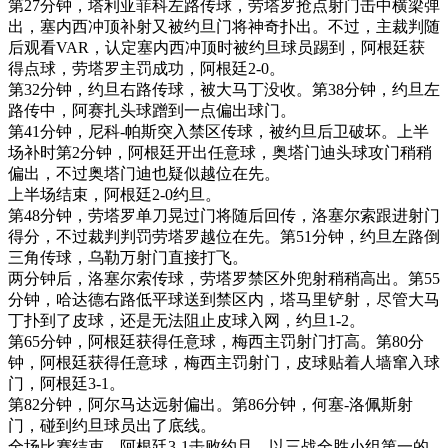
第27分钟，塔利亚菲科左路传球，劳塔罗抢点射门击中横梁弹
出，塞内西冲顶补射又被约旦门将神奇扑出。不过，主裁判随
后观看VAR，认定塞内西冲顶时被约旦球员踢到，阿根廷获
得点球，劳塔罗主罚成功，阿根廷2-0。
第32分钟，约旦右路传球，被大马丁没收。第38分钟，约旦左
路传中，阿赛扎头球蹭到一点偏出球门。
第41分钟，尼科-帕斯突入禁区传球，被约旦后卫破坏。上半
场补时第2分钟，阿根廷开出任意球，奥塔门迪头球攻门稍稍
偏出，不过奥塔门迪也疑似越位在先。
上半场结束，阿根廷2-0约旦。
第48分钟，劳塔罗单刀晃过门将随后回传，洛塞尔索跟进射门
得分，不过裁判判罚劳塔罗越位在先。第51分钟，约旦左路倒
三角传球，乌勒万射门直接打飞。
两分钟后，洛塞尔索传球，劳塔罗禁区外兜射稍稍高出。第55
分钟，哈达德右路低平球送到禁区内，塔马里铲射，尽管大马
丁扑到了皮球，还是无法阻止皮球入网，约旦1-2。
第65分钟，阿根廷获得任意球，梅西主罚射门打高。第80分
钟，阿根廷获得任意球，梅西主罚射门，皮球贴着人墙窜入球
门，阿根廷3-1。
第82分钟，阿尔马达远射偏出。第86分钟，何塞-洛佩斯射
门，碰到约旦球员出了底线。
全场比赛结束，阿根廷3-1击败约旦，以三战全胜小组第一的