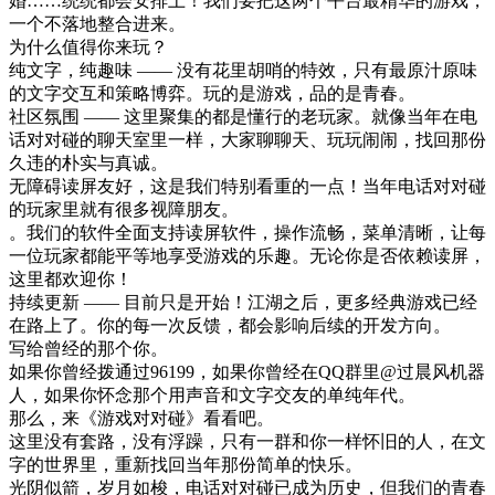
婚……统统都会安排上！我们要把这两个平台最精华的游戏，
一个不落地整合进来。
为什么值得你来玩？
纯文字，纯趣味 —— 没有花里胡哨的特效，只有最原汁原味
的文字交互和策略博弈。玩的是游戏，品的是青春。
社区氛围 —— 这里聚集的都是懂行的老玩家。就像当年在电
话对对碰的聊天室里一样，大家聊聊天、玩玩闹闹，找回那份
久违的朴实与真诚。
无障碍读屏友好，这是我们特别看重的一点！当年电话对对碰
的玩家里就有很多视障朋友。
。我们的软件全面支持读屏软件，操作流畅，菜单清晰，让每
一位玩家都能平等地享受游戏的乐趣。无论你是否依赖读屏，
这里都欢迎你！
持续更新 —— 目前只是开始！江湖之后，更多经典游戏已经
在路上了。你的每一次反馈，都会影响后续的开发方向。
写给曾经的那个你。
如果你曾经拨通过96199，如果你曾经在QQ群里@过晨风机器
人，如果你怀念那个用声音和文字交友的单纯年代。
那么，来《游戏对对碰》看看吧。
这里没有套路，没有浮躁，只有一群和你一样怀旧的人，在文
字的世界里，重新找回当年那份简单的快乐。
光阴似箭，岁月如梭，电话对对碰已成为历史，但我们的青春