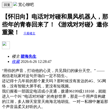
宽心聊吧
回复
【怀旧向】电话对对碰和晨风机器人，那
些年的青春回来了！《游戏对对碰》邀你
重聚！
只看楼主
楼主
碧海先生
收藏
2026-6-26 12:28:47
“用你的声音，打动他的心灵，共见我们的缘分天空。” ——
相信老玩家对这句开场白一定不陌生-。
还记得十几年前的那个夏天吗？那时候没有发达的4G、5G网
络，没有智能大屏手机，更没有短视频。
我们握着一部固定电话或小灵通，拨通96199或118168，就能
进入一个叫 “电话对对碰” 的奇妙世界，那是一个用声音构建
的江湖，多人聊天室里天南海北地胡侃、一对一私聊中邂逅那
个声音温柔又好听的人。