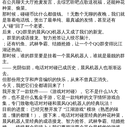
在公共聊天大厅抢麦发言，去综艺听吧点歌送祝福，还能种花
种菜、偷菜。
那时候，碰碰币比什么都值钱。！无数个无聊的夜晚，我们就
是靠着电话线，煲出了最单纯、最真诚的友情，甚至还有
人“碰”回了一个老婆。
后来，QQ群里的晨风QQ机器人又成了我们的新宠。
。群里的成语接龙、智力抢答让人绞尽脑汁。
；还有钓鱼、武林争霸、结婚抢婚，让一个个QQ群变得比江
湖还热闹。
那时候，谁的群里要是挂着一个晨风机器人，谁就是最靓的群
主。
—— 光阴似箭，电话对对碰已成历史，晨风机器人也渐渐远
去。
但那份用文字和声音编织的快乐，从来不曾真正消失。
今天，我把它们全都请回来了！
我开发了一款软件——《游戏对对碰》 。它不是什么3A大
作，也不是什么氪金手游，它是一款纯粹的文字情怀游戏合
集，专门致敬电话对对碰和晨风QQ机器人的经典玩法！
目前的进度： 已经完整开发了 “江湖游戏” 模块（熟悉的味
道，懂的都懂！）。接下来，电话对对碰里经典的种花种菜，
晨风机器人里经典的成语接龙、智力抢答、武林争霸、结婚抢