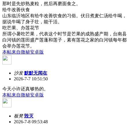
那时是先炒熟麦粒，然后再磨面食之。
给牛改善伙食
山东临沂地区有给牛改善饮食的习俗。伏日煮麦仁汤给牛喝，
据说牛喝了身子壮，能干活。
吃芒果、办莲花节
所谓小暑吃芒果，代表这个时节是芒果的成熟盛产期，台南县
白河镇的莲田盛产莲蓬和莲子，素有莲花之家的白河镇每年都
会举办莲花节。
本帖来自微秘安卓版
沙发
默默无闻在
2026-7-7 10:51:50
今天小许还真够热的。
本帖来自微秘安卓版
板凳
毁灭
2026-7-8 09:53:48