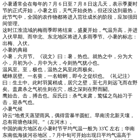
小暑通常会在每年的 7 月 6 日至 7 月 8 日这几天，表示季夏时
节的正式开始，小暑之后，天气开始炎热，但还没达到最热，
此节气中，全国的农作物都将进入茁壮成长的阶段，应加强田
间管理。
这时江淮流域的梅雨季即将结束，盛夏开始，气温升高，并进
入伏旱期。而华北、东北地区将进入多雨季节。小暑的标志：
出梅、入伏。
小暑的典籍
小暑，六月节。《说文》曰：暑，热也。就热之中，分为大
小，月初为小，月中为大，今则热气犹小也。
温风至。至，极也，温热之风至此而极矣。
蟋蟀居壁。一名蛬，一名蜻蛚，即今之促织也。《礼记注》
曰：生土中。此时羽翼稍成，居穴之壁，至七月则远飞而在野
矣。盖肃杀之气初生则在穴，感之深则在野而鬬。
鹰始击。击，搏击也。应氏曰：杀气未肃，鸷猛之鸟始习于
击，迎杀气也。
小暑气候
诗云“地煮天蒸望雨风，偶得雷暴半圆虹。旱南涝北新天壤，
总有荷塘色味同。”（左河水）。
中国的南方地区在小暑时节平均气温一般为 33℃ 左右；华南
东南低海拔河谷地区，7 月中旬可开始出现日平均气温高于