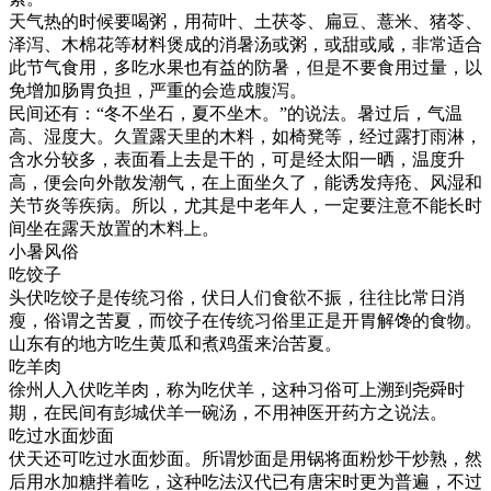
天气热的时候要喝粥，用荷叶、土茯苓、扁豆、薏米、猪苓、
泽泻、木棉花等材料煲成的消暑汤或粥，或甜或咸，非常适合
此节气食用，多吃水果也有益的防暑，但是不要食用过量，以
免增加肠胃负担，严重的会造成腹泻。
民间还有：“冬不坐石，夏不坐木。”的说法。暑过后，气温
高、湿度大。久置露天里的木料，如椅凳等，经过露打雨淋，
含水分较多，表面看上去是干的，可是经太阳一晒，温度升
高，便会向外散发潮气，在上面坐久了，能诱发痔疮、风湿和
关节炎等疾病。所以，尤其是中老年人，一定要注意不能长时
间坐在露天放置的木料上。
小暑风俗
吃饺子
头伏吃饺子是传统习俗，伏日人们食欲不振，往往比常日消
瘦，俗谓之苦夏，而饺子在传统习俗里正是开胃解馋的食物。
山东有的地方吃生黄瓜和煮鸡蛋来治苦夏。
吃羊肉
徐州人入伏吃羊肉，称为吃伏羊，这种习俗可上溯到尧舜时
期，在民间有彭城伏羊一碗汤，不用神医开药方之说法。
吃过水面炒面
伏天还可吃过水面炒面。所谓炒面是用锅将面粉炒干炒熟，然
后用水加糖拌着吃，这种吃法汉代已有唐宋时更为普遍，不过