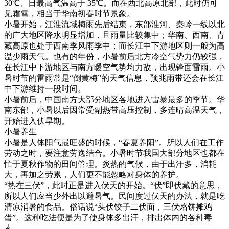
30℃、日最高气温高于 35℃。而在西北高原北部，此时仍可
见霜雪，相当于华南初春时节景象。
小暑开始，江淮流域梅雨先后结束，东部淮河、秦岭一线以北
的广大地区降水明显增加，且雨量比较集中；华南、西南、青
藏高原也处于西南季风雨季中；而长江中下游地区则一般为高
温少雨天气。也有的年份，小暑前后北方冷空气势力仍较强，
在长江中下游地区与南方暖空气势均力敌，出现锋面雷雨。小
暑时节的雷雨常是“倒黄梅”的天气信息，预兆雨带还会在长江
中下游维持一段时间。
小暑前后，中国南方大部分地区各地进入雷暴最多的季节。华
南东部，小暑以后因常受副热带高压控制，多连晴高温天气，
开始进入伏旱期。
小暑养生
小暑是人体阳气最旺盛的时候，“春夏养阳”。所以人们在工作
劳动之时，要注意劳逸结合。小暑时节我国大部分地区也都在
忙于夏秋作物的田间管理。炎热的气候，由于出汗多，消耗
大，再加之劳累，人们更不能忽略对身体的养护。
“热在三伏”，此时正是进入伏天的开始。“伏”即伏藏的意思，
所以人们应当少外出以避暑气。民间度过伏天的办法，就是吃
清凉消暑的食品。俗话说“头伏饺子二伏面，三伏烙饼摊鸡
蛋”。这种吃法便是为了使身体多出汗，排出体内的各种毒
素。