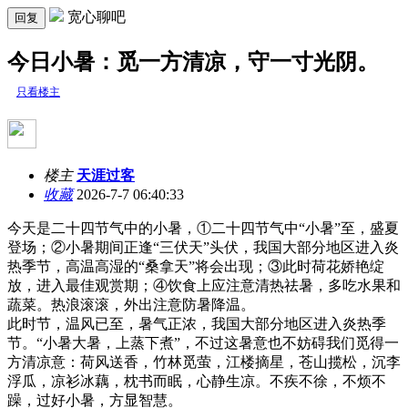
宽心聊吧
回复
今日小暑：觅一方清凉，守一寸光阴。
只看楼主
楼主
天涯过客
收藏
2026-7-7 06:40:33
今天是二十四节气中的小暑，①二十四节气中“小暑”至，盛夏
登场；②小暑期间正逢“三伏天”头伏，我国大部分地区进入炎
热季节，高温高湿的“桑拿天”将会出现；③此时荷花娇艳绽
放，进入最佳观赏期；④饮食上应注意清热祛暑，多吃水果和
蔬菜。热浪滚滚，外出注意防暑降温。
此时节，温风已至，暑气正浓，我国大部分地区进入炎热季
节。“小暑大暑，上蒸下煮”，不过这暑意也不妨碍我们觅得一
方清凉意：荷风送香，竹林觅萤，江楼摘星，苍山揽松，沉李
浮瓜，凉衫冰藕，枕书而眠，心静生凉。不疾不徐，不烦不
躁，过好小暑，方显智慧。