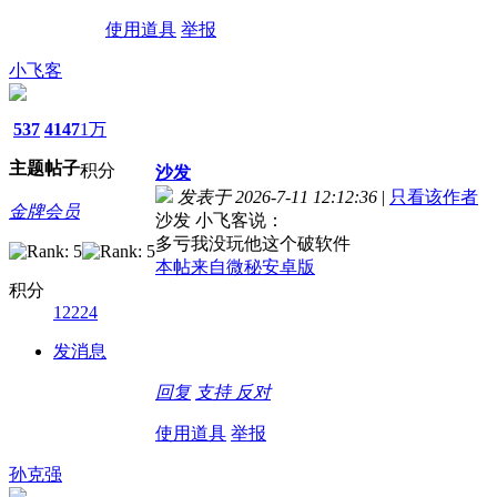
使用道具
举报
小飞客
537
4147
1万
主题
帖子
积分
沙发
发表于 2026-7-11 12:12:36
|
只看该作者
金牌会员
沙发 小飞客说：
多亏我没玩他这个破软件
本帖来自微秘安卓版
积分
12224
发消息
回复
支持
反对
使用道具
举报
孙克强