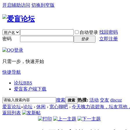
开启辅助访问
切换到窄版
找回密码
自动登录
密码
立即注册
登录
只需一步，快速开始
快捷导航
论坛
BBS
爱盲客户端下载
搜索
热搜:
活动
交友
discuz
搜索
爱盲论坛
»
论坛
›
休闲
›
宽心聊吧
›
今天魄力说碧海，坛友骂他，
返回列表