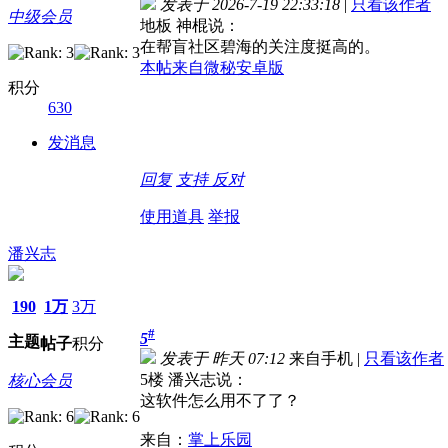
发表于 2026-7-19 22:33:18
|
只看该作者
中级会员
地板 神棍说：
在帮盲社区碧海的关注度挺高的。
本帖来自微秘安卓版
积分
630
发消息
回复
支持
反对
使用道具
举报
潘兴志
190
1万
3万
#
5
主题
帖子
积分
发表于
昨天 07:12
来自手机
|
只看该作者
5楼 潘兴志说：
核心会员
这软件怎么用不了了？
来自：
掌上乐园