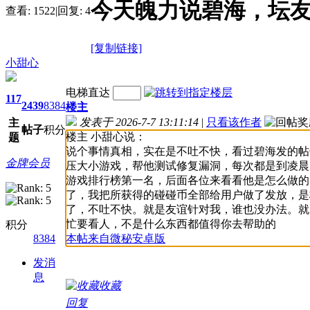
今天魄力说碧海，坛
查看:
1522
|
回复:
4
[复制链接]
小甜心
电梯直达
117
2439
8384
楼主
发表于 2026-7-7 13:11:14
|
只看该作者
主
帖子
积分
楼主 小甜心说：
题
说个事情真相，实在是不吐不快，看过碧海发的帖
金牌会员
压大小游戏，帮他测试修复漏洞，每次都是到凌晨
游戏排行榜第一名，后面各位来看看他是怎么做的
了，我把所获得的碰碰币全部给用户做了发放，是
了，不吐不快。就是友谊针对我，谁也没办法。就
忙要看人，不是什么东西都值得你去帮助的
积分
8384
本帖来自微秘安卓版
发消
息
收藏
回复