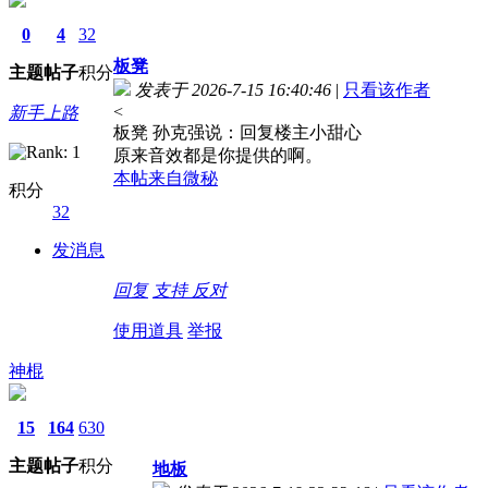
0
4
32
板凳
主题
帖子
积分
发表于 2026-7-15 16:40:46
|
只看该作者
<
新手上路
板凳 孙克强说：回复楼主小甜心
原来音效都是你提供的啊。
本帖来自微秘
积分
32
发消息
回复
支持
反对
使用道具
举报
神棍
15
164
630
主题
帖子
积分
地板