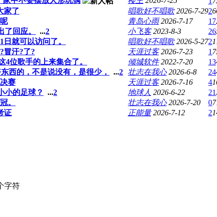
。家中不要摆放人形玩偶
楼主
2026-7-25
1
7
大家了
唱歌好不唱歌
2026-7-29
2
6
呢
青岛心雨
2026-7-17
17
出了回应。
...
2
小飞客
2023-8-3
26
1日就可以访问了。
唱歌好不唱歌
2026-5-27
2
1
?冒汗?了?
天涯过客
2026-7-23
1
7
这4位歌手的上来集合了。
倾城软件
2022-7-20
13
好东西的，不是说没有，是很少，
...
2
壮志在我心
2026-6-8
24
杯决赛
天涯过客
2026-7-16
4
1
小小的足球？
...
2
地球人
2026-6-22
21
夺冠。
壮志在我心
2026-7-20
0
7
考证
正能量
2026-7-12
2
1
个字符