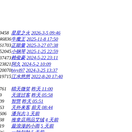
9458
星星之火
2026-3-5 09:46
46836
牛魔王
2025-11-8 17:50
61703
正能量
2025-3-27 07:38
52045
小钢琴
2025-1-25 22:59
赖俊豪
2024-5-22 23:11
37473
23821
阿久
2024-5-2 10:09
20070
biyyl97
2024-3-25 13:37
19715
江水悠悠
2022-8-20 17:40
761
晴天微笑
昨天 11:00
9
天涯过客
昨天 05:58
09
智慧
昨天 05:51
63
天外来客
前天 08:44
606
潘兴志
3 天前
38
推拿店用品艾绒
4 天前
19
最浪漫的小雨
5 天前