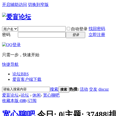
开启辅助访问
切换到窄版
找回密码
自动登录
密码
立即注册
登录
只需一步，快速开始
快捷导航
论坛
BBS
爱盲客户端下载
搜索
热搜:
活动
交友
discuz
搜索
爱盲论坛
»
论坛
›
休闲
›
宽心聊吧
收藏本版
(
10
)
|
订阅
宽心聊吧
今日:
0
|
主题:
37488
|
排