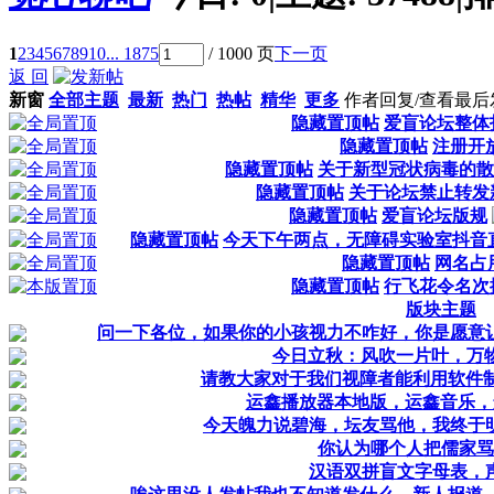
1
2
3
4
5
6
7
8
9
10
... 1875
/ 1000 页
下一页
返 回
新窗
全部主题
最新
热门
热帖
精华
更多
作者
回复/查看
最后
隐藏置顶帖
爱盲论坛整体
隐藏置顶帖
注册开
隐藏置顶帖
关于新型冠状病毒的散
隐藏置顶帖
关于论坛禁止转发
隐藏置顶帖
爱盲论坛版规
隐藏置顶帖
今天下午两点，无障碍实验室抖音直
隐藏置顶帖
网名占
隐藏置顶帖
行飞花令名次
版块主题
问一下各位，如果你的小孩视力不咋好，你是愿意
今日立秋：风吹一片叶，万
请教大家对于我们视障者能利用软件制
运鑫播放器本地版，运鑫音乐，
今天魄力说碧海，坛友骂他，我终于
你认为哪个人把儒家骂
汉语双拼盲文字母表，