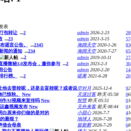
发表
打包转让
...
2
admin
2026-2-23
28
放
...
2
3
admin
2021-3-15
57
布谣言公告。
...
2
3
4
5
海阔天空
2020-1-26
83
新闻的通知
...
2
3
4
海阔天空
2020-7-27
65
...
2
admin
2019-10-11
27
播微秘3.0发布会，邀你参与
...
2
admin
2023-2-3
30
用公告
admin
2020-2-20
14
排行榜。
...
2
喏离
2021-6-28
20
让他去普校呢，还是去盲校呢？或者说
空对月
2025-12-4
9
2
物已惊秋。
New
天涯过客
昨天 05:58
0
6
作AI视频来宣传吗
New
智慧
昨天 05:51
0
1
运鑫视频发布
New
天外来客
前天 08:44
0
1
明白原来你们做的是对的
小甜心
2026-7-7
4
1
的最狠？
地球人
2026-7-28
9
9
声借合母表
留新辉
2026-7-29
6
8