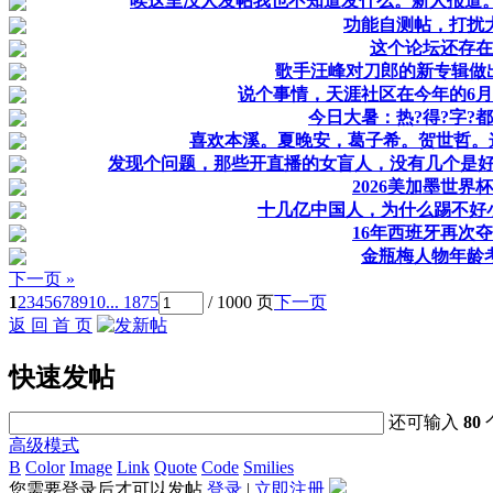
唉这里没人发帖我也不知道发什么。新人报道
功能自测帖，打扰
这个论坛还存在
歌手汪峰对刀郎的新专辑做
说个事情，天涯社区在今年的6月
今日大暑：热?得?字?都
喜欢本溪。夏晚安，葛子希。贺世哲。
发现个问题，那些开直播的女盲人，没有几个是
2026美加墨世界
十几亿中国人，为什么踢不好
16年西班牙再次
金瓶梅人物年龄
下一页 »
1
2
3
4
5
6
7
8
9
10
... 1875
/ 1000 页
下一页
返 回 首 页
快速发帖
还可输入
80
高级模式
B
Color
Image
Link
Quote
Code
Smilies
您需要登录后才可以发帖
登录
|
立即注册