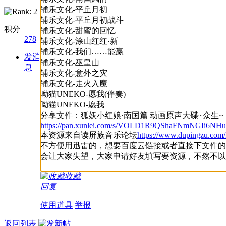
辅乐文化-平丘月初
辅乐文化-平丘月初战斗
积分
辅乐文化-甜蜜的回忆
278
辅乐文化-涂山红红·新
辅乐文化-我们……能赢
发消
辅乐文化-巫皇山
息
辅乐文化-意外之灾
辅乐文化-走火入魔
呦猫UNEKO-愿我(伴奏)
呦猫UNEKO-愿我
分享文件：狐妖小红娘·南国篇 动画原声大碟~众生~
https://pan.xunlei.com/s/VOLD1R9QShaFNmNGIi6NH
本资源来自读屏族音乐论坛
https://www.dupingzu.com
不方便用迅雷的，想要百度云链接或者直接下文件的可以
会让大家失望，大家申请好友填写要资源，不然不以
收藏
回复
使用道具
举报
返回列表