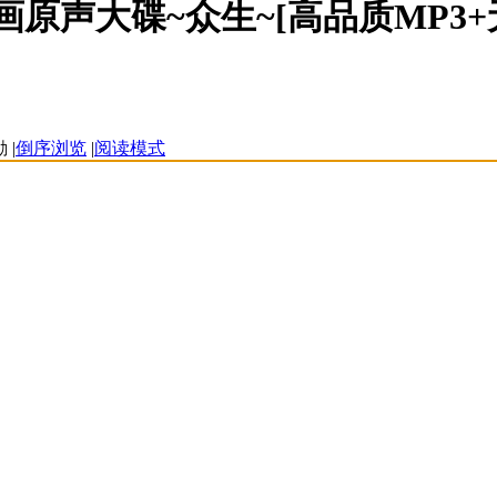
原声大碟~众生~[高品质MP3+无
|
倒序浏览
|
阅读模式