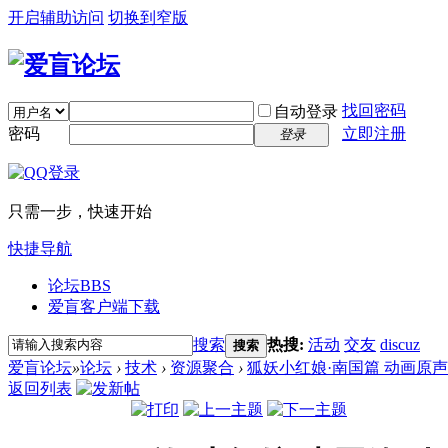
开启辅助访问
切换到窄版
找回密码
自动登录
密码
立即注册
登录
只需一步，快速开始
快捷导航
论坛
BBS
爱盲客户端下载
搜索
热搜:
活动
交友
discuz
搜索
爱盲论坛
»
论坛
›
技术
›
资源聚合
›
狐妖小红娘·南国篇 动画原声大碟
返回列表