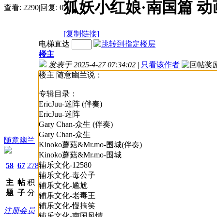
狐妖小红娘·南国篇 动画
查看:
2290
|
回复:
0
[复制链接]
电梯直达
楼主
发表于 2025-4-27 07:34:02
|
只看该作者
楼主 随意幽兰说：
专辑目录：
EricJuu-迷阵 (伴奏)
EricJuu-迷阵
Gary Chan-众生 (伴奏)
Gary Chan-众生
随意幽兰
Kinoko蘑菇&Mr.mo-围城(伴奏)
Kinoko蘑菇&Mr.mo-围城
辅乐文化-12580
58
67
278
辅乐文化-毒公子
主
帖
积
辅乐文化-尴尬
题
子
分
辅乐文化-老毒王
辅乐文化-慢搞笑
注册会员
辅乐文化-南国风情