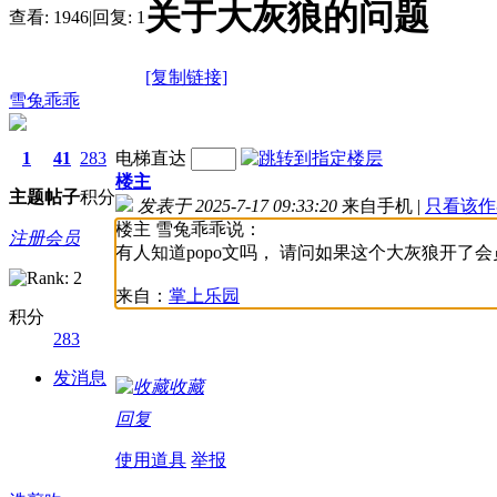
关于大灰狼的问题
查看:
1946
|
回复:
1
[复制链接]
雪兔乖乖
1
41
283
电梯直达
楼主
主题
帖子
积分
发表于 2025-7-17 09:33:20
来自手机
|
只看该作
楼主 雪兔乖乖说：
注册会员
有人知道popo文吗， 请问如果这个大灰狼开了
来自：
掌上乐园
积分
283
发消息
收藏
回复
使用道具
举报