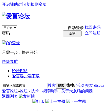
开启辅助访问
切换到窄版
找回密码
自动登录
密码
立即注册
登录
只需一步，快速开始
快捷导航
论坛
BBS
爱盲客户端下载
搜索
热搜:
活动
交友
discuz
搜索
爱盲论坛
»
论坛
›
技术
›
视障助手
›
关于大灰狼的问题
返回列表