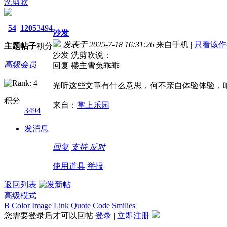
洗剪吹
54
1205
3494
沙发
发表于 2025-7-18 16:31:26
来自手机
|
只看该作
主题
帖子
积分
沙发 洗剪吹说：
高级会员
回复 楼主雪兔乖乖
光听这些文章有什么意思，何不亲自体验体验，
积分
来自：
掌上乐园
3494
发消息
回复
支持
反对
使用道具
举报
返回列表
高级模式
B
Color
Image
Link
Quote
Code
Smilies
您需要登录后才可以回帖
登录
|
立即注册